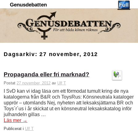
Genusdebatten
Hoppa till huvudinnehåll
Hoppa till sekundärt innehåll
Dagsarkiv:
27 november, 2012
Propaganda eller fri marknad?
Postat
27 november, 2012
av
Ulf T
I SvD kan vi idag läsa om ett förmodat tumult kring de nya
katalogerna från B&R och ToysRus: Könsneutrala kataloger
upprör – utomlands Nej, nyheten att leksaksjättarna BR och
Toys´r´us i år skickat ut en könsneutral leksakskatalog inför
julhandeln gillas …
Läs mer
→
Publicerat i
Ulf T