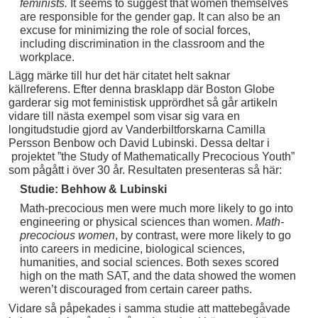
feminists.
It seems to suggest that women themselves
are responsible for the gender gap. It can also be an
excuse for minimizing the role of social forces,
including discrimination in the classroom and the
workplace.
Lägg märke till hur det här citatet helt saknar
källreferens. Efter denna brasklapp där Boston Globe
garderar sig mot feministisk upprördhet så går artikeln
vidare till nästa exempel som visar sig vara en
longitudstudie gjord av Vanderbiltforskarna Camilla
Persson Benbow och David Lubinski. Dessa deltar i
projektet ”the Study of Mathematically Precocious Youth”
som pågått i över 30 år. Resultaten presenteras så här:
Studie: Behhow & Lubinski
Math-precocious men were much more likely to go into
engineering or physical sciences than women.
Math-
precocious women
, by contrast, were more likely to go
into careers in medicine, biological sciences,
humanities, and social sciences. Both sexes scored
high on the math SAT, and the data showed the women
weren’t discouraged from certain career paths.
Vidare så påpekades i samma studie att mattebegåvade