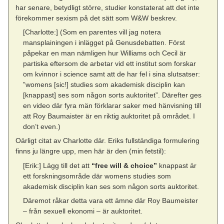
har senare, betydligt större, studier konstaterat att det inte
förekommer sexism på det sätt som W&W beskrev.
[Charlotte:] (Som en parentes vill jag notera
mansplainingen i inlägget på Genusdebatten. Först
påpekar en man nämligen hur Williams och Cecil är
partiska eftersom de arbetar vid ett institut som forskar
om kvinnor i science samt att de har fel i sina slutsatser:
”womens [sic!] studies som akademisk disciplin kan
[knappast] ses som någon sorts auktoritet”. Därefter ges
en video där fyra män förklarar saker med hänvisning till
att Roy Baumaister är en riktig auktoritet på området. I
don’t even.)
Oärligt citat av Charlotte där. Eriks fullständiga formulering
finns ju längre upp, men här är den (min fetstil):
[Erik:] Lägg till det att
“free will & choice”
knappast är
ett forskningsområde där womens studies som
akademisk disciplin kan ses som någon sorts auktoritet.
Däremot råkar detta vara ett ämne där Roy Baumeister
– från sexuell ekonomi – är auktoritet.