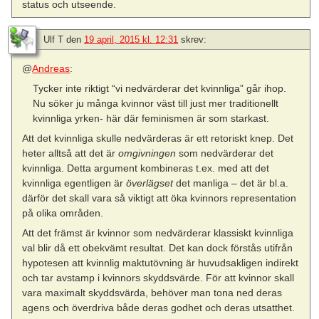
status och utseende.
Ulf T
den
19 april, 2015 kl. 12:31
skrev:
@
Andreas
:
Tycker inte riktigt “vi nedvärderar det kvinnliga” går ihop.
Nu söker ju många kvinnor väst till just mer traditionellt
kvinnliga yrken- här där feminismen är som starkast.
Att det kvinnliga skulle nedvärderas är ett retoriskt knep. Det
heter alltså att det är
omgivningen
som nedvärderar det
kvinnliga. Detta argument kombineras t.ex. med att det
kvinnliga egentligen är
överlägset
det manliga – det är bl.a.
därför det skall vara så viktigt att öka kvinnors representation
på olika områden.
Att det främst är kvinnor som nedvärderar klassiskt kvinnliga
val blir då ett obekvämt resultat. Det kan dock förstås utifrån
hypotesen att kvinnlig maktutövning är huvudsakligen indirekt
och tar avstamp i kvinnors skyddsvärde. För att kvinnor skall
vara maximalt skyddsvärda, behöver man tona ned deras
agens och överdriva både deras godhet och deras utsatthet.