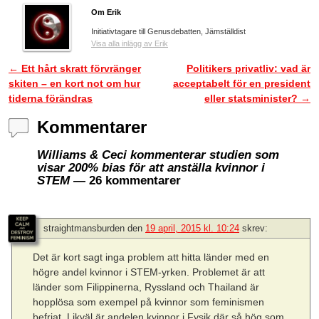
Om Erik
Initiativtagare till Genusdebatten, Jämställdist
Visa alla inlägg av Erik
←
Ett hårt skratt förvränger
Politikers privatliv: vad är
Inläggsnavigering
skiten – en kort not om hur
acceptabelt för en president
tiderna förändras
eller statsminister?
→
Kommentarer
Williams & Ceci kommenterar studien som
visar 200% bias för att anställa kvinnor i
STEM
— 26 kommentarer
straightmansburden
den
19 april, 2015 kl. 10:24
skrev:
Det är kort sagt inga problem att hitta länder med en
högre andel kvinnor i STEM-yrken. Problemet är att
länder som Filippinerna, Ryssland och Thailand är
hopplösa som exempel på kvinnor som feminismen
befriat. Likväl är andelen kvinnor i Fysik där så hög som