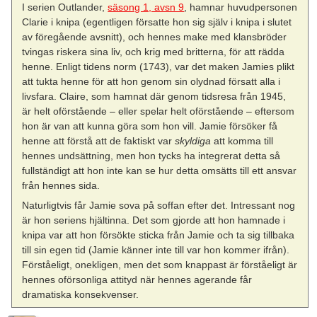
I serien Outlander,
säsong 1, avsn 9
, hamnar huvudpersonen
Clarie i knipa (egentligen försatte hon sig själv i knipa i slutet
av föregående avsnitt), och hennes make med klansbröder
tvingas riskera sina liv, och krig med britterna, för att rädda
henne. Enligt tidens norm (1743), var det maken Jamies plikt
att tukta henne för att hon genom sin olydnad försatt alla i
livsfara. Claire, som hamnat där genom tidsresa från 1945,
är helt oförstående – eller spelar helt oförstående – eftersom
hon är van att kunna göra som hon vill. Jamie försöker få
henne att förstå att de faktiskt var
skyldiga
att komma till
hennes undsättning, men hon tycks ha integrerat detta så
fullständigt att hon inte kan se hur detta omsätts till ett ansvar
från hennes sida.
Naturligtvis får Jamie sova på soffan efter det. Intressant nog
är hon seriens hjältinna. Det som gjorde att hon hamnade i
knipa var att hon försökte sticka från Jamie och ta sig tillbaka
till sin egen tid (Jamie känner inte till var hon kommer ifrån).
Förståeligt, onekligen, men det som knappast är förståeligt är
hennes oförsonliga attityd när hennes agerande får
dramatiska konsekvenser.