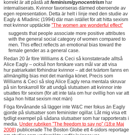
korrekt är att påstå att
feminism/gynocentrism
har
internaliserats. Kvinnor favoriseras därmed oberoende av
egen representation. Detta är helt i linje med den studie av
Eagly & Mladinic (1994) där man istället för att hitta sexism
mot kvinnor upptäckte
”The women are wonderful effect”
suggests that people associate more positive attributes
with the general social category of women compared to
men. This effect reflects an emotional bias toward the
female gender as a general case.
Redan 20 år före Williams & Ceci så konstaterade alltså
Alice Eagly –
också hon
forskare vars mål var att visa
hur patriarkatet förhindrar kvinnor – att det tvärtom fanns en
allmängiltig bias mot det manliga könet. Precis som
Williams & Ceci så slog Alice Eagly rena mentala skruvar
på sin forskarroll för att undgå slutsatsen att kvinnor inte
utsattes för sexism (för att inte tala om hur ovillig hon var att
säga hon hittat sexism mot män)
Föga förvånande så lägger inte W&C mer fokus än Eagly
gjorde på slutsatser som feminister ogillar. Låt mig visa ett
tydligt exempel på sådana slutsatser som har rapporterats i
media.
Under rubriken ”The freedom to say no” (18:e Maj
2008)
publicerade The Boston Globe ett 4-sidors reportage