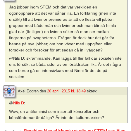
Jag jobbar inom STEM och det var verkligen en
ögonöppnare att det var såhär illa. En förklaring (men inte
ursäkt) till att kvinnor premieras är att de flesta vill jobba i
grupper med både män och kvinnor och man blir så himla
glad när (äntligen) en kvinna söker så man ser mellan
fingrarna på svagheterna. Frågan är dock hur det går för
henne på nya jobbet; om hon växer med uppgiften eller
försöker och försöker för att sedan gå in i väggen?
@Nils D: skrämmande. Kan lägga till fler fall där socialen inte
ens försökt se båda sidor av en föräldrakonflikt. Är det några
som borde gå en intensivkurs med Ninni är det de på
socialen.
Axel Edgren
den
20 april, 2015 kl. 18:49
skrev:
@
Nils D
:
Wow, en antifeminist som inser att könsroller och
könsfördomar är dåliga? Är inte det kulturmarxism?