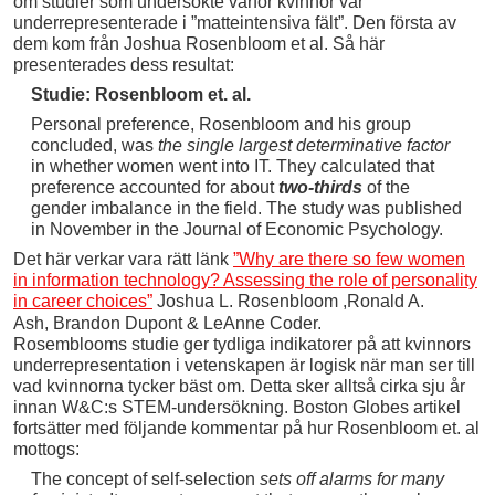
om studier som undersökte varför kvinnor var
underrepresenterade i ”matteintensiva fält”. Den första av
dem kom från Joshua Rosenbloom et al. Så här
presenterades dess resultat:
Studie: Rosenbloom et. al.
Personal preference, Rosenbloom and his group
concluded, was
the single largest determinative factor
in whether women went into IT. They calculated that
preference accounted for about
two-thirds
of the
gender imbalance in the field. The study was published
in November in the Journal of Economic Psychology.
Det här verkar vara rätt länk
”Why are there so few women
in information technology? Assessing the role of personality
in career choices”
Joshua L. Rosenbloom
,Ronald A.
Ash, Brandon Dupont & LeAnne Coder.
Rosemblooms studie ger tydliga indikatorer på att kvinnors
underrepresentation i vetenskapen är logisk när man ser till
vad kvinnorna tycker bäst om. Detta sker alltså cirka sju år
innan W&C:s STEM-undersökning. Boston Globes artikel
fortsätter med följande kommentar på hur Rosenbloom et. al
mottogs:
The concept of self-selection
sets off alarms for many