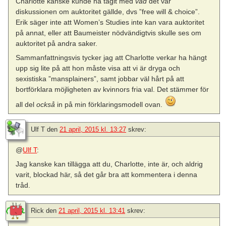
Charlotte kanske kunde ha tagit med
vad
det var
diskussionen om auktoritet gällde, dvs ”free will & choice”.
Erik säger inte att Women’s Studies inte kan vara auktoritet
på annat, eller att Baumeister nödvändigtvis skulle ses om
auktoritet på andra saker.
Sammanfattningsvis tycker jag att Charlotte verkar ha hängt
upp sig lite på att hon måste visa att vi är dryga och
sexistiska ”mansplainers”, samt jobbar väl hårt på att
bortförklara möjligheten av kvinnors fria val. Det stämmer för
all del
också
in på min förklaringsmodell ovan.
Ulf T
den
21 april, 2015 kl. 13:27
skrev:
@
Ulf T
:
Jag kanske kan tillägga att du, Charlotte, inte är, och aldrig
varit, blockad här, så det går bra att kommentera i denna
tråd.
Rick
den
21 april, 2015 kl. 13:41
skrev: