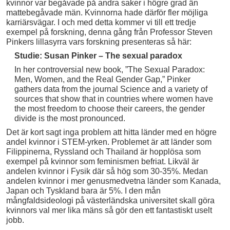
kvinnor var begåvade på andra saker i högre grad än
mattebegåvade män. Kvinnorna hade därför fler möjliga
karriärsvägar. I och med detta kommer vi till ett tredje
exempel på forskning, denna gång från Professor Steven
Pinkers lillasyrra vars forskning presenteras så här:
Studie: Susan Pinker – The sexual paradox
In her controversial new book, ”The Sexual Paradox:
Men, Women, and the Real Gender Gap,” Pinker
gathers data from the journal Science and a variety of
sources that show that in countries where women have
the most freedom to choose their careers, the gender
divide is the most pronounced.
Det är kort sagt inga problem att hitta länder med en högre
andel kvinnor i STEM-yrken. Problemet är att länder som
Filippinerna, Ryssland och Thailand är hopplösa som
exempel på kvinnor som feminismen befriat. Likväl är
andelen kvinnor i Fysik där så hög som 30-35%. Medan
andelen kvinnor i mer genusmedvetna länder som Kanada,
Japan och Tyskland bara är 5%. I den mån
mångfaldsideologi på västerländska universitet skall göra
kvinnors val mer lika mäns så gör den ett fantastiskt uselt
jobb.