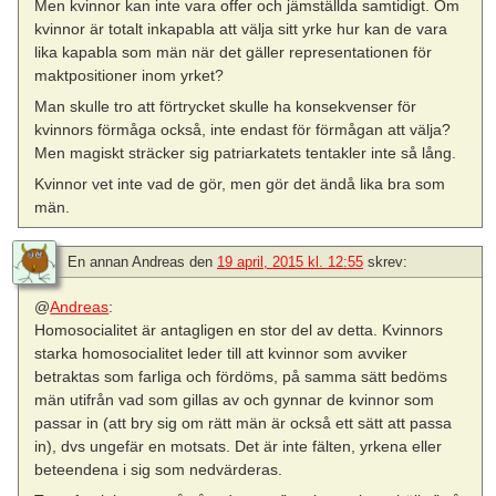
Men kvinnor kan inte vara offer och jämställda samtidigt. Om
kvinnor är totalt inkapabla att välja sitt yrke hur kan de vara
lika kapabla som män när det gäller representationen för
maktpositioner inom yrket?
Man skulle tro att förtrycket skulle ha konsekvenser för
kvinnors förmåga också, inte endast för förmågan att välja?
Men magiskt sträcker sig patriarkatets tentakler inte så lång.
Kvinnor vet inte vad de gör, men gör det ändå lika bra som
män.
En annan Andreas
den
19 april, 2015 kl. 12:55
skrev:
@
Andreas
:
Homosocialitet är antagligen en stor del av detta. Kvinnors
starka homosocialitet leder till att kvinnor som avviker
betraktas som farliga och fördöms, på samma sätt bedöms
män utifrån vad som gillas av och gynnar de kvinnor som
passar in (att bry sig om rätt män är också ett sätt att passa
in), dvs ungefär en motsats. Det är inte fälten, yrkena eller
beteendena i sig som nedvärderas.