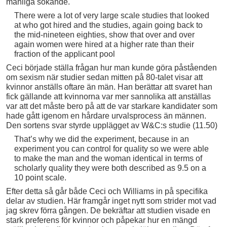
manliga sökande.
There were a lot of very large scale studies that looked
at who got hired and the studies, again going back to
the mid-nineteen eighties, show that over and over
again women were hired at a higher rate than their
fraction of the applicant pool
Ceci började ställa frågan hur man kunde göra påståenden
om sexism när studier sedan mitten på 80-talet visar att
kvinnor anställs oftare än män. Han berättar att svaret han
fick gällande att kvinnorna var mer sannolika att anställas
var att det måste bero på att de var starkare kandidater som
hade gått igenom en hårdare urvalsprocess än männen.
Den sortens svar styrde upplägget av W&C:s studie (11.50)
That’s why we did the experiment, because in an
experiment you can control for quality so we were able
to make the man and the woman identical in terms of
scholarly quality they were both described as 9.5 on a
10 point scale.
Efter detta så går både Ceci och Williams in på specifika
delar av studien. Här framgår inget nytt som strider mot vad
jag skrev förra gången. De bekräftar att studien visade en
stark preferens för kvinnor och påpekar hur en mängd