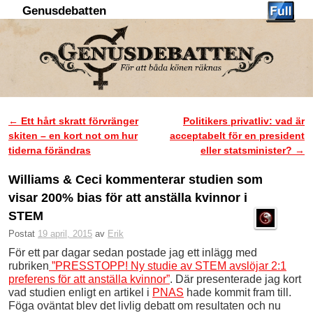
Genusdebatten
Hoppa till huvudinnehåll
Hoppa till sekundärt innehåll
←
Ett hårt skratt förvränger
Politikers privatliv: vad är
Inläggsnavigering
skiten – en kort not om hur
acceptabelt för en president
tiderna förändras
eller statsminister?
→
Williams & Ceci kommenterar studien som
visar 200% bias för att anställa kvinnor i
STEM
Postat
19 april, 2015
av
Erik
För ett par dagar sedan postade jag ett inlägg med
rubriken
”PRESSTOPP! Ny studie av STEM avslöjar 2:1
preferens för att anställa kvinnor”
. Där presenterade jag kort
vad studien enligt en artikel i
PNAS
hade kommit fram till.
Föga oväntat blev det livlig debatt om resultaten och nu