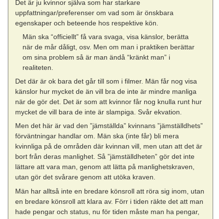
Det är ju kvinnor själva som har starkare
uppfattningar/preferenser om vad som är önskbara
egenskaper och beteende hos respektive kön.
Män ska “officiellt” få vara svaga, visa känslor, berätta
när de mår dåligt, osv. Men om man i praktiken berättar
om sina problem så är man ändå “kränkt man” i
realiteten.
Det där är ok bara det går till som i filmer. Män får nog visa
känslor hur mycket de än vill bra de inte är mindre manliga
när de gör det. Det är som att kvinnor får nog knulla runt hur
mycket de vill bara de inte är slampiga. Svår ekvation.
Men det här är vad den ”jämställda” kvinnans ”jämställdhets”
förväntningar handlar om. Män ska (inte får) bli mera
kvinnliga på de områden där kvinnan vill, men utan att det är
bort från deras manlighet. Så ”jämställdheten” gör det inte
lättare att vara man, genom att lätta på manlighetskraven,
utan gör det svårare genom att utöka kraven.
Män har alltså inte en bredare könsroll att röra sig inom, utan
en bredare könsroll att klara av. Förr i tiden räkte det att man
hade pengar och status, nu för tiden måste man ha pengar,