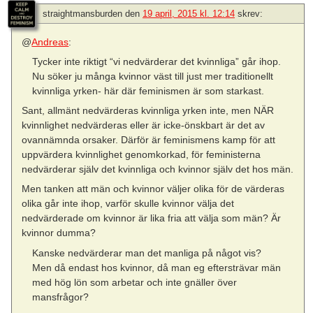
straightmansburden
den
19 april, 2015 kl. 12:14
skrev:
@
Andreas
:
Tycker inte riktigt “vi nedvärderar det kvinnliga” går ihop.
Nu söker ju många kvinnor väst till just mer traditionellt
kvinnliga yrken- här där feminismen är som starkast.
Sant, allmänt nedvärderas kvinnliga yrken inte, men NÄR
kvinnlighet nedvärderas eller är icke-önskbart är det av
ovannämnda orsaker. Därför är feminismens kamp för att
uppvärdera kvinnlighet genomkorkad, för feministerna
nedvärderar själv det kvinnliga och kvinnor själv det hos män.
Men tanken att män och kvinnor väljer olika för de värderas
olika går inte ihop, varför skulle kvinnor välja det
nedvärderade om kvinnor är lika fria att välja som män? Är
kvinnor dumma?
Kanske nedvärderar man det manliga på något vis?
Men då endast hos kvinnor, då man eg eftersträvar män
med hög lön som arbetar och inte gnäller över
mansfrågor?