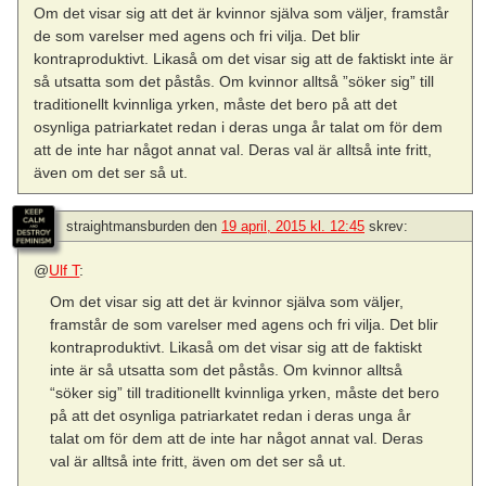
Om det visar sig att det är kvinnor själva som väljer, framstår
de som varelser med agens och fri vilja. Det blir
kontraproduktivt. Likaså om det visar sig att de faktiskt inte är
så utsatta som det påstås. Om kvinnor alltså ”söker sig” till
traditionellt kvinnliga yrken, måste det bero på att det
osynliga patriarkatet redan i deras unga år talat om för dem
att de inte har något annat val. Deras val är alltså inte fritt,
även om det ser så ut.
straightmansburden
den
19 april, 2015 kl. 12:45
skrev:
@
Ulf T
:
Om det visar sig att det är kvinnor själva som väljer,
framstår de som varelser med agens och fri vilja. Det blir
kontraproduktivt. Likaså om det visar sig att de faktiskt
inte är så utsatta som det påstås. Om kvinnor alltså
“söker sig” till traditionellt kvinnliga yrken, måste det bero
på att det osynliga patriarkatet redan i deras unga år
talat om för dem att de inte har något annat val. Deras
val är alltså inte fritt, även om det ser så ut.