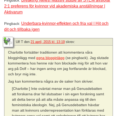
Breaking News! Massiv studie av STEM avslöjar
Pingback:
2:1 preferens för kvinnor vid akademiska anställningar |
Aktivarum
Underbara-kvinnor-effekten och fria val | Hit och
Pingback:
dit och tillbaka igen
Ulf T
den
21 april, 2015 kl. 13:19
skrev:
Charlotte fortsätter traditionen att kommentera våra
blogginlägg med
egna blogginlägg
(se pingback). Jag slutade
kommentera hos henne när hon blockade mig för att hon var
arg på Dolf – har ingen aning om jag fortfarande är blockad,
och bryr mig inte.
Jag kan kommentera några av de saker hon skriver.
[Charlotte:] Inte oväntat menar man på Genusdebatten
att forskarna drar fel slutsatser i sin egen forskning samt
att detta beror på att alla måste anpassa sig till den
feministiska ideologin. Nej, på Genusdebatten hävdar
man att kvinnors underrepresentation kan förklaras med
kvinnors egna val samt att anledningen till att kvinnor har