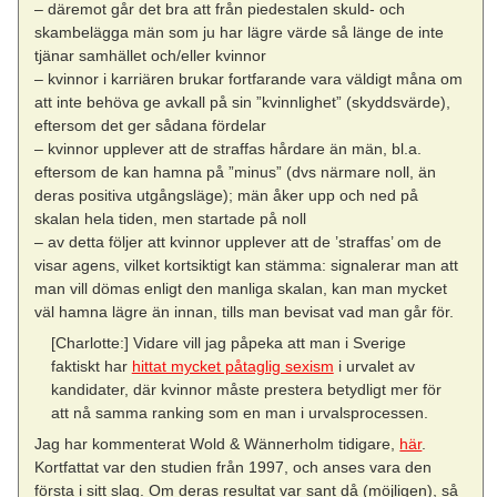
– däremot går det bra att från piedestalen skuld- och
skambelägga män som ju har lägre värde så länge de inte
tjänar samhället och/eller kvinnor
– kvinnor i karriären brukar fortfarande vara väldigt måna om
att inte behöva ge avkall på sin ”kvinnlighet” (skyddsvärde),
eftersom det ger sådana fördelar
– kvinnor upplever att de straffas hårdare än män, bl.a.
eftersom de kan hamna på ”minus” (dvs närmare noll, än
deras positiva utgångsläge); män åker upp och ned på
skalan hela tiden, men startade på noll
– av detta följer att kvinnor upplever att de ’straffas’ om de
visar agens, vilket kortsiktigt kan stämma: signalerar man att
man vill dömas enligt den manliga skalan, kan man mycket
väl hamna lägre än innan, tills man bevisat vad man går för.
[Charlotte:] Vidare vill jag påpeka att man i Sverige
faktiskt har
hittat mycket påtaglig sexism
i urvalet av
kandidater, där kvinnor måste prestera betydligt mer för
att nå samma ranking som en man i urvalsprocessen.
Jag har kommenterat Wold & Wännerholm tidigare,
här
.
Kortfattat var den studien från 1997, och anses vara den
första i sitt slag. Om deras resultat var sant då (möjligen), så