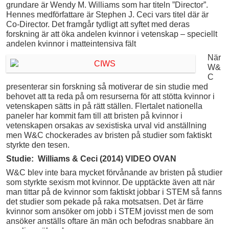
grundare är Wendy M. Williams som har titeln ”Director”.
Hennes medförfattare är Stephen J. Ceci vars titel där är
Co-Director. Det framgår tydligt att syftet med deras
forskning är att öka andelen kvinnor i vetenskap – speciellt
andelen kvinnor i matteintensiva fält
När
W&
C
presenterar sin forskning så motiverar de sin studie med
behovet att ta reda på om resurserna för att stötta kvinnor i
vetenskapen sätts in på rätt ställen. Flertalet nationella
paneler har kommit fam till att bristen på kvinnor i
vetenskapen orsakas av sexistiska urval vid anställning
men W&C chockerades av bristen på studier som faktiskt
styrkte den tesen.
Studie: Williams & Ceci (2014) VIDEO OVAN
W&C blev inte bara mycket förvånande av bristen på studier
som styrkte sexism mot kvinnor. De upptäckte även att när
man tittar på de kvinnor som faktiskt jobbar i STEM så fanns
det studier som pekade på raka motsatsen. Det är färre
kvinnor som ansöker om jobb i STEM jovisst men de som
ansöker anställs oftare än män och befodras snabbare än