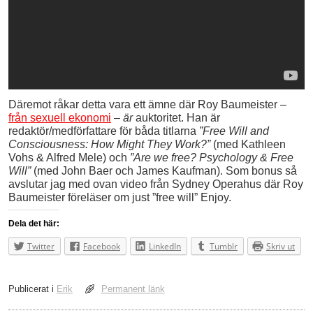
Däremot råkar detta vara ett ämne där Roy Baumeister –
från sexuell ekonomi
–
är
auktoritet. Han är
redaktör/medförfattare för båda titlarna
”Free Will and
Consciousness: How Might They Work?”
(med Kathleen
Vohs & Alfred Mele) och
”Are we free? Psychology & Free
Will”
(med John Baer och James Kaufman). Som bonus så
avslutar jag med ovan video från Sydney Operahus där Roy
Baumeister föreläser om just ”free will” Enjoy.
Dela det här:
Twitter
Facebook
LinkedIn
Tumblr
Skriv ut
Publicerat i
Erik
Permanent länk