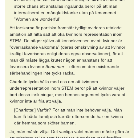
större chans att anställas ingalunda beror på att man
internaliserat en mångfaldstanke utan på fenomenet
”Women are wonderful”.
Att forskarna är partiska framstår tydligt av deras uttalade
ambition att hitta sätt att öka kvinnors representation inom
STEM. De säger själva att konsekvensen av att kvinnor är
”överraskande välkomna” (deras omskrivning av att kvinnor
kraftigt favoriseras enligt deras egna observationer), är att
man då måste lägga krutet någon annanstans för att
favorisera kvinnor
ännu mer
– eftersom den existerande
särbehandlingen inte tycks räcka.
Charlotte tycks hålla med oss om att kvinnors
underrepresentation inom STEM beror på att kvinnor väljer
bort dessa inriktningar, men hennes argument tycks vara att
kvinnor inte är fria att välja.
[Charlotte:] Varför? För att män inte behöver välja. Män
kan få både familj och karriär eftersom de har en kvinna
där hemma som sköter barnen.
Jo, män måste välja. Det vanliga valet männen måste göra är
att prioritera rollen som försörjare över tiden med familjen.