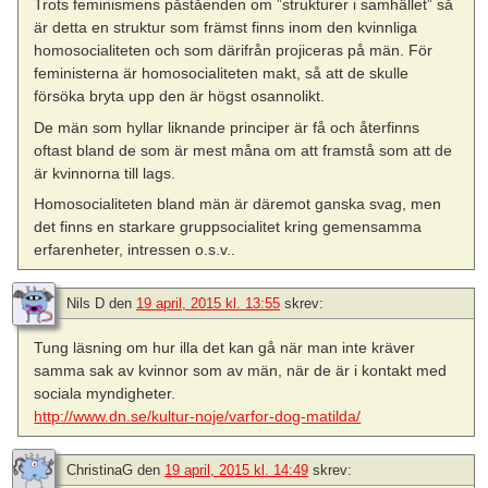
Trots feminismens påståenden om ”strukturer i samhället” så
är detta en struktur som främst finns inom den kvinnliga
homosocialiteten och som därifrån projiceras på män. För
feministerna är homosocialiteten makt, så att de skulle
försöka bryta upp den är högst osannolikt.
De män som hyllar liknande principer är få och återfinns
oftast bland de som är mest måna om att framstå som att de
är kvinnorna till lags.
Homosocialiteten bland män är däremot ganska svag, men
det finns en starkare gruppsocialitet kring gemensamma
erfarenheter, intressen o.s.v..
Nils D
den
19 april, 2015 kl. 13:55
skrev:
Tung läsning om hur illa det kan gå när man inte kräver
samma sak av kvinnor som av män, när de är i kontakt med
sociala myndigheter.
http://www.dn.se/kultur-noje/varfor-dog-matilda/
ChristinaG
den
19 april, 2015 kl. 14:49
skrev: