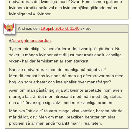
nedvärderas det kvinnliga mest? Svar: Feminismen gällande
kvinnors traditionella val och kvinnor själva gällande mäns
kvinnliga val = Kvinnor.
Andreas
den
19 april, 2015 kl. 11:40
skrev:
@
straightmansburden
:
Tycker inte riktigt ”vi nedvärderar det kvinnliga” går ihop. Nu
söker ju många kvinnor väst till just mer traditionellt kvinnliga
yrken- här där feminismen är som starkast.
Kanske nedvärderar man det manliga på något vis?
Men då endast hos kvinnor, då man eg eftersträvar män med
hög lön som arbetar och inte gnäller över mansfrågor?
Även om man påstår sig vilja att kvinnor arbetade inom även
manliga fält, är det mer intressant med män med hög status,
och att ”förverkliga sig själv” med mer kvinnliga arbeten.
Män ska ”officiellt” få vara svaga, visa känslor, berätta när de
mår dåligt, osv. Men om man i praktiken berättar om sina
problem så är man ändå ”kränkt man” i realiteten.