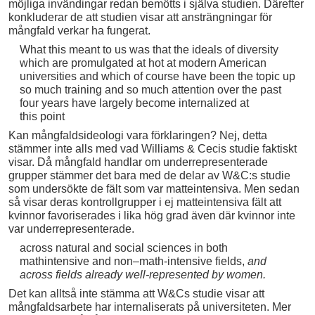
möjliga invändingar redan bemötts i själva studien. Därefter
konkluderar de att studien visar att ansträngningar för
mångfald verkar ha fungerat.
What this meant to us was that the ideals of diversity
which are promulgated at hot at modern American
universities and which of course have been the topic up
so much training and so much attention over the past
four years have largely become internalized at
this point
Kan mångfaldsideologi vara förklaringen?
Nej, detta
stämmer inte alls med vad Williams & Cecis studie faktiskt
visar. Då mångfald handlar om underrepresenterade
grupper stämmer det bara med de delar av W&C:s studie
som undersökte de fält som var matteintensiva. Men sedan
så visar deras kontrollgrupper i ej matteintensiva fält att
kvinnor favoriserades i lika hög grad även där kvinnor inte
var underrepresenterade.
across natural and social sciences in both
mathintensive and non–math-intensive fields,
and
across fields already well-represented by women.
Det kan alltså inte stämma att W&Cs studie visar att
mångfaldsarbete har internaliserats på universiteten. Mer