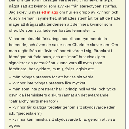
Det är inget som motsäger våra teser. Vi förnekar inte på
något sätt att kvinnor som avviker från stereotypen straffas.
Jag skrev ju nyss
ett inlägg
om hur en grupp av kvinnor, och
Alison Tieman i synnerhet, straffades stenhårt för att de hade
mage att ifrågasätta tendensen att definiera kvinnor som
offer. De som straffade var förstås feminister …
Vi har en utmärkt förklaringsmodell som rymmer detta
beteende, och även de saker som Charlotte skriver om. Om
man utgår ifrån att ”kvinna” har ett värde i sig, förankrat i
förmågan att föda barn, och att ”man” huvudsakligen
signalerar en
potential
att kunna vara till nytta (som
försörjare, beskyddare, m.m.), följer logiskt att:
– män tvingas prestera för att bevisa sitt värde
– kvinnor inte tvingas prestera lika mycket
– män som inte presterar har i princip noll värde, och tycks
osynliga i feministers diskurs (annat än det avfärdande
”patriarchy hurts men too”)
– kvinnor får kraftiga fördelar genom sitt skyddsvärde (den
s.k. ”piedestalen”)
– kvinnor kan minska sitt skyddsvärde bl.a. genom att visa
agens