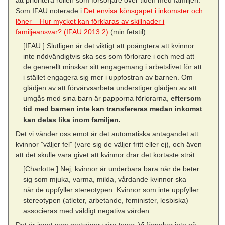
Som IFAU noterade i
Det envisa könsgapet i inkomster och
löner – Hur mycket kan förklaras av skillnader i
familjeansvar? (IFAU 2013:2)
(min fetstil):
[IFAU:] Slutligen är det viktigt att poängtera att kvinnor
inte nödvändigtvis ska ses som förlorare i och med att
de generellt minskar sitt engagemang i arbetslivet för att
i stället engagera sig mer i uppfostran av barnen. Om
glädjen av att förvärvsarbeta understiger glädjen av att
umgås med sina barn är papporna förlorarna,
eftersom
tid med barnen inte kan transfereras medan inkomst
kan delas lika inom familjen.
Det vi vänder oss emot är det automatiska antagandet att
kvinnor ”väljer fel” (vare sig de väljer fritt eller ej), och även
att det skulle vara givet att kvinnor drar det kortaste stråt.
[Charlotte:] Nej, kvinnor är underbara bara när de beter
sig som mjuka, varma, milda, vårdande kvinnor ska –
när de uppfyller stereotypen. Kvinnor som inte uppfyller
stereotypen (atleter, arbetande, feminister, lesbiska)
associeras med väldigt negativa värden.