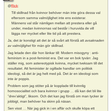
@
Rick
:
Till skillnad från kvinnor behöver män inte göra dessa val
eftersom samma valmöjlighet inte ens existerar.
Männens val står nämligen mellan att prestera eller gå
under, medan kvinnornas val består i huruvida de vill
lägga ner mycket eller lite tid på att prestera.
Ja, det är konstigt att det är så svårt att förstå att
avsaknaden
av valmöjlighet
för män gör skillnad.
Jag letade den där hon länkar till: Modern misogyny : anti-
feminism in a post-feminist era. Det var en bok tyvärr. Jag
ställer mig, som astereotypisk kvinna, mycket tveksam till det
resultatet. Att feminister är ogillade handlar om politisk
ideologi, så det är jag helt med på. Det är en ideologi som
inte är poppis.
Problem som jag stöter på är kopplade till kvinnlig
homosocialitet och bara kvinnor i grupp … då kan det bli lite
”drev’aktigt”, liksom. Och det kan jag förstå om man tycker är
jobbigt, man behöver ha skinn på näsan.
Sen visst … När jag gick in i en affär och skulle köpa ett