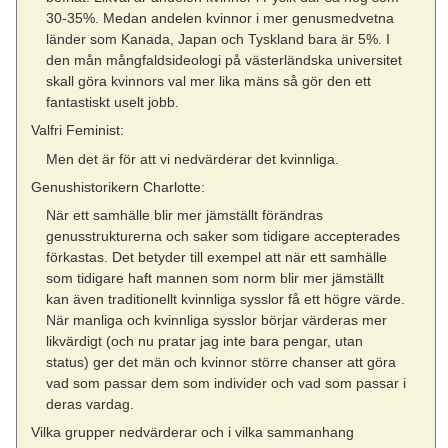
30-35%. Medan andelen kvinnor i mer genusmedvetna
länder som Kanada, Japan och Tyskland bara är 5%. I
den mån mångfaldsideologi på västerländska universitet
skall göra kvinnors val mer lika mäns så gör den ett
fantastiskt uselt jobb.
Valfri Feminist:
Men det är för att vi nedvärderar det kvinnliga.
Genushistorikern Charlotte:
När ett samhälle blir mer jämställt förändras
genusstrukturerna och saker som tidigare accepterades
förkastas. Det betyder till exempel att när ett samhälle
som tidigare haft mannen som norm blir mer jämställt
kan även traditionellt kvinnliga sysslor få ett högre värde.
När manliga och kvinnliga sysslor börjar värderas mer
likvärdigt (och nu pratar jag inte bara pengar, utan
status) ger det män och kvinnor större chanser att göra
vad som passar dem som individer och vad som passar i
deras vardag.
Vilka grupper nedvärderar och i vilka sammanhang