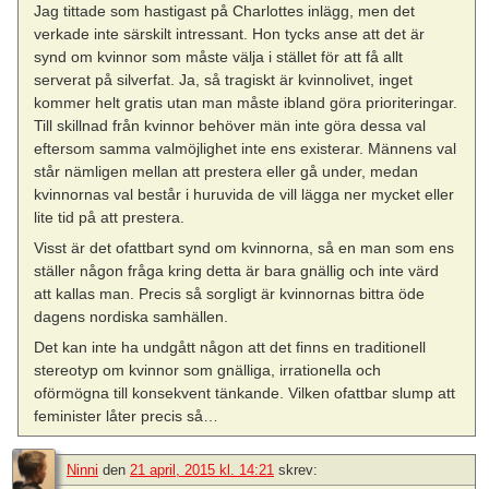
Jag tittade som hastigast på Charlottes inlägg, men det
verkade inte särskilt intressant. Hon tycks anse att det är
synd om kvinnor som måste välja i stället för att få allt
serverat på silverfat. Ja, så tragiskt är kvinnolivet, inget
kommer helt gratis utan man måste ibland göra prioriteringar.
Till skillnad från kvinnor behöver män inte göra dessa val
eftersom samma valmöjlighet inte ens existerar. Männens val
står nämligen mellan att prestera eller gå under, medan
kvinnornas val består i huruvida de vill lägga ner mycket eller
lite tid på att prestera.
Visst är det ofattbart synd om kvinnorna, så en man som ens
ställer någon fråga kring detta är bara gnällig och inte värd
att kallas man. Precis så sorgligt är kvinnornas bittra öde
dagens nordiska samhällen.
Det kan inte ha undgått någon att det finns en traditionell
stereotyp om kvinnor som gnälliga, irrationella och
oförmögna till konsekvent tänkande. Vilken ofattbar slump att
feminister låter precis så…
Ninni
den
21 april, 2015 kl. 14:21
skrev: