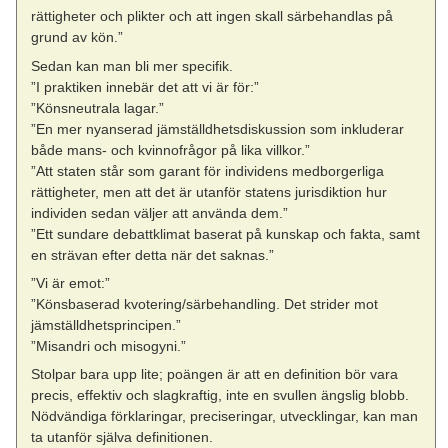
rättigheter och plikter och att ingen skall särbehandlas på
grund av kön.”
Sedan kan man bli mer specifik.
”I praktiken innebär det att vi är för:”
”Könsneutrala lagar.”
”En mer nyanserad jämställdhetsdiskussion som inkluderar
både mans- och kvinnofrågor på lika villkor.”
”Att staten står som garant för individens medborgerliga
rättigheter, men att det är utanför statens jurisdiktion hur
individen sedan väljer att använda dem.”
”Ett sundare debattklimat baserat på kunskap och fakta, samt
en strävan efter detta när det saknas.”
”Vi är emot:”
”Könsbaserad kvotering/särbehandling. Det strider mot
jämställdhetsprincipen.”
”Misandri och misogyni.”
Stolpar bara upp lite; poängen är att en definition bör vara
precis, effektiv och slagkraftig, inte en svullen ängslig blobb.
Nödvändiga förklaringar, preciseringar, utvecklingar, kan man
ta utanför själva definitionen.