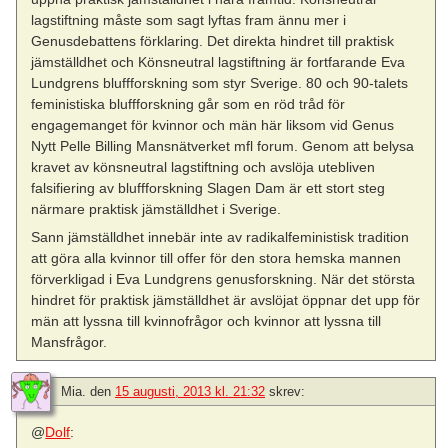
lagstiftning måste som sagt lyftas fram ännu mer i
Genusdebattens förklaring. Det direkta hindret till praktisk
jämställdhet och Könsneutral lagstiftning är fortfarande Eva
Lundgrens bluffforskning som styr Sverige. 80 och 90-talets
feministiska bluffforskning går som en röd tråd för
engagemanget för kvinnor och män här liksom vid Genus
Nytt Pelle Billing Mansnätverket mfl forum. Genom att belysa
kravet av könsneutral lagstiftning och avslöja utebliven
falsifiering av bluffforskning Slagen Dam är ett stort steg
närmare praktisk jämställdhet i Sverige.
Sann jämställdhet innebär inte av radikalfeministisk tradition
att göra alla kvinnor till offer för den stora hemska mannen
förverkligad i Eva Lundgrens genusforskning. När det största
hindret för praktisk jämställdhet är avslöjat öppnar det upp för
män att lyssna till kvinnofrågor och kvinnor att lyssna till
Mansfrågor.
Mia.
den
15 augusti, 2013 kl. 21:32
skrev:
@
Dolf
: