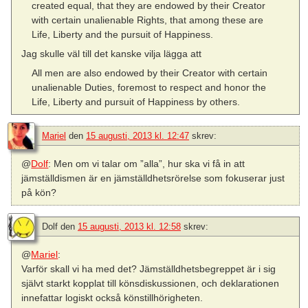
created equal, that they are endowed by their Creator
with certain unalienable Rights, that among these are
Life, Liberty and the pursuit of Happiness.
Jag skulle väl till det kanske vilja lägga att
All men are also endowed by their Creator with certain
unalienable Duties, foremost to respect and honor the
Life, Liberty and pursuit of Happiness by others.
Mariel
den
15 augusti, 2013 kl. 12:47
skrev:
@
Dolf
: Men om vi talar om ”alla”, hur ska vi få in att
jämställdismen är en jämställdhetsrörelse som fokuserar just
på kön?
Dolf
den
15 augusti, 2013 kl. 12:58
skrev:
@
Mariel
:
Varför skall vi ha med det? Jämställdhetsbegreppet är i sig
självt starkt kopplat till könsdiskussionen, och deklarationen
innefattar logiskt också könstillhörigheten.