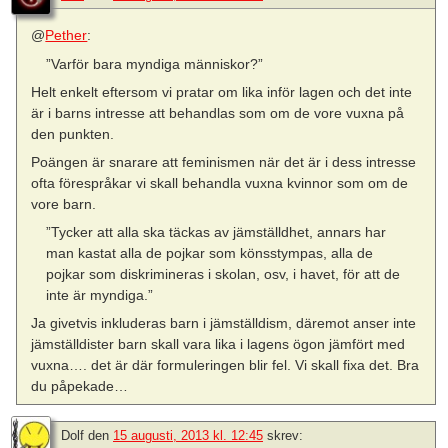
@
Pether
:
”Varför bara myndiga människor?”
Helt enkelt eftersom vi pratar om lika inför lagen och det inte
är i barns intresse att behandlas som om de vore vuxna på
den punkten.
Poängen är snarare att feminismen när det är i dess intresse
ofta förespråkar vi skall behandla vuxna kvinnor som om de
vore barn.
”Tycker att alla ska täckas av jämställdhet, annars har
man kastat alla de pojkar som könsstympas, alla de
pojkar som diskrimineras i skolan, osv, i havet, för att de
inte är myndiga.”
Ja givetvis inkluderas barn i jämställdism, däremot anser inte
jämställdister barn skall vara lika i lagens ögon jämfört med
vuxna…. det är där formuleringen blir fel. Vi skall fixa det. Bra
du påpekade…
Dolf
den
15 augusti, 2013 kl. 12:45
skrev: