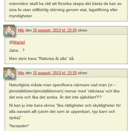
människor skall ha rätt att försöka skapa det bästa de kan av
sina liv utan otillbörlig störning genom stat, lagstiftning eller
myndigheter.
Nils
den
15 augusti, 2013 kl. 23:20
skrev:
@
Mariel
:
Jaha…?
Men skriv bara ”Rättvisa åt alla” då.
Nils
den
15 augusti, 2013 kl. 23:25
skrev:
Naturligtvis måste man specificera närmare vad man (vi –
jämställdister/jämställdismen) menar med ’rättviasa’ och lika
det ena och lika det andra. Är det inte självklart?!?
Ni kan ju inte bara skriva ”lika rättigheter och skyldigheter för
alla oavsett allt (utom det som är uppenbart, typ barn och
sjuka)”
*facepalm*