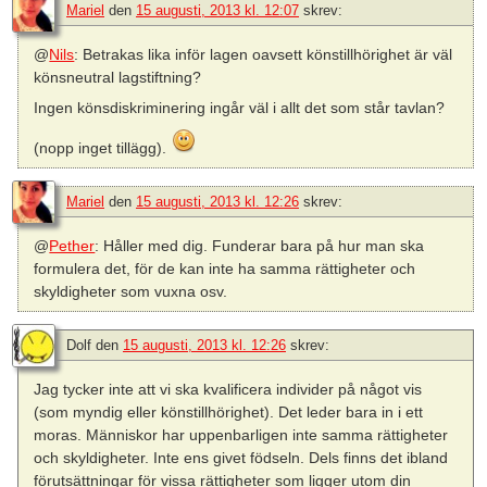
Mariel
den
15 augusti, 2013 kl. 12:07
skrev:
@
Nils
: Betrakas lika inför lagen oavsett könstillhörighet är väl
könsneutral lagstiftning?
Ingen könsdiskriminering ingår väl i allt det som står tavlan?
(nopp inget tillägg).
Mariel
den
15 augusti, 2013 kl. 12:26
skrev:
@
Pether
: Håller med dig. Funderar bara på hur man ska
formulera det, för de kan inte ha samma rättigheter och
skyldigheter som vuxna osv.
Dolf
den
15 augusti, 2013 kl. 12:26
skrev:
Jag tycker inte att vi ska kvalificera individer på något vis
(som myndig eller könstillhörighet). Det leder bara in i ett
moras. Människor har uppenbarligen inte samma rättigheter
och skyldigheter. Inte ens givet födseln. Dels finns det ibland
förutsättningar för vissa rättigheter som ligger utom din