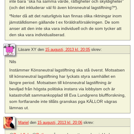
inte bara ”ska ha samma värde, rättigheter och skyldigheter”
(och det inkluderar väl fö även könsneutral lagstiftning?*).
*Noter då att det naturligtvis kan finnas olika riktningar inom
jämställdismen gällande t ex föräldraförsäkringen. De som
anser att den inte ska vara individuell och de som tycker att
den ska vara individualiserad.
Läsare XY
den
15 augusti, 2013 kl. 20:05
skrev:
Nils
Instämmer Könsneutral lagstiftning ska stå överst. Motsatsen
till könsneutral lagstiftning har lyckats styra samhället en
längre period. Motsatsen till könsneutral lagstiftning är
beviljad från högsta politiska instans via lobbyism och är
katastrofalt sammankopplad till Eva Lundgrens bluffforskning,
som fortfarande inte tillåts granskas pga KÄLLOR vägras
lämnas ut.
Mariel
den
15 augusti, 2013 kl. 20:06
skrev: