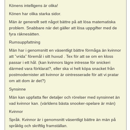
Könens intelligens är olika!
Könen har olika starka sidor.
Män är generellt sett något bättre på att lösa matematiska
problem. Snabbare när det gäller att lösa uppgifter med de
fyra räknesätten.
Rumsuppfattning
Män har i genomsnitt en väsentligt bättre förmåga än kvinnor
att ”vrida” föremål i sitt huvud . Tex för att se om en kloss
passar i ett hål. (kan kvinnors lägre intresse för snickeri
därmed vara förklarat?, eller ska vi helt köpa snacket från
postmodernister att kvinnor är ointresserade för att vi pratar
om att dom är det?)
Synsinne
Män kan uppfatta fler detaljer och rörelser med synsinnet än
vad kvinnor kan. (världens bästa snooker-spelare är män)
Kvinnor
Språk. Kvinnor är i genomsnitt väsentligt bättre än män på
språklig och skriftlig framställan.