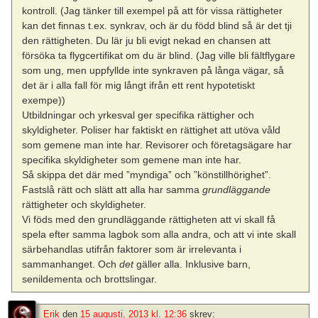
kontroll. (Jag tänker till exempel på att för vissa rättigheter
kan det finnas t.ex. synkrav, och är du född blind så är det tji
den rättigheten. Du lär ju bli evigt nekad en chansen att
försöka ta flygcertifikat om du är blind. (Jag ville bli fältflygare
som ung, men uppfyllde inte synkraven på långa vägar, så
det är i alla fall för mig långt ifrån ett rent hypotetiskt
exempe))
Utbildningar och yrkesval ger specifika rättigher och
skyldigheter. Poliser har faktiskt en rättighet att utöva våld
som gemene man inte har. Revisorer och företagsägare har
specifika skyldigheter som gemene man inte har.
Så skippa det där med ”myndiga” och ”könstillhörighet”.
Fastslå rätt och slätt att alla har samma
grundläggande
rättigheter och skyldigheter.
Vi föds med den grundläggande rättigheten att vi skall få
spela efter samma lagbok som alla andra, och att vi inte skall
särbehandlas utifrån faktorer som är irrelevanta i
sammanhanget. Och
det
gäller alla. Inklusive barn,
senildementa och brottslingar.
Erik
den
15 augusti, 2013 kl. 12:36
skrev: