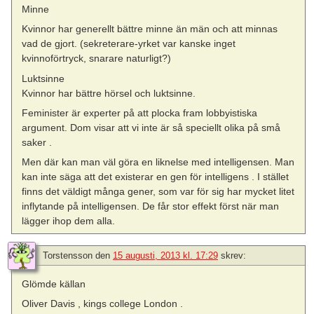
Minne
Kvinnor har generellt bättre minne än män och att minnas
vad de gjort. (sekreterare-yrket var kanske inget
kvinnoförtryck, snarare naturligt?)
Luktsinne
Kvinnor har bättre hörsel och luktsinne.
Feminister är experter på att plocka fram lobbyistiska
argument. Dom visar att vi inte är så speciellt olika på små
saker .
Men där kan man väl göra en liknelse med intelligensen. Man
kan inte säga att det existerar en gen för intelligens . I stället
finns det väldigt många gener, som var för sig har mycket litet
inflytande på intelligensen. De får stor effekt först när man
lägger ihop dem alla.
Torstensson
den
15 augusti, 2013 kl. 17:29
skrev:
Glömde källan
Oliver Davis , kings college London .