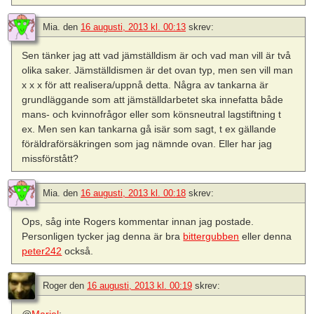
Mia.
den
16 augusti, 2013 kl. 00:13
skrev:
Sen tänker jag att vad jämställdism är och vad man vill är två
olika saker. Jämställdismen är det ovan typ, men sen vill man
x x x för att realisera/uppnå detta. Några av tankarna är
grundläggande som att jämställdarbetet ska innefatta både
mans- och kvinnofrågor eller som könsneutral lagstiftning t
ex. Men sen kan tankarna gå isär som sagt, t ex gällande
föräldraförsäkringen som jag nämnde ovan. Eller har jag
missförstått?
Mia.
den
16 augusti, 2013 kl. 00:18
skrev:
Ops, såg inte Rogers kommentar innan jag postade.
Personligen tycker jag denna är bra
bittergubben
eller denna
peter242
också.
Roger
den
16 augusti, 2013 kl. 00:19
skrev: