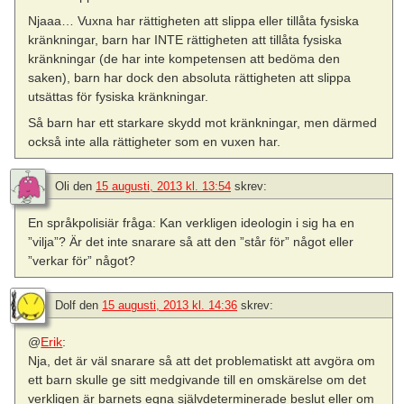
Njaaa… Vuxna har rättigheten att slippa eller tillåta fysiska
kränkningar, barn har INTE rättigheten att tillåta fysiska
kränkningar (de har inte kompetensen att bedöma den
saken), barn har dock den absoluta rättigheten att slippa
utsättas för fysiska kränkningar.
Så barn har ett starkare skydd mot kränkningar, men därmed
också inte alla rättigheter som en vuxen har.
Oli
den
15 augusti, 2013 kl. 13:54
skrev:
En språkpolisiär fråga: Kan verkligen ideologin i sig ha en
”vilja”? Är det inte snarare så att den ”står för” något eller
”verkar för” något?
Dolf
den
15 augusti, 2013 kl. 14:36
skrev:
@
Erik
:
Nja, det är väl snarare så att det problematiskt att avgöra om
ett barn skulle ge sitt medgivande till en omskärelse om det
verkligen är barnets egna självdeterminerade beslut eller om