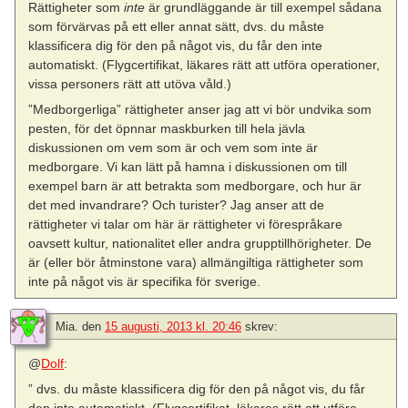
Rättigheter som
inte
är grundläggande är till exempel sådana
som förvärvas på ett eller annat sätt, dvs. du måste
klassificera dig för den på något vis, du får den inte
automatiskt. (Flygcertifikat, läkares rätt att utföra operationer,
vissa personers rätt att utöva våld.)
”Medborgerliga” rättigheter anser jag att vi bör undvika som
pesten, för det öpnnar maskburken till hela jävla
diskussionen om vem som är och vem som inte är
medborgare. Vi kan lätt på hamna i diskussionen om till
exempel barn är att betrakta som medborgare, och hur är
det med invandrare? Och turister? Jag anser att de
rättigheter vi talar om här är rättigheter vi förespråkare
oavsett kultur, nationalitet eller andra grupptillhörigheter. De
är (eller bör åtminstone vara) allmängiltiga rättigheter som
inte på något vis är specifika för sverige.
Mia.
den
15 augusti, 2013 kl. 20:46
skrev:
@
Dolf
:
” dvs. du måste klassificera dig för den på något vis, du får