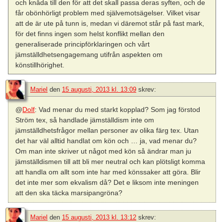
och knåda till den för att det skall passa deras syften, och de
får obönhörligt problem med självemotsägelser. Vilket visar
att de är ute på tunn is, medan vi däremot står på fast mark,
för det finns ingen som helst konflikt mellan den
generaliserade principförklaringen och vårt
jämställdhetsengagemang utifrån aspekten om
könstillhörighet.
Mariel
den
15 augusti, 2013 kl. 13:09
skrev:
@
Dolf
: Vad menar du med starkt kopplad? Som jag förstod
Ström tex, så handlade jämställdism inte om
jämställdhetsfrågor mellan personer av olika färg tex. Utan
det har väl alltid handlat om kön och … ja, vad menar du?
Om man inte skriver ut något med kön så ändrar man ju
jämställdismen till att bli mer neutral och kan plötsligt komma
att handla om allt som inte har med könssaker att göra. Blir
det inte mer som ekvalism då? Det e liksom inte meningen
att den ska täcka marsipangröna?
Mariel
den
15 augusti, 2013 kl. 13:12
skrev: