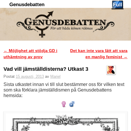
Genusdebatten
Hoppa till huvudinnehåll
Hoppa till sekundärt innehåll
←
Möjlighet att stödja GD i
Det kan inte vara lätt att vara
Inläggsnavigering
uthämtning av prov
en manlig feminist
→
Vad vill jämställdisterna? Utkast 3
Postat
15 augusti, 2013
av
Mariel
Sista utkastet innan vi till slut bestämmer oss för vilken text
som ska förklara jämställdismen på Genusdebattens
hemsida: