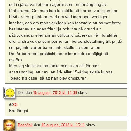
det i själva verket bara agerar som en förlängning av
föräldrarna. Om man kan fastställa att barnet verkligen har
blivit ordentligt informerad om vad ingreppet verkligen
innebär, och om man verkligen kan fastställa att barnet fattar
beslutet av sin egen fria vilja och inte på grund av
påtryckningar eller annan otillbörlig påverkan från föräldrar
eller andra vuxna som barnet är i beroendeställning till, ja, då
ser jag inte varför barnet inte skulle ha den rätten.
Det är bara rent praktiskt mer eller mindre omöjligt att
avgöra.
Men jag skulle kunna tänka mig, utan allt för stor
ansträngning, att t.ex. en 14- eller 15-åring skulle kunna
”plead his case” så att han blev omskuren.
Dolf
den
15 augusti, 2013 kl. 14:38
skrev:
@
Oli
:
Bra fångat.
Bashflak
den
15 augusti, 2013 kl. 15:11
skrev: