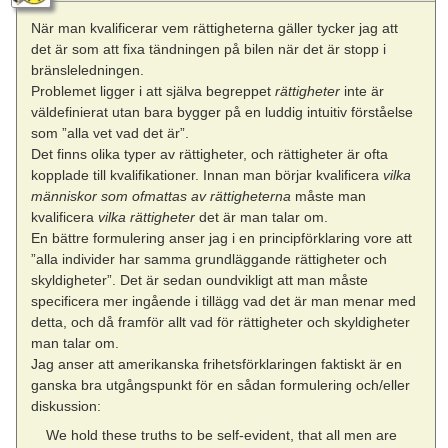
När man kvalificerar vem rättigheterna gäller tycker jag att
det är som att fixa tändningen på bilen när det är stopp i
bränsleledningen.
Problemet ligger i att själva begreppet
rättigheter
inte är
väldefinierat utan bara bygger på en luddig intuitiv förståelse
som ”alla vet vad det är”.
Det finns olika typer av rättigheter, och rättigheter är ofta
kopplade till kvalifikationer. Innan man börjar kvalificera
vilka
människor som ofmattas av rättigheterna
måste man
kvalificera
vilka rättigheter
det är man talar om.
En bättre formulering anser jag i en principförklaring vore att
”alla individer har samma grundläggande rättigheter och
skyldigheter”. Det är sedan oundvikligt att man måste
specificera mer ingående i tillägg vad det är man menar med
detta, och då framför allt vad för rättigheter och skyldigheter
man talar om.
Jag anser att amerikanska frihetsförklaringen faktiskt är en
ganska bra utgångspunkt för en sådan formulering och/eller
diskussion:
We hold these truths to be self-evident, that all men are