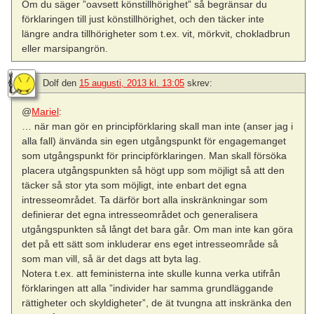
Om du säger ”oavsett könstillhörighet” så begränsar du
förklaringen till just könstillhörighet, och den täcker inte
längre andra tillhörigheter som t.ex. vit, mörkvit, chokladbrun
eller marsipangrön.
Dolf
den
15 augusti, 2013 kl. 13:05
skrev:
@
Mariel
:
… när man gör en principförklaring skall man inte (anser jag i
alla fall) änvända sin egen utgångspunkt för engagemanget
som utgångspunkt för principförklaringen. Man skall försöka
placera utgångspunkten så högt upp som möjligt så att den
täcker så stor yta som möjligt, inte enbart det egna
intresseområdet. Ta därför bort alla inskränkningar som
definierar det egna intresseområdet och generalisera
utgångspunkten så långt det bara går. Om man inte kan göra
det på ett sätt som inkluderar ens eget intresseområde så
som man vill, så är det dags att byta lag.
Notera t.ex. att feministerna inte skulle kunna verka utifrån
förklaringen att alla ”individer har samma grundläggande
rättigheter och skyldigheter”, de ät tvungna att inskränka den