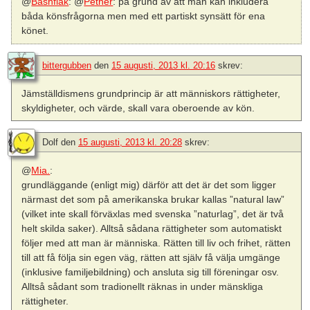
@
Bashflak
: @
Pether
: på grund av att man kan inkludera
båda könsfrågorna men med ett partiskt synsätt för ena
könet.
bittergubben
den
15 augusti, 2013 kl. 20:16
skrev:
Jämställdismens grundprincip är att människors rättigheter,
skyldigheter, och värde, skall vara oberoende av kön.
Dolf
den
15 augusti, 2013 kl. 20:28
skrev:
@
Mia.
:
grundläggande (enligt mig) därför att det är det som ligger
närmast det som på amerikanska brukar kallas ”natural law”
(vilket inte skall förväxlas med svenska ”naturlag”, det är två
helt skilda saker). Alltså sådana rättigheter som automatiskt
följer med att man är människa. Rätten till liv och frihet, rätten
till att få följa sin egen väg, rätten att själv få välja umgänge
(inklusive familjebildning) och ansluta sig till föreningar osv.
Alltså sådant som tradionellt räknas in under mänskliga
rättigheter.