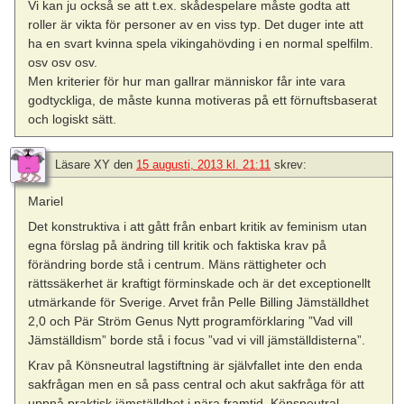
Vi kan ju också se att t.ex. skådespelare måste godta att
roller är vikta för personer av en viss typ. Det duger inte att
ha en svart kvinna spela vikingahövding i en normal spelfilm.
osv osv osv.
Men kriterier för hur man gallrar människor får inte vara
godtyckliga, de måste kunna motiveras på ett förnuftsbaserat
och logiskt sätt.
Läsare XY
den
15 augusti, 2013 kl. 21:11
skrev:
Mariel
Det konstruktiva i att gått från enbart kritik av feminism utan
egna förslag på ändring till kritik och faktiska krav på
förändring borde stå i centrum. Mäns rättigheter och
rättssäkerhet är kraftigt förminskade och är det exceptionellt
utmärkande för Sverige. Arvet från Pelle Billing Jämställdhet
2,0 och Pär Ström Genus Nytt programförklaring ”Vad vill
Jämställdism” borde stå i focus ”vad vi vill jämställdisterna”.
Krav på Könsneutral lagstiftning är självfallet inte den enda
sakfrågan men en så pass central och akut sakfråga för att
uppnå praktisk jämställdhet i nära framtid. Könsneutral