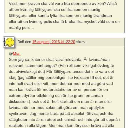
Visst men kraven ska väl vara lika oberoende av kön? Alltså
att en kvinnlig fältflygare ska se lika som en manlig
fältflygare, eller kunna lyfta lika som en manlig brandman
eller att en kvinnlig polis ska få bruka lika mycket våld som en
manlig polis…
Dolf
den
15 augusti, 2013 kl. 22:20
skrev:
@
Mia.
:
Som jag sa, kriterier skall vara relevanta. Är kvinna/man
relevant i sammanhanget? (För roll som vikingahövding är
det otvivelaktigt det) För fältflygare anses det inte vara det
idag (jag ställer mig personligen lite tveksam till det, det är
inte helt svart eller vitt, men det har mer med att göra vad
man kan kräva för motprestationer av en person för en
extremt dyrbar utbildning och är lite grann en annan
diskussion.), och det är helt klart att om man är man eller
kvinna inte har med saken att göra om man uppfyller
synkraven. Jag menar bara på att absolut rättvisa och lika
rättigheter inte är en utopi och chimär och inte går att uppnå i
realiteten i alla lägen. Men man kan förvissor kräva att alla