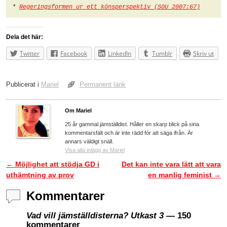
* 
Regeringsformen ur ett könsperspektiv (SOU 2007:67)
Dela det här:
Twitter
Facebook
LinkedIn
Tumblr
Skriv ut
Publicerat i
Mariel
Permanent länk
Om Mariel
25 år gammal jämställdist. Håller en skarp blick på sina
kommentarsfält och är inte rädd för att säga ifrån. Är
annars väldigt snäll.
Visa alla inlägg av Mariel
←
Möjlighet att stödja GD i
Det kan inte vara lätt att vara
Inläggsnavigering
uthämtning av prov
en manlig feminist
→
Kommentarer
Vad vill jämställdisterna? Utkast 3
— 150
kommentarer