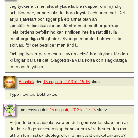
Jag tycker att man ska stryka alla brasklappar om myndig
och liknande, annars blir det bara krystat och urvattnat. Det
är ju självklart och ligger på ett annat plan än
jämställdhetsdiskussionen. Jämför med medborgarskap.
Hela jordens befolkning kan rimligen inte ha rätt till fulla
medborgerliga rättigheter i Sverige, men det behöver inte
skrivas, för det begriper man ändå.
Och jag tycker parantesen i tavlan också bör strykas, för den
krånglar bara till det. Slagord ska vara korta och slagkraftiga
men ändå tydliga.
Bashflak
den
15 augusti, 2013 kl. 15:16
skrev:
Typo i tavlan: Bektraktas
Torstensson
den
15 augusti, 2013 kl. 17:25
skrev:
Följande borde absolut vara en del i genusvetenskap men är
det inte då genusvetenskap handlar om våra beteenden mm
utifrån feministisk ideologi eller feministiskt önsketänkande?