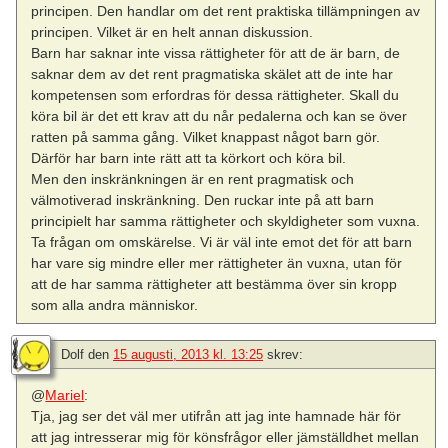
principen. Den handlar om det rent praktiska tillämpningen av
principen. Vilket är en helt annan diskussion.
Barn har saknar inte vissa rättigheter för att de är barn, de
saknar dem av det rent pragmatiska skälet att de inte har
kompetensen som erfordras för dessa rättigheter. Skall du
köra bil är det ett krav att du når pedalerna och kan se över
ratten på samma gång. Vilket knappast något barn gör.
Därför har barn inte rätt att ta körkort och köra bil.
Men den inskränkningen är en rent pragmatisk och
välmotiverad inskränkning. Den ruckar inte på att barn
principielt har samma rättigheter och skyldigheter som vuxna.
Ta frågan om omskärelse. Vi är väl inte emot det för att barn
har vare sig mindre eller mer rättigheter än vuxna, utan för
att de har samma rättigheter att bestämma över sin kropp
som alla andra människor.
Dolf
den
15 augusti, 2013 kl. 13:25
skrev:
@
Mariel
:
Tja, jag ser det väl mer utifrån att jag inte hamnade här för
att jag intresserar mig för könsfrågor eller jämställdhet mellan