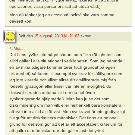
den inte automatiskt. (Flygcertifikat, läkares rätt att utföra
operationer, vissa personers rätt att utöva våld.)”
Men då tänker jag att dessa väl också ska vara samma
oavsett kön.
Dolf
den
15 augusti, 2013 kl. 21:03
skrev:
@
Mia.
:
Det finns tyvärr inte något sådant som ”lika rättigheter” som
alltid gäller i alla situationer i verkligheten. Som jag nämnde i
en av mina tidigare kommentarer (och grundat på egen
erfarenhet) så fanns till exempel synkrav för fältflygare som
jag inte klarade och vilket alltså diskvalificerade mig från
födseln (glasögon eller linser var inte en möjlighet, du
diskvalificerades automatiskt om du behövde
synkorrigerande hjälpmedel). Man kan ju se det som
diskriminering om man vill, eller helt enkelt bara konstatera
att livet inte alltid är rättvist. Men synkravet är inte godtyckligt
tillagt för att diskriminera människor. Det finns en rationell
grund för det som gör att det är ett acceptabelt kriterium för
att gallra ut människor när det gäller just det yrket.