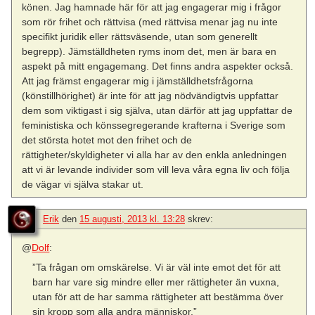
könen. Jag hamnade här för att jag engagerar mig i frågor
som rör frihet och rättvisa (med rättvisa menar jag nu inte
specifikt juridik eller rättsväsende, utan som generellt
begrepp). Jämställdheten ryms inom det, men är bara en
aspekt på mitt engagemang. Det finns andra aspekter också.
Att jag främst engagerar mig i jämställdhetsfrågorna
(könstillhörighet) är inte för att jag nödvändigtvis uppfattar
dem som viktigast i sig själva, utan därför att jag uppfattar de
feministiska och könssegregerande krafterna i Sverige som
det största hotet mot den frihet och de
rättigheter/skyldigheter vi alla har av den enkla anledningen
att vi är levande individer som vill leva våra egna liv och följa
de vägar vi själva stakar ut.
Erik
den
15 augusti, 2013 kl. 13:28
skrev:
@
Dolf
:
”Ta frågan om omskärelse. Vi är väl inte emot det för att
barn har vare sig mindre eller mer rättigheter än vuxna,
utan för att de har samma rättigheter att bestämma över
sin kropp som alla andra människor.”