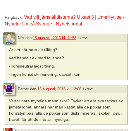
Vad vill jämställdisterna? Utkast 3 | UmeNytt.se -
Pingback:
Nyheter Umeå Sverige - Nyhetsportal
Nils
den
15 augusti, 2013 kl. 11:58
skrev:
Är det här bara ett tillägg?
vad hände t.ex med följande?
-Könsneutral lagstiftning.
-Ingen könsdiskriminering, oavsett kön.
Pether
den
15 augusti, 2013 kl. 12:06
skrev:
Varför bara myndiga människor? Tycker att alla ska täckas av
jämställdhet, annars har man kastat alla de pojkar som
könsstympas, alla de pojkar som diskrimineras i skolan, osv, i
havet, för att de inte är myndiga.