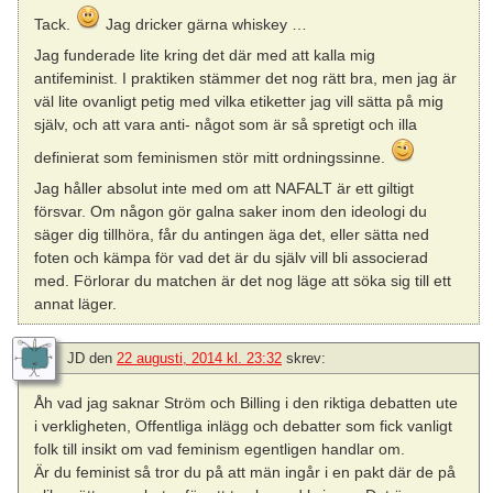
Tack.
Jag dricker gärna whiskey …
Jag funderade lite kring det där med att kalla mig
antifeminist. I praktiken stämmer det nog rätt bra, men jag är
väl lite ovanligt petig med vilka etiketter jag vill sätta på mig
själv, och att vara anti- något som är så spretigt och illa
definierat som feminismen stör mitt ordningssinne.
Jag håller absolut inte med om att NAFALT är ett giltigt
försvar. Om någon gör galna saker inom den ideologi du
säger dig tillhöra, får du antingen äga det, eller sätta ned
foten och kämpa för vad det är du själv vill bli associerad
med. Förlorar du matchen är det nog läge att söka sig till ett
annat läger.
JD
den
22 augusti, 2014 kl. 23:32
skrev:
Åh vad jag saknar Ström och Billing i den riktiga debatten ute
i verkligheten, Offentliga inlägg och debatter som fick vanligt
folk till insikt om vad feminism egentligen handlar om.
Är du feminist så tror du på att män ingår i en pakt där de på