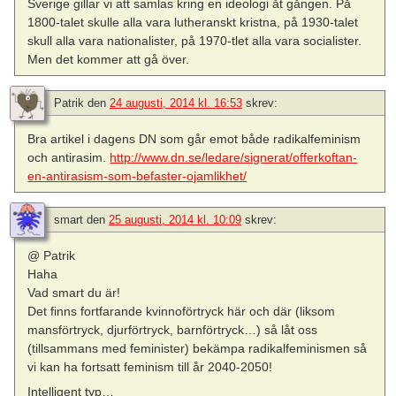
Sverige gillar vi att samlas kring en ideologi åt gången. På
1800-talet skulle alla vara lutheranskt kristna, på 1930-talet
skull alla vara nationalister, på 1970-tlet alla vara socialister.
Men det kommer att gå över.
Patrik
den
24 augusti, 2014 kl. 16:53
skrev:
Bra artikel i dagens DN som går emot både radikalfeminism
och antirasim.
http://www.dn.se/ledare/signerat/offerkoftan-
en-antirasism-som-befaster-ojamlikhet/
smart
den
25 augusti, 2014 kl. 10:09
skrev:
@ Patrik
Haha
Vad smart du är!
Det finns fortfarande kvinnoförtryck här och där (liksom
mansförtryck, djurförtryck, barnförtryck…) så låt oss
(tillsammans med feminister) bekämpa radikalfeminismen så
vi kan ha fortsatt feminism till år 2040-2050!
Intelligent typ…