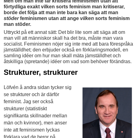
Men om man inte får kritisera feminismen utan att
förtydliga exakt vilken sorts feminism man kritiserar,
borde det följa att man inte bara kan säga att man
stöder
feminismen utan att ange
vilken
sorts feminism
man stöder.
Uttryckt på ett annat sätt: Det blir lite som att säga att om
man vill att människor skall ha det bra, måste man vara
socialist. Feminismen nöjer sig inte med att bara förespråka
jämställdhet; den erbjuder också en förklaringsmodell, en
samling idéer om hur man skall mäta jämställdhet och
åtskilliga (spretande) idéer om vad som behöver förändras.
Strukturer, strukturer
Löfvén å andra sidan tycker sig
se strukturer och är därför
feminist. Jag ser också
strukturer (statistiskt
signifikanta skillnader mellan
män och kvinnor), men anser
inte att feminismen lyckas
förklara vad de beror på.