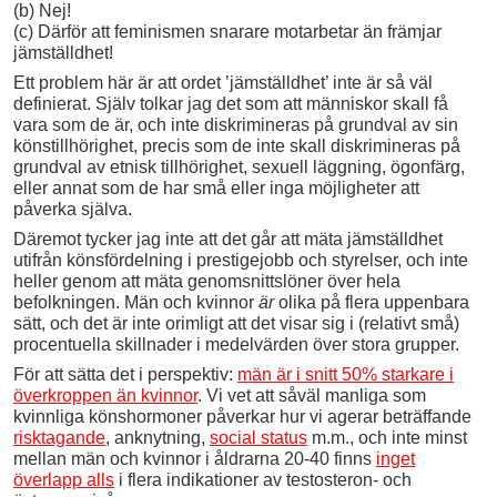
(b) Nej!
(c) Därför att feminismen snarare motarbetar än främjar
jämställdhet!
Ett problem här är att ordet ’jämställdhet’ inte är så väl
definierat. Själv tolkar jag det som att människor skall få
vara som de är, och inte diskrimineras på grundval av sin
könstillhörighet, precis som de inte skall diskrimineras på
grundval av etnisk tillhörighet, sexuell läggning, ögonfärg,
eller annat som de har små eller inga möjligheter att
påverka själva.
Däremot tycker jag inte att det går att mäta jämställdhet
utifrån könsfördelning i prestigejobb och styrelser, och inte
heller genom att mäta genomsnittslöner över hela
befolkningen. Män och kvinnor
är
olika på flera uppenbara
sätt, och det är inte orimligt att det visar sig i (relativt små)
procentuella skillnader i medelvärden över stora grupper.
För att sätta det i perspektiv:
män är i snitt 50% starkare i
överkroppen än kvinnor
. Vi vet att såväl manliga som
kvinnliga könshormoner påverkar hur vi agerar beträffande
risktagande
, anknytning,
social status
m.m., och inte minst
mellan män och kvinnor i åldrarna 20-40 finns
inget
överlapp alls
i flera indikationer av testosteron- och