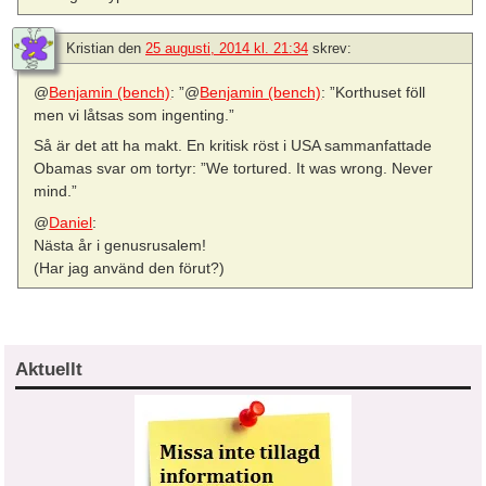
Kristian
den
25 augusti, 2014 kl. 21:34
skrev:
@
Benjamin (bench)
: ”@
Benjamin (bench)
: ”Korthuset föll
men vi låtsas som ingenting.”
Så är det att ha makt. En kritisk röst i USA sammanfattade
Obamas svar om tortyr: ”We tortured. It was wrong. Never
mind.”
@
Daniel
:
Nästa år i genusrusalem!
(Har jag använd den förut?)
Aktuellt