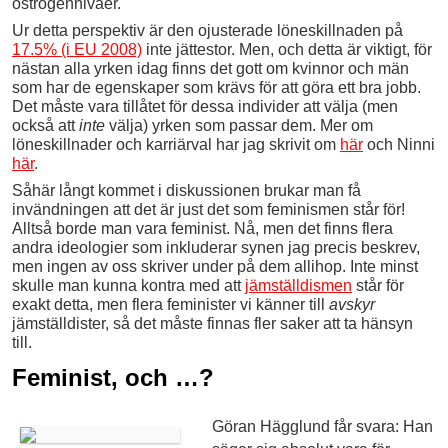
östrogennivåer.
Ur detta perspektiv är den ojusterade löneskillnaden på
17.5% (i EU 2008)
inte jättestor. Men, och detta är viktigt, för
nästan alla yrken idag finns det gott om kvinnor och män
som har de egenskaper som krävs för att göra ett bra jobb.
Det måste vara tillåtet för dessa individer att välja (men
också att
inte
välja) yrken som passar dem. Mer om
löneskillnader och karriärval har jag skrivit om
här
och Ninni
här
.
Såhär långt kommet i diskussionen brukar man få
invändningen att det är just det som feminismen står för!
Alltså borde man vara feminist. Nå, men det finns flera
andra ideologier som inkluderar synen jag precis beskrev,
men ingen av oss skriver under på dem allihop. Inte minst
skulle man kunna kontra med att
jämställdismen
står för
exakt detta, men flera feminister vi känner till
avskyr
jämställdister, så det måste finnas fler saker att ta hänsyn
till.
Feminist, och …?
Göran Hägglund får svara: Han