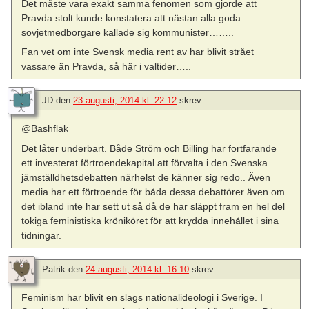
Det måste vara exakt samma fenomen som gjorde att
Pravda stolt kunde konstatera att nästan alla goda
sovjetmedborgare kallade sig kommunister……..
Fan vet om inte Svensk media rent av har blivit strået
vassare än Pravda, så här i valtider…..
JD
den
23 augusti, 2014 kl. 22:12
skrev:
@Bashflak
Det låter underbart. Både Ström och Billing har fortfarande
ett investerat förtroendekapital att förvalta i den Svenska
jämställdhetsdebatten närhelst de känner sig redo.. Även
media har ett förtroende för båda dessa debattörer även om
det ibland inte har sett ut så då de har släppt fram en hel del
tokiga feministiska kröniköret för att krydda innehållet i sina
tidningar.
Patrik
den
24 augusti, 2014 kl. 16:10
skrev:
Feminism har blivit en slags nationalideologi i Sverige. I