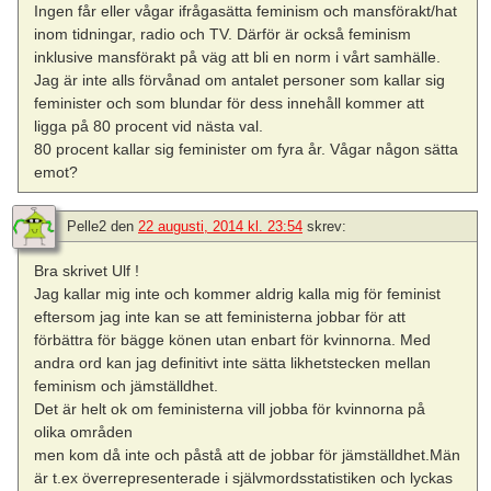
Ingen får eller vågar ifrågasätta feminism och mansförakt/hat
inom tidningar, radio och TV. Därför är också feminism
inklusive mansförakt på väg att bli en norm i vårt samhälle.
Jag är inte alls förvånad om antalet personer som kallar sig
feminister och som blundar för dess innehåll kommer att
ligga på 80 procent vid nästa val.
80 procent kallar sig feminister om fyra år. Vågar någon sätta
emot?
Pelle2
den
22 augusti, 2014 kl. 23:54
skrev:
Bra skrivet Ulf !
Jag kallar mig inte och kommer aldrig kalla mig för feminist
eftersom jag inte kan se att feministerna jobbar för att
förbättra för bägge könen utan enbart för kvinnorna. Med
andra ord kan jag definitivt inte sätta likhetstecken mellan
feminism och jämställdhet.
Det är helt ok om feministerna vill jobba för kvinnorna på
olika områden
men kom då inte och påstå att de jobbar för jämställdhet.Män
är t.ex överrepresenterade i självmordsstatistiken och lyckas