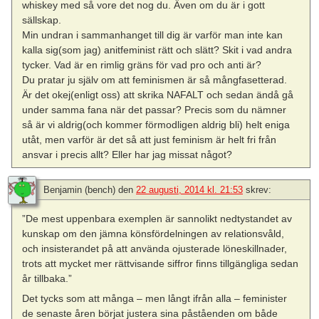
whiskey med så vore det nog du. Även om du är i gott
sällskap.
Min undran i sammanhanget till dig är varför man inte kan
kalla sig(som jag) anitfeminist rätt och slätt? Skit i vad andra
tycker. Vad är en rimlig gräns för vad pro och anti är?
Du pratar ju själv om att feminismen är så mångfasetterad.
Är det okej(enligt oss) att skrika NAFALT och sedan ändå gå
under samma fana när det passar? Precis som du nämner
så är vi aldrig(och kommer förmodligen aldrig bli) helt eniga
utåt, men varför är det så att just feminism är helt fri från
ansvar i precis allt? Eller har jag missat något?
Benjamin (bench)
den
22 augusti, 2014 kl. 21:53
skrev:
”De mest uppenbara exemplen är sannolikt nedtystandet av
kunskap om den jämna könsfördelningen av relationsvåld,
och insisterandet på att använda ojusterade löneskillnader,
trots att mycket mer rättvisande siffror finns tillgängliga sedan
år tillbaka.”
Det tycks som att många – men långt ifrån alla – feminister
de senaste åren börjat justera sina påståenden om både