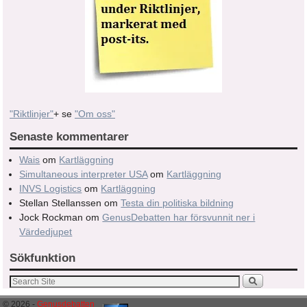
"Riktlinjer"
+ se
"Om oss"
Senaste kommentarer
Wais
om
Kartläggning
Simultaneous interpreter USA
om
Kartläggning
INVS Logistics
om
Kartläggning
Stellan Stellanssen
om
Testa din politiska bildning
Jock Rockman
om
GenusDebatten har försvunnit ner i
Värdedjupet
Sökfunktion
© 2026 -
Genusdebatten