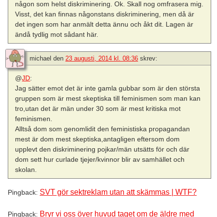
någon som helst diskriminering. Ok. Skall nog omfrasera mig.
Visst, det kan finnas någonstans diskriminering, men då är
det ingen som har anmält detta ännu och åkt dit. Lagen är
ändå tydlig mot sådant här.
michael
den
23 augusti, 2014 kl. 08:36
skrev:
@
JD
:
Jag sätter emot det är inte gamla gubbar som är den största
gruppen som är mest skeptiska till feminismen som man kan
tro,utan det är män under 30 som är mest kritiska mot
feminismen.
Alltså dom som genomlidit den feministiska propagandan
mest är dom mest skeptiska,antagligen eftersom dom
upplevt den diskriminering pojkar/män utsätts för och där
dom sett hur curlade tjejer/kvinnor blir av samhället och
skolan.
SVT gör sektreklam utan att skämmas | WTF?
Pingback:
Bryr vi oss över huvud taget om de äldre med
Pingback: