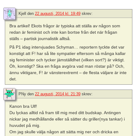
Kjell
den
22 augusti, 2014 kl. 19:49
skrev:
Bra artikel! Ekots frågor är typiska att ställa av någon som
redan är feminist och inte kan bortse från det när frågan
ställs – partisk journalistik alltså.
På P1 idag intervjuades Schyman… reportern tyckte det var
konstigt att F! har så lite sympatier eftersom så många kallar
sig feminister och tycker jämställdhet (vilken sort?) är viktigt.
Öh, konstigt? Ska en fråga avgöra vad man röstar på? Och,
ännu viktigare, F! är vänsterextremt – de flesta väljare är inte
det.
PNy
den
22 augusti, 2014 kl. 21:39
skrev:
Kanon bra Ulf!
Du lyckas alltid nå fram till mig med ditt budskap. Antingen
nickar jag medhållande eller så sätter du griller(nya tankar) i
huvudet på mig.
Om jag skulle välja någon att sätta mig ner och dricka en