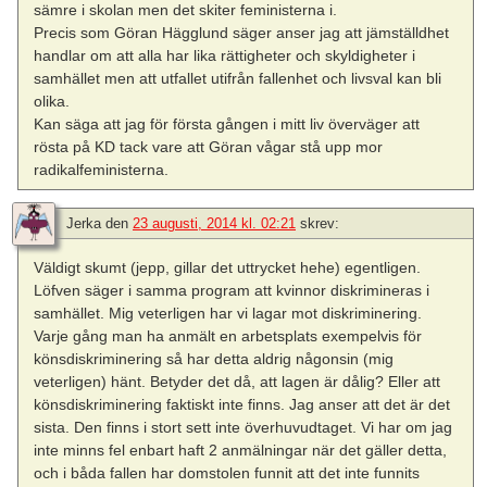
sämre i skolan men det skiter feministerna i.
Precis som Göran Hägglund säger anser jag att jämställdhet
handlar om att alla har lika rättigheter och skyldigheter i
samhället men att utfallet utifrån fallenhet och livsval kan bli
olika.
Kan säga att jag för första gången i mitt liv överväger att
rösta på KD tack vare att Göran vågar stå upp mor
radikalfeministerna.
Jerka
den
23 augusti, 2014 kl. 02:21
skrev:
Väldigt skumt (jepp, gillar det uttrycket hehe) egentligen.
Löfven säger i samma program att kvinnor diskrimineras i
samhället. Mig veterligen har vi lagar mot diskriminering.
Varje gång man ha anmält en arbetsplats exempelvis för
könsdiskriminering så har detta aldrig någonsin (mig
veterligen) hänt. Betyder det då, att lagen är dålig? Eller att
könsdiskriminering faktiskt inte finns. Jag anser att det är det
sista. Den finns i stort sett inte överhuvudtaget. Vi har om jag
inte minns fel enbart haft 2 anmälningar när det gäller detta,
och i båda fallen har domstolen funnit att det inte funnits