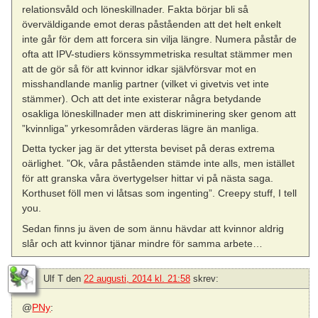
relationsvåld och löneskillnader. Fakta börjar bli så
överväldigande emot deras påståenden att det helt enkelt
inte går för dem att forcera sin vilja längre. Numera påstår de
ofta att IPV-studiers könssymmetriska resultat stämmer men
att de gör så för att kvinnor idkar självförsvar mot en
misshandlande manlig partner (vilket vi givetvis vet inte
stämmer). Och att det inte existerar några betydande
osakliga löneskillnader men att diskriminering sker genom att
”kvinnliga” yrkesområden värderas lägre än manliga.
Detta tycker jag är det yttersta beviset på deras extrema
oärlighet. ”Ok, våra påståenden stämde inte alls, men istället
för att granska våra övertygelser hittar vi på nästa saga.
Korthuset föll men vi låtsas som ingenting”. Creepy stuff, I tell
you.
Sedan finns ju även de som ännu hävdar att kvinnor aldrig
slår och att kvinnor tjänar mindre för samma arbete…
Ulf T
den
22 augusti, 2014 kl. 21:58
skrev:
@
PNy
: