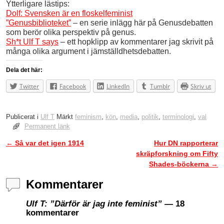
Ytterligare lästips:
Dolf: Svensken är en floskelfeminist
”Genusbiblioteket”
– en serie inlägg här på Genusdebatten
som berör olika perspektiv på genus.
Sh*t Ulf T says
– ett hopklipp av kommentarer jag skrivit på
många olika argument i jämställdhetsdebatten.
Dela det här:
Twitter
Facebook
LinkedIn
Tumblr
Skriv ut
Publicerat i
Ulf T
Märkt
feminism
,
kön
,
media
,
politik
,
terminologi
,
val
Permanent länk
←
Så var det igen 1914
Hur DN rapporterar
Inläggsnavigering
skräpforskning om Fifty
Shades-böckerna
→
Kommentarer
Ulf T: ”Därför är jag inte feminist”
— 18
kommentarer