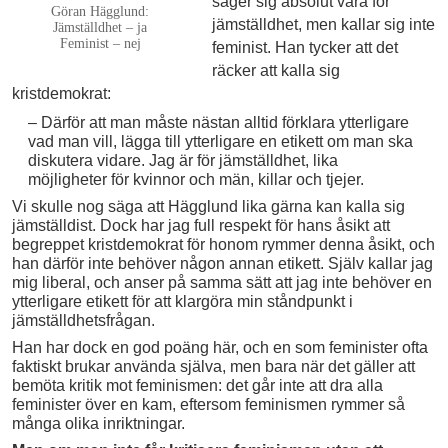
säger sig absolut vara för
Göran Hägglund:
jämställdhet, men kallar sig inte
Jämställdhet – ja
Feminist – nej
feminist. Han tycker att det
räcker att kalla sig
kristdemokrat:
– Därför att man måste nästan alltid förklara ytterligare
vad man vill, lägga till ytterligare en etikett om man ska
diskutera vidare. Jag är för jämställdhet, lika
möjligheter för kvinnor och män, killar och tjejer.
Vi skulle nog säga att Hägglund lika gärna kan kalla sig
jämställdist. Dock har jag full respekt för hans åsikt att
begreppet kristdemokrat för honom rymmer denna åsikt, och
han därför inte behöver någon annan etikett. Själv kallar jag
mig liberal, och anser på samma sätt att jag inte behöver en
ytterligare etikett för att klargöra min ståndpunkt i
jämställdhetsfrågan.
Han har dock en god poäng här, och en som feminister ofta
faktiskt brukar använda själva, men bara när det gäller att
bemöta kritik mot feminismen: det går inte att dra alla
feminister över en kam, eftersom feminismen rymmer så
många olika inriktningar.