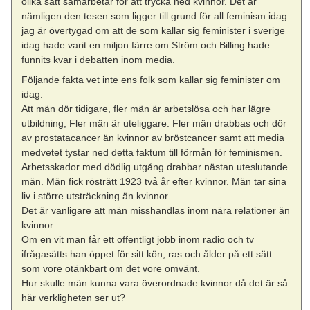
olika sätt samarbetar för att trycka ned kvinnor. Det är
nämligen den tesen som ligger till grund för all feminism idag.
jag är övertygad om att de som kallar sig feminister i sverige
idag hade varit en miljon färre om Ström och Billing hade
funnits kvar i debatten inom media.
Följande fakta vet inte ens folk som kallar sig feminister om
idag.
Att män dör tidigare, fler män är arbetslösa och har lägre
utbildning, Fler män är uteliggare. Fler män drabbas och dör
av prostatacancer än kvinnor av bröstcancer samt att media
medvetet tystar ned detta faktum till förmån för feminismen.
Arbetsskador med dödlig utgång drabbar nästan uteslutande
män. Män fick rösträtt 1923 två år efter kvinnor. Män tar sina
liv i större utsträckning än kvinnor.
Det är vanligare att män misshandlas inom nära relationer än
kvinnor.
Om en vit man får ett offentligt jobb inom radio och tv
ifrågasätts han öppet för sitt kön, ras och ålder på ett sätt
som vore otänkbart om det vore omvänt.
Hur skulle män kunna vara överordnade kvinnor då det är så
här verkligheten ser ut?