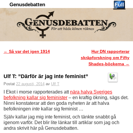
Genusdebatten
Hoppa till huvudinnehåll
Hoppa till sekundärt innehåll
←
Så var det igen 1914
Hur DN rapporterar
Inläggsnavigering
skräpforskning om Fifty
Shades-böckerna
→
Ulf T: ”Därför är jag inte feminist”
Postat
22 augusti, 2014
av
Ulf T
I Ekot i morse rapporterades att
nära halva Sveriges
befolkning kallar sig feminister
– en kraftig ökning, sägs det.
Ninni konstaterar att den goda nyheten är att halva
befolkningen
inte
kallar sig feminist …
Själv kallar jag mig inte feminist, och tänkte snabbt gå
igenom varför. Det blir lite länkar till artiklar som jag och
andra skrivit här på Genusdebatten.