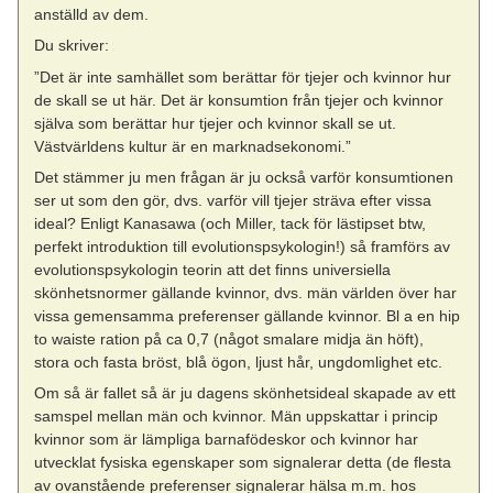
anställd av dem.
Du skriver:
”Det är inte samhället som berättar för tjejer och kvinnor hur
de skall se ut här. Det är konsumtion från tjejer och kvinnor
själva som berättar hur tjejer och kvinnor skall se ut.
Västvärldens kultur är en marknadsekonomi.”
Det stämmer ju men frågan är ju också varför konsumtionen
ser ut som den gör, dvs. varför vill tjejer sträva efter vissa
ideal? Enligt Kanasawa (och Miller, tack för lästipset btw,
perfekt introduktion till evolutionspsykologin!) så framförs av
evolutionspsykologin teorin att det finns universiella
skönhetsnormer gällande kvinnor, dvs. män världen över har
vissa gemensamma preferenser gällande kvinnor. Bl a en hip
to waiste ration på ca 0,7 (något smalare midja än höft),
stora och fasta bröst, blå ögon, ljust hår, ungdomlighet etc.
Om så är fallet så är ju dagens skönhetsideal skapade av ett
samspel mellan män och kvinnor. Män uppskattar i princip
kvinnor som är lämpliga barnafödeskor och kvinnor har
utvecklat fysiska egenskaper som signalerar detta (de flesta
av ovanstående preferenser signalerar hälsa m.m. hos