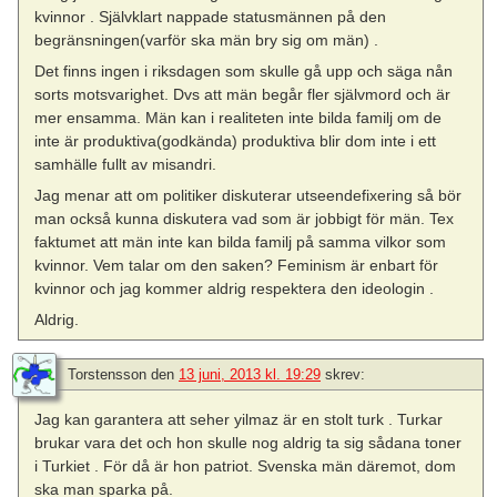
kvinnor . Självklart nappade statusmännen på den
begränsningen(varför ska män bry sig om män) .
Det finns ingen i riksdagen som skulle gå upp och säga nån
sorts motsvarighet. Dvs att män begår fler självmord och är
mer ensamma. Män kan i realiteten inte bilda familj om de
inte är produktiva(godkända) produktiva blir dom inte i ett
samhälle fullt av misandri.
Jag menar att om politiker diskuterar utseendefixering så bör
man också kunna diskutera vad som är jobbigt för män. Tex
faktumet att män inte kan bilda familj på samma vilkor som
kvinnor. Vem talar om den saken? Feminism är enbart för
kvinnor och jag kommer aldrig respektera den ideologin .
Aldrig.
Torstensson
den
13 juni, 2013 kl. 19:29
skrev:
Jag kan garantera att seher yilmaz är en stolt turk . Turkar
brukar vara det och hon skulle nog aldrig ta sig sådana toner
i Turkiet . För då är hon patriot. Svenska män däremot, dom
ska man sparka på.