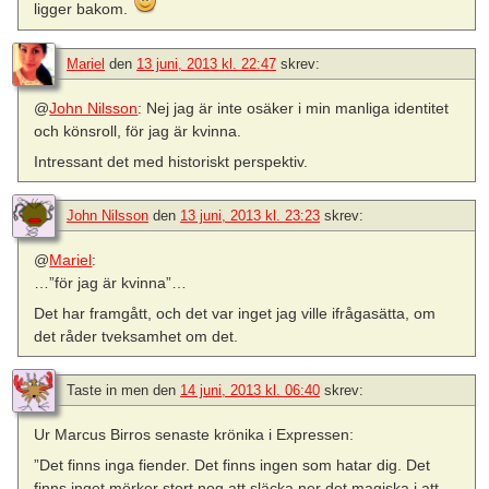
ligger bakom.
Mariel
den
13 juni, 2013 kl. 22:47
skrev:
@
John Nilsson
: Nej jag är inte osäker i min manliga identitet
och könsroll, för jag är kvinna.
Intressant det med historiskt perspektiv.
John Nilsson
den
13 juni, 2013 kl. 23:23
skrev:
@
Mariel
:
…”för jag är kvinna”…
Det har framgått, och det var inget jag ville ifrågasätta, om
det råder tveksamhet om det.
Taste in men
den
14 juni, 2013 kl. 06:40
skrev:
Ur Marcus Birros senaste krönika i Expressen:
”Det finns inga fiender. Det finns ingen som hatar dig. Det
finns inget mörker stort nog att släcka ner det magiska i att