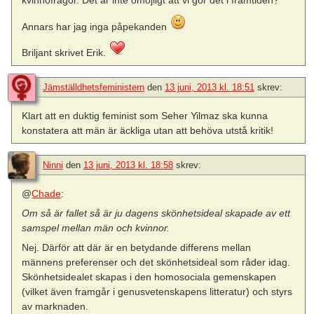
kvinnofrågor. Det är inte omöjligt att vi gör det i framtiden?
Annars har jag inga påpekanden
Briljant skrivet Erik.
Jämställdhetsfeministern
den
13 juni, 2013 kl. 18:51
skrev:
Klart att en duktig feminist som Seher Yilmaz ska kunna
konstatera att män är äckliga utan att behöva utstå kritik!
Ninni
den
13 juni, 2013 kl. 18:58
skrev:
@
Chade
:
Om så är fallet så är ju dagens skönhetsideal skapade av ett
samspel mellan män och kvinnor.
Nej. Därför att där är en betydande differens mellan
männens preferenser och det skönhetsideal som råder idag.
Skönhetsidealet skapas i den homosociala gemenskapen
(vilket även framgår i genusvetenskapens litteratur) och styrs
av marknaden.