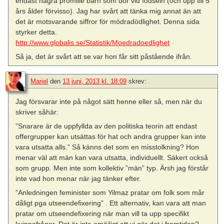
endast några promille barn som dör vid födseln (och upp till 5
års ålder förvisso). Jag har svårt att tänka mig annat än att
det är motsvarande siffror för mödradödlighet. Denna sida
styrker detta.
http://www.globalis.se/Statistik/Moedradoedlighet
Så ja, det är svårt att se var hon får sitt påstående ifrån.
Mariel
den
13 juni, 2013 kl. 18:09
skrev:
Jag försvarar inte på något sätt henne eller så, men när du
skriver såhär:
”Snarare är de uppfyllda av den politiska teorin att endast
offergrupper kan utsättas för hat och andra grupper kan inte
vara utsatta alls.” Så känns det som en misstolkning? Hon
menar väl att män kan vara utsatta, individuellt. Säkert också
som grupp. Men inte som kollektiv ”män” typ. Ärsh jag förstår
inte vad hon menar när jag tänker efter.
”Anledningen feminister som Yilmaz pratar om folk som mår
dåligt pga utseendefixering” . Ett alternativ, kan vara att man
pratar om utseendefixering när man vill ta upp specifikt