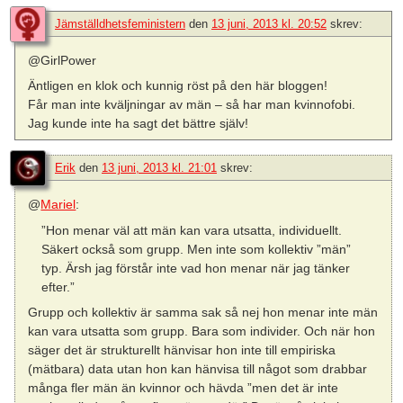
Jämställdhetsfeministern
den
13 juni, 2013 kl. 20:52
skrev:
@GirlPower
Äntligen en klok och kunnig röst på den här bloggen!
Får man inte kväljningar av män – så har man kvinnofobi.
Jag kunde inte ha sagt det bättre själv!
Erik
den
13 juni, 2013 kl. 21:01
skrev:
@
Mariel
:
”Hon menar väl att män kan vara utsatta, individuellt.
Säkert också som grupp. Men inte som kollektiv ”män”
typ. Ärsh jag förstår inte vad hon menar när jag tänker
efter.”
Grupp och kollektiv är samma sak så nej hon menar inte män
kan vara utsatta som grupp. Bara som individer. Och när hon
säger det är strukturellt hänvisar hon inte till empiriska
(mätbara) data utan hon kan hänvisa till något som drabbar
många fler män än kvinnor och hävda ”men det är inte