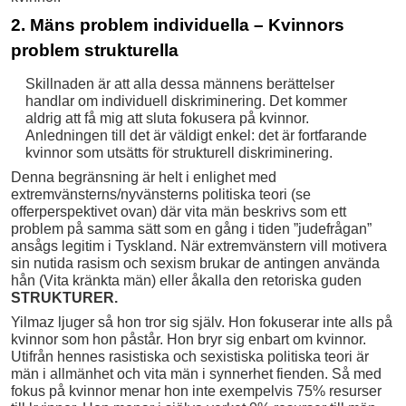
2. Mäns problem individuella – Kvinnors
problem strukturella
Skillnaden är att alla dessa männens berättelser
handlar om individuell diskriminering. Det kommer
aldrig att få mig att sluta fokusera på kvinnor.
Anledningen till det är väldigt enkel: det är fortfarande
kvinnor som utsätts för strukturell diskriminering.
Denna begränsning är helt i enlighet med
extremvänsterns/nyvänsterns politiska teori (se
offerperspektivet ovan) där vita män beskrivs som ett
problem på samma sätt som en gång i tiden ”judefrågan”
ansågs legitim i Tyskland. När extremvänstern vill motivera
sin nutida rasism och sexism brukar de antingen använda
hån (Vita kränkta män) eller åkalla den retoriska guden
STRUKTURER.
Yilmaz ljuger så hon tror sig själv. Hon fokuserar inte alls på
kvinnor som hon påstår. Hon bryr sig enbart om kvinnor.
Utifrån hennes rasistiska och sexistiska politiska teori är
män i allmänhet och vita män i synnerhet fienden. Så med
fokus på kvinnor menar hon inte exempelvis 75% resurser