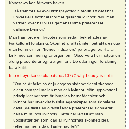
Kanazawa kan försvara boken.
”så framförs av evolutionspsykologin teorin att det finns
universiella skönhetsnormer gällande kvinnor, dvs. män
världen över har vissa gemensamma preferenser
gällande kvinnor.”
Man framförde en hypotes som sedan bekräftades av
tvärkulturell forskning. Skönhet är alltså inte i betraktares öga
utan kommer från ”honest indicators” på bra gener. Här är
länk med summering av argument. Observera hur motparten
aldrig presenterar egna argument. De utför ingen forskning,
bara kritik.
http://theyorker.co.uk/features/13772-why-beauty-is-not-in
”Om så är fallet så är ju dagens skönhetsideal skapade
av ett samspel mellan män och kvinnor. Män uppskattar i
princip kvinnor som är lämpliga barnafödeskor och
kvinnor har utvecklat fysiska egenskaper som signalerar
detta (de flesta av ovanstående preferenser signalerar
hälsa m.m. hos kvinnor). Detta har lett till att män
uppskattar det som idag är kvinnornas skönhetsideal
(eller männens då). Tänker jag fel?”