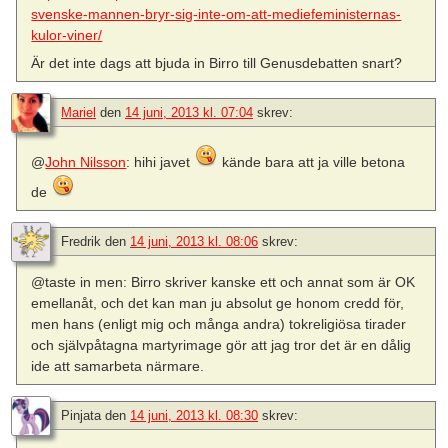
svenske-mannen-bryr-sig-inte-om-att-mediefeministernas-
kulor-viner/
Är det inte dags att bjuda in Birro till Genusdebatten snart?
Mariel
den
14 juni, 2013 kl. 07:04
skrev:
@
John Nilsson
: hihi javet
kände bara att ja ville betona
de
Fredrik
den
14 juni, 2013 kl. 08:06
skrev:
@taste in men: Birro skriver kanske ett och annat som är OK
emellanåt, och det kan man ju absolut ge honom credd för,
men hans (enligt mig och många andra) tokreligiösa tirader
och självpåtagna martyrimage gör att jag tror det är en dålig
ide att samarbeta närmare.
Pinjata
den
14 juni, 2013 kl. 08:30
skrev: