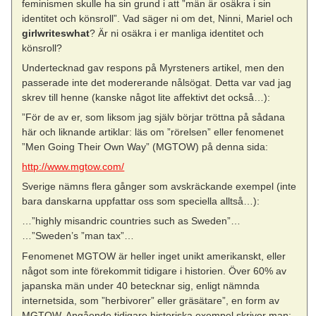
feminismen skulle ha sin grund i att ”män är osäkra i sin
identitet och könsroll”. Vad säger ni om det, Ninni, Mariel och
girlwriteswhat
? Är ni osäkra i er manliga identitet och
könsroll?
Undertecknad gav respons på Myrsteners artikel, men den
passerade inte det modererande nålsögat. Detta var vad jag
skrev till henne (kanske något lite affektivt det också…):
”För de av er, som liksom jag själv börjar tröttna på sådana
här och liknande artiklar: läs om ”rörelsen” eller fenomenet
”Men Going Their Own Way” (MGTOW) på denna sida:
http://www.mgtow.com/
Sverige nämns flera gånger som avskräckande exempel (inte
bara danskarna uppfattar oss som speciella alltså…):
…”highly misandric countries such as Sweden”…
…”Sweden’s ”man tax”…
Fenomenet MGTOW är heller inget unikt amerikanskt, eller
något som inte förekommit tidigare i historien. Över 60% av
japanska män under 40 betecknar sig, enligt nämnda
internetsida, som ”herbivorer” eller gräsätare”, en form av
MGTOW. Angående tidigare historiska exempel skriver man: