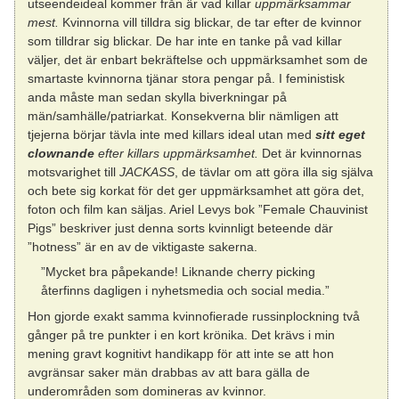
utseendeideal kommer från är vad killar
uppmärksammar
mest.
Kvinnorna vill tilldra sig blickar, de tar efter de kvinnor
som tilldrar sig blickar. De har inte en tanke på vad killar
väljer, det är enbart bekräftelse och uppmärksamhet som de
smartaste kvinnorna tjänar stora pengar på. I feministisk
anda måste man sedan skylla biverkningar på
män/samhälle/patriarkat. Konsekverna blir nämligen att
tjejerna börjar tävla inte med killars ideal utan med
sitt eget
clownande
efter killars uppmärksamhet.
Det är kvinnornas
motsvarighet till
JACKASS
, de tävlar om att göra illa sig själva
och bete sig korkat för det ger uppmärksamhet att göra det,
foton och film kan säljas. Ariel Levys bok ”Female Chauvinist
Pigs” beskriver just denna sorts kvinnligt beteende där
”hotness” är en av de viktigaste sakerna.
”Mycket bra påpekande! Liknande cherry picking
återfinns dagligen i nyhetsmedia och social media.”
Hon gjorde exakt samma kvinnofierade russinplockning två
gånger på tre punkter i en kort krönika. Det krävs i min
mening gravt kognitivt handikapp för att inte se att hon
avgränsar saker män drabbas av att bara gälla de
underområden som domineras av kvinnor.