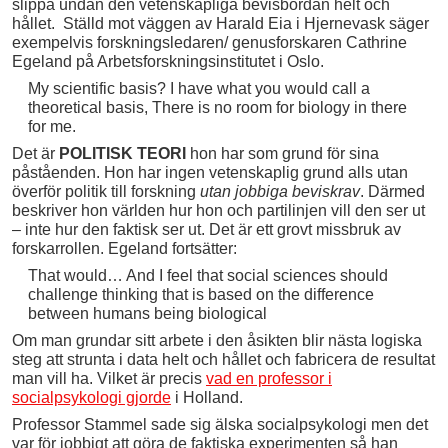
slippa undan den vetenskapliga bevisbördan helt och
hållet. Ställd mot väggen av Harald Eia i Hjernevask säger
exempelvis forskningsledaren/ genusforskaren Cathrine
Egeland på Arbetsforskningsinstitutet i Oslo.
My scientific basis? I have what you would call a
theoretical basis, There is no room for biology in there
for me.
Det är
POLITISK TEORI
hon har som grund för sina
påståenden. Hon har ingen vetenskaplig grund alls utan
överför politik till forskning
utan jobbiga beviskrav
. Därmed
beskriver hon världen hur hon och partilinjen vill den ser ut
– inte hur den faktisk ser ut. Det är ett grovt missbruk av
forskarrollen. Egeland fortsätter:
That would… And I feel that social sciences should
challenge thinking that is based on the difference
between humans being biological
Om man grundar sitt arbete i den åsikten blir nästa logiska
steg att strunta i data helt och hållet och fabricera de resultat
man vill ha. Vilket är precis
vad en professor i
socialpsykologi gjorde
i Holland.
Professor Stammel sade sig älska socialpsykologi men det
var för jobbigt att göra de faktiska experimenten så han