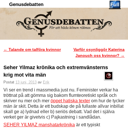
Genusdebatten
Hoppa till huvudinnehåll
Hoppa till sekundärt innehåll
←
Talande om talföra kvinnor
Varför osynliggör Katerina
Inläggsnavigering
Janouch oss kvinnor?
→
Seher Yilmaz krönika och extremvänsterns
krig mot vita män
Postat
13 juni, 2013
av
Erik
Vi ser en trend i massmedia just nu. Feminister verkar ha
tröttnat på att gömma sig bakom flumteoretiskt språk och
skriver nu mer och mer
öppet hatiska texter
om hur de tycker
män är skit. Detta är ett budskap de på fullaste allvar inbillat
skall ge a) lydnad eller b) seriös debatt. Vad det i själva
verket ger är givetvis c) Pajkastning i sandlådan.
SEHER YILMAZ manshatarkrönika
är ett typiskt