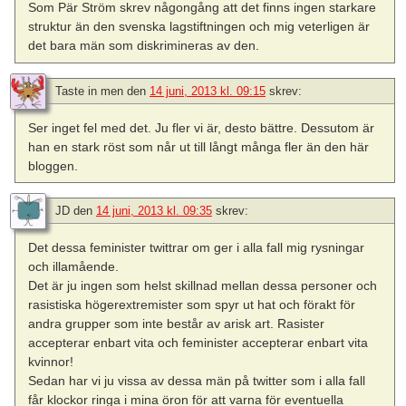
Som Pär Ström skrev någongång att det finns ingen starkare
struktur än den svenska lagstiftningen och mig veterligen är
det bara män som diskrimineras av den.
Taste in men
den
14 juni, 2013 kl. 09:15
skrev:
Ser inget fel med det. Ju fler vi är, desto bättre. Dessutom är
han en stark röst som når ut till långt många fler än den här
bloggen.
JD
den
14 juni, 2013 kl. 09:35
skrev:
Det dessa feminister twittrar om ger i alla fall mig rysningar
och illamående.
Det är ju ingen som helst skillnad mellan dessa personer och
rasistiska högerextremister som spyr ut hat och förakt för
andra grupper som inte består av arisk art. Rasister
accepterar enbart vita och feminister accepterar enbart vita
kvinnor!
Sedan har vi ju vissa av dessa män på twitter som i alla fall
får klockor ringa i mina öron för att varna för eventuella