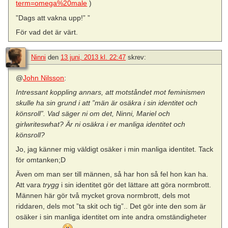
term=omega%20male
)
”Dags att vakna upp!” ”
För vad det är värt.
Ninni
den
13 juni, 2013 kl. 22:47
skrev:
@
John Nilsson
:
Intressant koppling annars, att motståndet mot feminismen
skulle ha sin grund i att ”män är osäkra i sin identitet och
könsroll”. Vad säger ni om det, Ninni, Mariel och
girlwriteswhat? Är ni osäkra i er manliga identitet och
könsroll?
Jo, jag känner mig väldigt osäker i min manliga identitet. Tack
för omtanken;D
Även om man ser till männen, så har hon så fel hon kan ha.
Att vara
trygg
i sin identitet gör det lättare att göra normbrott.
Männen här gör två mycket grova normbrott, dels mot
riddaren, dels mot ”ta skit och tig”.. Det gör inte den som är
osäker i sin manliga identitet om inte andra omständigheter