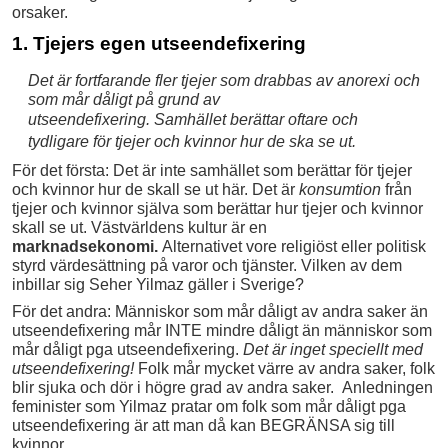
orsaker.
1. Tjejers egen utseendefixering
Det är fortfarande fler tjejer som drabbas av anorexi och
som mår dåligt på grund av
utseendefixering.
Samhället berättar oftare och
tydligare för tjejer och kvinnor hur de ska se ut.
För det första: Det är inte samhället som berättar för tjejer
och kvinnor hur de skall se ut här. Det är
konsumtion
från
tjejer och kvinnor själva som berättar hur tjejer och kvinnor
skall se ut. Västvärldens kultur är en
marknadsekonomi.
Alternativet vore religiöst eller politisk
styrd värdesättning på varor och tjänster. Vilken av dem
inbillar sig Seher Yilmaz gäller i Sverige?
För det andra: Människor som mår dåligt av andra saker än
utseendefixering mår INTE mindre dåligt än människor som
mår dåligt pga utseendefixering.
Det är inget speciellt med
utseendefixering!
Folk mår mycket värre av andra saker, folk
blir sjuka och dör i högre grad av andra saker. Anledningen
feminister som Yilmaz pratar om folk som mår dåligt pga
utseendefixering är att man då kan BEGRÄNSA sig till
kvinnor.