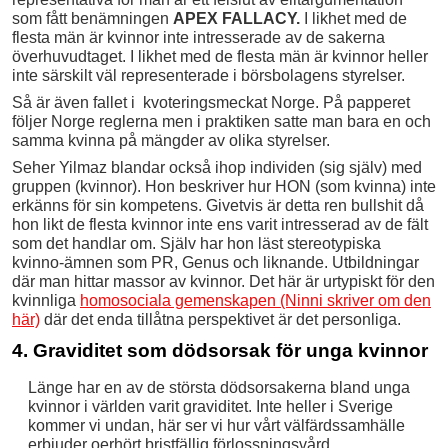
som fått benämningen
APEX FALLACY.
I likhet med de
flesta män är kvinnor inte intresserade av de sakerna
överhuvudtaget. I likhet med de flesta män är kvinnor heller
inte särskilt väl representerade i börsbolagens styrelser.
Så är även fallet i kvoteringsmeckat Norge. På papperet
följer Norge reglerna men i praktiken satte man bara en och
samma kvinna på mängder av olika styrelser.
Seher Yilmaz blandar också ihop individen (sig själv) med
gruppen (kvinnor). Hon beskriver hur HON (som kvinna) inte
erkänns för sin kompetens. Givetvis är detta ren bullshit då
hon likt de flesta kvinnor inte ens varit intresserad av de fält
som det handlar om. Själv har hon läst stereotypiska
kvinno-ämnen som PR, Genus och liknande. Utbildningar
där man hittar massor av kvinnor. Det här är urtypiskt för den
kvinnliga
homosociala gemenskapen (Ninni skriver om den
här)
där det enda tillåtna perspektivet är det personliga.
4. Graviditet som dödsorsak för unga kvinnor
Länge har en av de största dödsorsakerna bland unga
kvinnor i världen varit graviditet. Inte heller i Sverige
kommer vi undan, här ser vi hur vårt välfärdssamhälle
erbjuder oerhört bristfällig förlossningsvård.