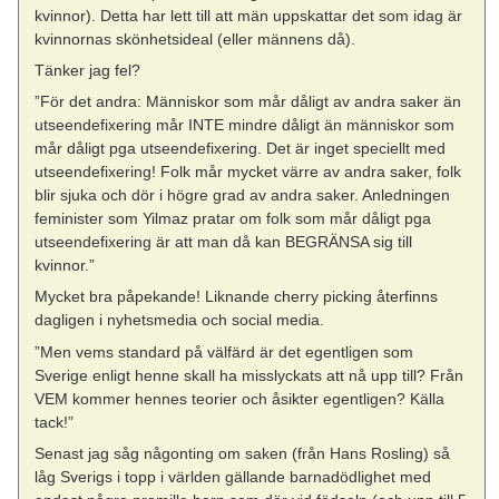
kvinnor). Detta har lett till att män uppskattar det som idag är
kvinnornas skönhetsideal (eller männens då).
Tänker jag fel?
”För det andra: Människor som mår dåligt av andra saker än
utseendefixering mår INTE mindre dåligt än människor som
mår dåligt pga utseendefixering. Det är inget speciellt med
utseendefixering! Folk mår mycket värre av andra saker, folk
blir sjuka och dör i högre grad av andra saker. Anledningen
feminister som Yilmaz pratar om folk som mår dåligt pga
utseendefixering är att man då kan BEGRÄNSA sig till
kvinnor.”
Mycket bra påpekande! Liknande cherry picking återfinns
dagligen i nyhetsmedia och social media.
”Men vems standard på välfärd är det egentligen som
Sverige enligt henne skall ha misslyckats att nå upp till? Från
VEM kommer hennes teorier och åsikter egentligen? Källa
tack!”
Senast jag såg någonting om saken (från Hans Rosling) så
låg Sverigs i topp i världen gällande barnadödlighet med