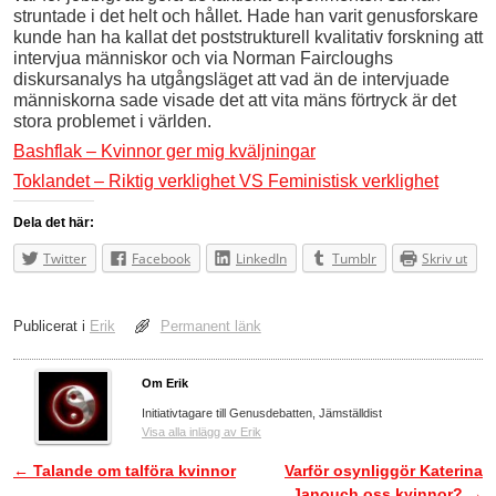
struntade i det helt och hållet. Hade han varit genusforskare
kunde han ha kallat det poststrukturell kvalitativ forskning att
intervjua människor och via Norman Faircloughs
diskursanalys ha utgångsläget att vad än de intervjuade
människorna sade visade det att vita mäns förtryck är det
stora problemet i världen.
Bashflak – Kvinnor ger mig kväljningar
Toklandet – Riktig verklighet VS Feministisk verklighet
Dela det här:
Twitter
Facebook
LinkedIn
Tumblr
Skriv ut
Publicerat i
Erik
Permanent länk
Om Erik
Initiativtagare till Genusdebatten, Jämställdist
Visa alla inlägg av Erik
←
Talande om talföra kvinnor
Varför osynliggör Katerina
Inläggsnavigering
Janouch oss kvinnor?
→