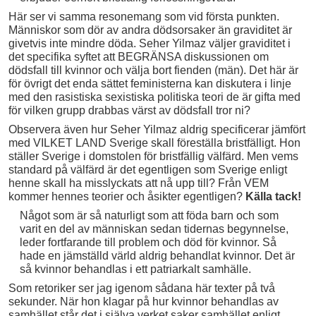
Här ser vi samma resonemang som vid första punkten.
Människor som dör av andra dödsorsaker än graviditet är
givetvis inte mindre döda. Seher Yilmaz väljer graviditet i
det specifika syftet att BEGRÄNSA diskussionen om
dödsfall till kvinnor och välja bort fienden (män). Det här är
för övrigt det enda sättet feministerna kan diskutera i linje
med den rasistiska sexistiska politiska teori de är gifta med
för vilken grupp drabbas värst av dödsfall tror ni?
Observera även hur Seher Yilmaz aldrig specificerar jämfört
med VILKET LAND Sverige skall föreställa bristfälligt. Hon
ställer Sverige i domstolen för bristfällig välfärd. Men vems
standard på välfärd är det egentligen som Sverige enligt
henne skall ha misslyckats att nå upp till? Från VEM
kommer hennes teorier och åsikter egentligen?
Källa tack!
Något som är så naturligt som att föda barn och som
varit en del av människan sedan tidernas begynnelse,
leder fortfarande till problem och död för kvinnor. Så
hade en jämställd värld aldrig behandlat kvinnor. Det är
så kvinnor behandlas i ett patriarkalt samhälle.
Som retoriker ser jag igenom sådana här texter på två
sekunder. När hon klagar på hur kvinnor behandlas av
samhället står det i själva verket saker samhället enligt