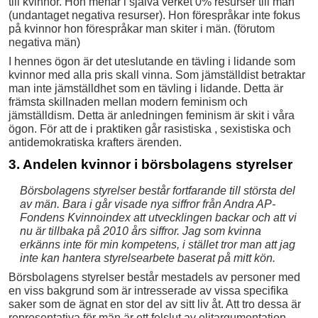
till kvinnor. Hon menar i själva verket 0% resurser till män
(undantaget negativa resurser). Hon förespråkar inte fokus
på kvinnor hon förespråkar man skiter i män. (förutom
negativa män)
I hennes ögon är det uteslutande en tävling i lidande som
kvinnor med alla pris skall vinna. Som jämställdist betraktar
man inte jämställdhet som en tävling i lidande. Detta är
främsta skillnaden mellan modern feminism och
jämställdism. Detta är anledningen feminism är skit i våra
ögon. För att de i praktiken går rasistiska , sexistiska och
antidemokratiska krafters ärenden.
3. Andelen kvinnor i börsbolagens styrelser
Börsbolagens styrelser består fortfarande till största del
av män. Bara i går visade nya siffror från Andra AP-
Fondens Kvinnoindex att utvecklingen backar och att vi
nu är tillbaka på 2010 års siffror. Jag som kvinna
erkänns inte för min kompetens, i stället tror man att jag
inte kan hantera styrelsearbete baserat på mitt kön.
Börsbolagens styrelser består mestadels av personer med
en viss bakgrund som är intresserade av vissa specifika
saker som de ägnat en stor del av sitt liv åt. Att tro dessa är
representativa för män är ett felslut av elitargumentation