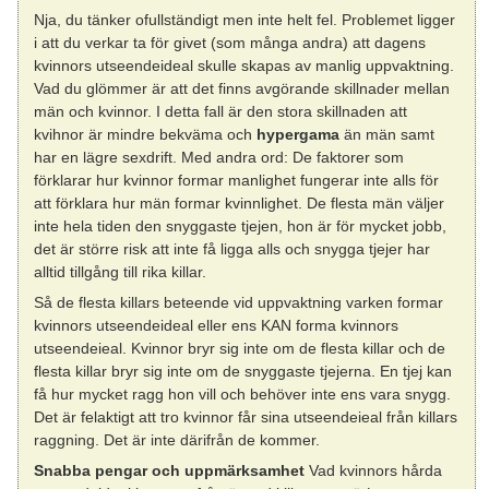
Nja, du tänker ofullständigt men inte helt fel. Problemet ligger
i att du verkar ta för givet (som många andra) att dagens
kvinnors utseendeideal skulle skapas av manlig uppvaktning.
Vad du glömmer är att det finns avgörande skillnader mellan
män och kvinnor. I detta fall är den stora skillnaden att
kvihnor är mindre bekväma och
hypergama
än män samt
har en lägre sexdrift. Med andra ord: De faktorer som
förklarar hur kvinnor formar manlighet fungerar inte alls för
att förklara hur män formar kvinnlighet. De flesta män väljer
inte hela tiden den snyggaste tjejen, hon är för mycket jobb,
det är större risk att inte få ligga alls och snygga tjejer har
alltid tillgång till rika killar.
Så de flesta killars beteende vid uppvaktning varken formar
kvinnors utseendeideal eller ens KAN forma kvinnors
utseendeieal. Kvinnor bryr sig inte om de flesta killar och de
flesta killar bryr sig inte om de snyggaste tjejerna. En tjej kan
få hur mycket ragg hon vill och behöver inte ens vara snygg.
Det är felaktigt att tro kvinnor får sina utseendeieal från killars
raggning. Det är inte därifrån de kommer.
Snabba pengar och uppmärksamhet
Vad kvinnors hårda