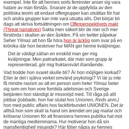
exempel. Inte för att hennes sorts feminster anser sig vara
hatare av män förstås. Snarare är de uppfyllda av den
politiska teorin att endast offergrupper kan utsättas för hat
och andra grupper kan inte vara utsatta alls. Det börjar bli
dags att skriva fortsättningen om
Offerperspektivets makt
(Threat narratives)
Sakta men säkert blir de mer och mer
förstörda i skallen av den åsikten. På sin twitter påpekar
Seher Yilmaz att hon får höra
hon är äcklig
som svar på en
krönika där hon beskriver hur MÄN ger henne kväljningar.
Det är väldigt sällan en enskild man ger mig
kväljningar. Men patriarkatet, där män som grupp är
representerad, gör mig fruktansvärt illamående.
Vad trodde hon svaret skulle bli? Är hon möjligen korkad?
Eller är det i själva verket omvänd psykologi? Vi lär ju inte
få mindre rasism av att en person som heter Yilmaz beter
sig som om hon vore forntida adelsman och Sverige
betjänten hon ständigt är missnöjd med. Till råga på allt
jobbar
(jobbade, hon har slutat hos Unionen, Reds anm.)
hon med public affairs hos fackförbundet UNIONEN. Det är
alltså hon som skall ta hand om ärendet om jag mailar och
kritiserar Unionen för att finansiera hennes publika hat mot
de manliga medlemmarna. Hur motiverar hon då sin
mansfientlighet/ misandri? Här följer några av hennes