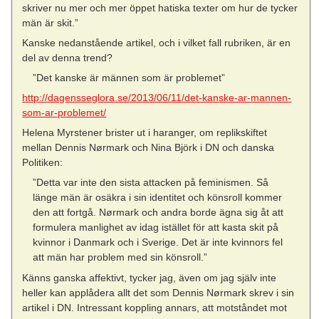
skriver nu mer och mer öppet hatiska texter om hur de tycker
män är skit.”
Kanske nedanstående artikel, och i vilket fall rubriken, är en
del av denna trend?
”Det kanske är männen som är problemet”
http://dagensseglora.se/2013/06/11/det-kanske-ar-mannen-
som-ar-problemet/
Helena Myrstener brister ut i haranger, om replikskiftet
mellan Dennis Nørmark och Nina Björk i DN och danska
Politiken:
”Detta var inte den sista attacken på feminismen. Så
länge män är osäkra i sin identitet och könsroll kommer
den att fortgå. Nørmark och andra borde ägna sig åt att
formulera manlighet av idag istället för att kasta skit på
kvinnor i Danmark och i Sverige. Det är inte kvinnors fel
att män har problem med sin könsroll.”
Känns ganska affektivt, tycker jag, även om jag själv inte
heller kan applådera allt det som Dennis Nørmark skrev i sin
artikel i DN. Intressant koppling annars, att motståndet mot