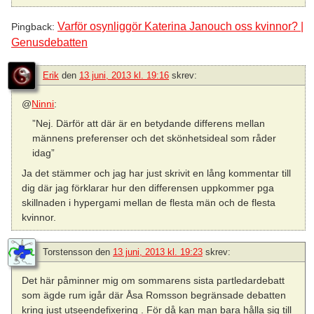
Varför osynliggör Katerina Janouch oss kvinnor? |
Pingback:
Genusdebatten
Erik
den
13 juni, 2013 kl. 19:16
skrev:
@
Ninni
:
”Nej. Därför att där är en betydande differens mellan
männens preferenser och det skönhetsideal som råder
idag”
Ja det stämmer och jag har just skrivit en lång kommentar till
dig där jag förklarar hur den differensen uppkommer pga
skillnaden i hypergami mellan de flesta män och de flesta
kvinnor.
Torstensson
den
13 juni, 2013 kl. 19:23
skrev:
Det här påminner mig om sommarens sista partledardebatt
som ägde rum igår där Åsa Romsson begränsade debatten
kring just utseendefixering . För då kan man bara hålla sig till