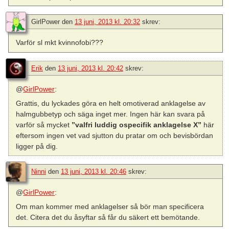
GirlPower
den
13 juni, 2013 kl. 20:32
skrev:
Varför sl mkt kvinnofobi???
Erik
den
13 juni, 2013 kl. 20:42
skrev:
@
GirlPower
:
Grattis, du lyckades göra en helt omotiverad anklagelse av
halmgubbetyp och säga inget mer. Ingen här kan svara på
varför så mycket
”valfri luddig ospecifik anklagelse X”
här
eftersom ingen vet vad sjutton du pratar om och bevisbördan
ligger på dig.
Ninni
den
13 juni, 2013 kl. 20:46
skrev:
@
GirlPower
:
Om man kommer med anklagelser så bör man specificera
det. Citera det du åsyftar så får du säkert ett bemötande.