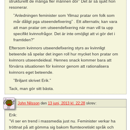
strukturellt de många fler männen dör” Det är så sjukt hon
resonerar.
”Anledningen feminister som Yilmaz pratar om folk som
mår dåligt pga utseendefixering” . Ett alternativ, kan vara
att man pratar om utseendefixering när man vill ta upp
specifikt kvinnofrågor. Det är inte omöjligt att vi gör det i
framtiden?”
Eftersom kvinnors utseendefixering styrs av kvinnligt
beteende så spelar det ingen roll hur mycket hon pratar om
kvinnors utseendeideal. Hennes snack kommer bara att
förvärra situationen för kvinnor genom att rationalisera
kvinnors eget beteende.
”Briljant skrivet Erik.”
Tack, man gör sitt bästa.
John Nilsson
den
13 juni, 2013 kl. 22:28
skrev:
Erik:
”Vi ser en trend i massmedia just nu. Feminister verkar ha
tröttnat på att gömma sig bakom flumteoretiskt språk och