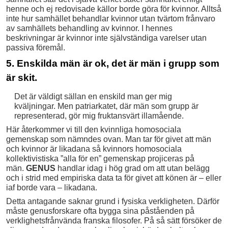
henne och ej redovisade källor borde göra för kvinnor. Alltså
inte hur samhället behandlar kvinnor utan tvärtom frånvaro
av samhällets behandling av kvinnor. I hennes
beskrivningar är kvinnor inte självständiga varelser utan
passiva föremål.
5. Enskilda män är ok, det är män i grupp som
är skit.
Det är väldigt sällan en enskild man ger mig
kväljningar. Men patriarkatet, där män som grupp är
representerad, gör mig fruktansvärt illamående.
Här återkommer vi till den kvinnliga homosociala
gemenskap som nämndes ovan. Man tar för givet att män
och kvinnor är likadana så kvinnors homosociala
kollektivistiska ”alla för en” gemenskap projiceras på
män.
GENUS
handlar idag i hög grad om att utan belägg
och i strid med empiriska data ta för givet att könen är – eller
iaf borde vara – likadana.
Detta antagande saknar grund i fysiska verkligheten. Därför
måste genusforskare ofta bygga sina påståenden på
verklighetsfrånvända franska filosofer. På så sätt försöker de