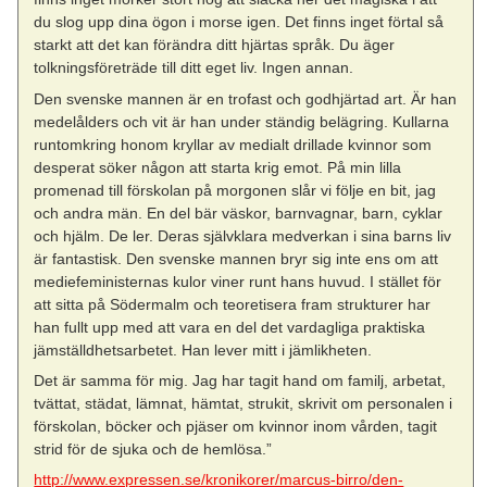
du slog upp dina ögon i morse igen. Det finns inget förtal så
starkt att det kan förändra ditt hjärtas språk. Du äger
tolkningsföreträde till ditt eget liv. Ingen annan.
Den svenske mannen är en trofast och godhjärtad art. Är han
medelålders och vit är han under ständig belägring. Kullarna
runtomkring honom kryllar av medialt drillade kvinnor som
desperat söker någon att starta krig emot. På min lilla
promenad till förskolan på morgonen slår vi följe en bit, jag
och andra män. En del bär väskor, barnvagnar, barn, cyklar
och hjälm. De ler. Deras självklara medverkan i sina barns liv
är fantastisk. Den svenske mannen bryr sig inte ens om att
mediefeministernas kulor viner runt hans huvud. I stället för
att sitta på Södermalm och teoretisera fram strukturer har
han fullt upp med att vara en del det vardagliga praktiska
jämställdhetsarbetet. Han lever mitt i jämlikheten.
Det är samma för mig. Jag har tagit hand om familj, arbetat,
tvättat, städat, lämnat, hämtat, strukit, skrivit om personalen i
förskolan, böcker och pjäser om kvinnor inom vården, tagit
strid för de sjuka och de hemlösa.”
http://www.expressen.se/kronikorer/marcus-birro/den-