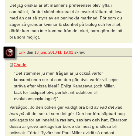
Det jag önskar är att männens preferenser blev lyfta i
samhället, för det skönhetsidealet är mycket lättare att leva
med än det så styrs av en peningkåt marknad. För som du
säger så grundar kvinnor & skönhet på biolog och fertilitet,
därför kan man inte komma från det oket, bara göra det så
bra som möjligt.
Erik
den
13 juni, 2013 kl. 19:01
skrev:
@
Chade
:
”Det stämmer ju men frågan är ju också varför
konsumtionen ser ut som den gör, dvs. varför vill tjejer
sträva efter vissa ideal? Enligt Kanasawa (och Miller,
tack för lästipset btw, perfekt introduktion till
evolutionspsykologin!)”
Varsågod. Jo den boken ger väldigt bra bild av
vad det kan
bero på
att det ser ut som det gör. Den har förutsägbart nog
anklagats för att innehålla
rasism, sexism och hat.
Eftersom
dessa är grova anklagelser borde de mest grundlösa bli
polissak: Förtal. Tyvärr har Paul Miller avlidit så endast