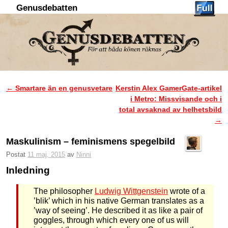
Genusdebatten
Hoppa till huvudinnehåll
Hoppa till sekundärt innehåll
←
Smartare än en genusvetare
Kerstin Alex GamerGate-artikel
Inläggsnavigering
i Metro: Missvisande och i
total avsaknad av helhetsbild
→
Maskulinism – feminismens spegelbild
Postat
11 maj, 2015
av
Ninni
Inledning
The philosopher
Ludwig Wittgenstein
wrote of a
’blik’ which in his native German translates as a
’way of seeing’. He described it as like a pair of
goggles, through which every one of us will