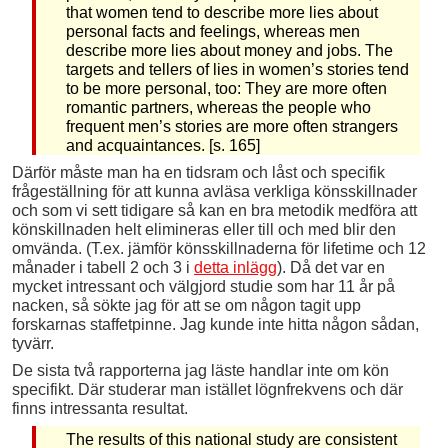
that women tend to describe more lies about
personal facts and feelings, whereas men
describe more lies about money and jobs. The
targets and tellers of lies in women’s stories tend
to be more personal, too: They are more often
romantic partners, whereas the people who
frequent men’s stories are more often strangers
and acquaintances. [s. 165]
Därför måste man ha en tidsram och låst och specifik
frågeställning för att kunna avläsa verkliga könsskillnader
och som vi sett tidigare så kan en bra metodik medföra att
könskillnaden helt elimineras eller till och med blir den
omvända. (T.ex. jämför könsskillnaderna för lifetime och 12
månader i tabell 2 och 3 i
detta inlägg
). Då det var en
mycket intressant och välgjord studie som har 11 år på
nacken, så sökte jag för att se om någon tagit upp
forskarnas staffetpinne. Jag kunde inte hitta någon sådan,
tyvärr.
De sista två rapporterna jag läste handlar inte om kön
specifikt. Där studerar man istället lögnfrekvens och där
finns intressanta resultat.
The results of this national study are consistent