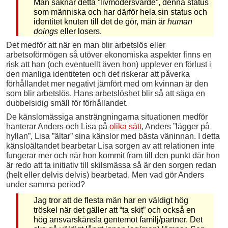
Män saknar detta ”livmodersvärde”, denna status
som människa och har därför hela sin status och
identitet knuten till det de gör, män är
human
doings
eller losers.
Det medför att när en man blir arbetslös eller
arbetsoförmögen så utöver ekonomiska aspekter finns en
risk att han (och eventuellt även hon) upplever en förlust i
den manliga identiteten och det riskerar att påverka
förhållandet mer negativt jämfört med om kvinnan är den
som blir arbetslös. Hans arbetslöshet blir så att säga en
dubbelsidig smäll för förhållandet.
De känslomässiga ansträngningarna situationen medför
hanterar Anders och Lisa på
olika sätt
, Anders ”lägger på
hyllan”, Lisa ”ältar” sina känslor med bästa väninnan. I detta
känsloältandet bearbetar Lisa sorgen av att relationen inte
fungerar mer och när hon kommit fram till den punkt där hon
är redo att ta initiativ till skilsmässa så är den sorgen redan
(helt eller delvis delvis) bearbetad. Men vad gör Anders
under samma period?
Jag tror att de flesta män har en väldigt hög
tröskel när det gäller att “ta skit” och också en
hög ansvarskänsla gentemot familj/partner. Det