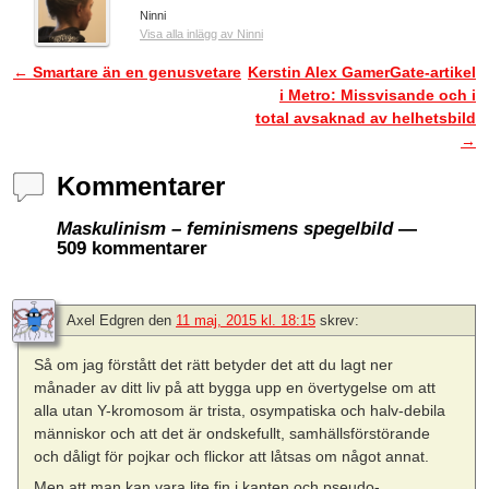
Ninni
Visa alla inlägg av Ninni
←
Smartare än en genusvetare
Kerstin Alex GamerGate-artikel
Inläggsnavigering
i Metro: Missvisande och i
total avsaknad av helhetsbild
→
Kommentarer
Maskulinism – feminismens spegelbild
—
509 kommentarer
Axel Edgren
den
11 maj, 2015 kl. 18:15
skrev:
Så om jag förstått det rätt betyder det att du lagt ner
månader av ditt liv på att bygga upp en övertygelse om att
alla utan Y-kromosom är trista, osympatiska och halv-debila
människor och att det är ondskefullt, samhällsförstörande
och dåligt för pojkar och flickor att låtsas om något annat.
Men att man kan vara lite fin i kanten och pseudo-