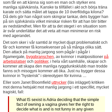
som får en att känna sig som en man och styrker ens
manliga självkänsla. Kanske ta tillfället i akt och börja träna
karate och sätta målet att tappa de 10 överflödiga kilona?
Då dels gör han något som skingrar tankar, dels bygger han
på sin självkänsla vilket minskar risken för att han blir bitter
av nedstämdhet. Men för att ta det steget i en situation som
är svår underlättar det att veta att man minimerar en risk
med agerandet.
Det som sker i vår samtid är mycket djupt problematiskt och
får och kommer få konsekvenser på så många olika sätt.
Den attack på manlig jargong som pågår i pågår i
#gamergate,
byggbranschen
, av kvinnor i maktpositioner
på
arbetsplatser
och
politiker
, i hela vårt samhälle, skapar och
kommer att skapa den manliga ryggdunksklubb man trodde
fanns och misogyni kommer att öka. Just nu bygger dessa
kvinnor in ”hysterisk” i stereotypen för kvinna …
Eller som Janet Bloomfield
uttrycker
(läs inlägget) kritiken
mot denna hetsjakt mot manlig jargong i ett specifikt, mycket
tragiskt, fall:
What IS sexist is Adria deciding that the simple
fact of owning a vagina gives her the right to
decide what is and is not funny in any given