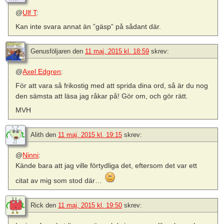
@
Ulf T
:
Kan inte svara annat än ”gäsp” på sådant där.
Genusföljaren
den
11 maj, 2015 kl. 18:59
skrev:
@
Axel Edgren
:
För att vara så frikostig med att sprida dina ord, så är du nog
den sämsta att läsa jag råkar på! Gör om, och gör rätt.
MVH
Alith
den
11 maj, 2015 kl. 19:15
skrev:
@
Ninni
:
Kände bara att jag ville förtydliga det, eftersom det var ett
citat av mig som stod där…
Rick
den
11 maj, 2015 kl. 19:50
skrev: