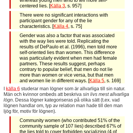
whereas young men tend to tell more self-
centered lies. [
Källa 3
, s. 957]
There were no significant interactions with
participant gender for any of the lie
characteristics. [
Källa 4
, s. 75]
Gender was also a factor that was associated
with the way lies were told. Replicating the
results of DePaulo et al. (1996), men told more
self-oriented lies than women. This difference
was particularly evident when men had female
partners. These results suggest, perhaps
contrary to popular belief, that men do not lie
more than women or vice versa, but that men
and women lie in different ways. [
Källa 5
, s. 169]
I
källa 6
studerar man lögner som är allvarliga till sin natur.
Män och kvinnor ombeds att beskriva
sin livs mest allvarliga
lögn
. Dessa lögner kategoriseras på olika sätt (t.ex. vad
lögnen handlar om, typ av relation man hade till den man
ljög för, motiv för lögnen).
Community women (who contributed 51% of the
community sample of 107 lies) described 67% of
the lies told to cover forbidden socializing (4 of