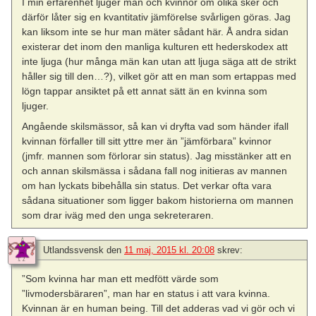
I min erfarenhet ljuger män och kvinnor om olika sker och
därför låter sig en kvantitativ jämförelse svårligen göras. Jag
kan liksom inte se hur man mäter sådant här. Å andra sidan
existerar det inom den manliga kulturen ett hederskodex att
inte ljuga (hur många män kan utan att ljuga säga att de strikt
håller sig till den…?), vilket gör att en man som ertappas med
lögn tappar ansiktet på ett annat sätt än en kvinna som
ljuger.
Angående skilsmässor, så kan vi dryfta vad som händer ifall
kvinnan förfaller till sitt yttre mer än ”jämförbara” kvinnor
(jmfr. mannen som förlorar sin status). Jag misstänker att en
och annan skilsmässa i sådana fall nog initieras av mannen
om han lyckats bibehålla sin status. Det verkar ofta vara
sådana situationer som ligger bakom historierna om mannen
som drar iväg med den unga sekreteraren.
Utlandssvensk
den
11 maj, 2015 kl. 20:08
skrev:
”Som kvinna har man ett medfött värde som
”livmodersbäraren”, man har en status i att vara kvinna.
Kvinnan är en human being. Till det adderas vad vi gör och vi