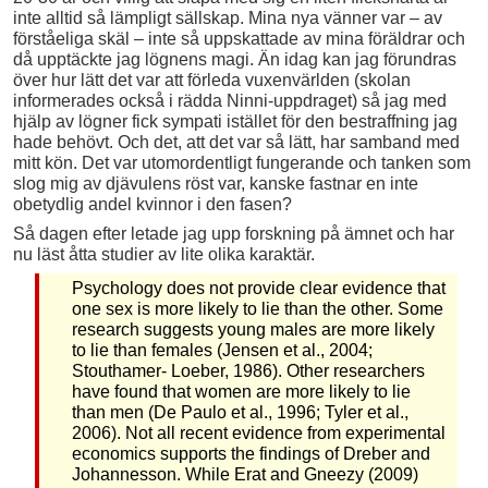
inte alltid så lämpligt sällskap. Mina nya vänner var – av
förståeliga skäl – inte så uppskattade av mina föräldrar och
då upptäckte jag lögnens magi. Än idag kan jag förundras
över hur lätt det var att förleda vuxenvärlden (skolan
informerades också i rädda Ninni-uppdraget) så jag med
hjälp av lögner fick sympati istället för den bestraffning jag
hade behövt. Och det, att det var så lätt, har samband med
mitt kön. Det var utomordentligt fungerande och tanken som
slog mig av djävulens röst var, kanske fastnar en inte
obetydlig andel kvinnor i den fasen?
Så dagen efter letade jag upp forskning på ämnet och har
nu läst åtta studier av lite olika karaktär.
Psychology does not provide clear evidence that
one sex is more likely to lie than the other. Some
research suggests young males are more likely
to lie than females (Jensen et al., 2004;
Stouthamer- Loeber, 1986). Other researchers
have found that women are more likely to lie
than men (De Paulo et al., 1996; Tyler et al.,
2006). Not all recent evidence from experimental
economics supports the findings of Dreber and
Johannesson. While Erat and Gneezy (2009)