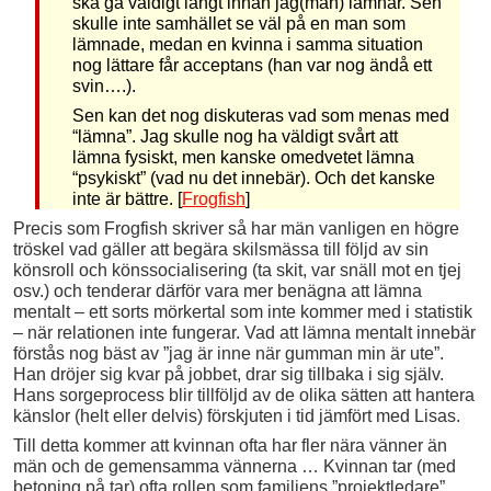
ska gå väldigt långt innan jag(man) lämnar. Sen
skulle inte samhället se väl på en man som
lämnade, medan en kvinna i samma situation
nog lättare får acceptans (han var nog ändå ett
svin….).
Sen kan det nog diskuteras vad som menas med
“lämna”. Jag skulle nog ha väldigt svårt att
lämna fysiskt, men kanske omedvetet lämna
“psykiskt” (vad nu det innebär). Och det kanske
inte är bättre. [
Frogfish
]
Precis som Frogfish skriver så har män vanligen en högre
tröskel vad gäller att begära skilsmässa till följd av sin
könsroll och könssocialisering (ta skit, var snäll mot en tjej
osv.) och tenderar därför vara mer benägna att lämna
mentalt – ett sorts mörkertal som inte kommer med i statistik
– när relationen inte fungerar. Vad att lämna mentalt innebär
förstås nog bäst av ”jag är inne när gumman min är ute”.
Han dröjer sig kvar på jobbet, drar sig tillbaka i sig själv.
Hans sorgeprocess blir tillföljd av de olika sätten att hantera
känslor (helt eller delvis) förskjuten i tid jämfört med Lisas.
Till detta kommer att kvinnan ofta har fler nära vänner än
män och de gemensamma vännerna … Kvinnan tar (med
betoning på tar) ofta rollen som familjens ”projektledare”.