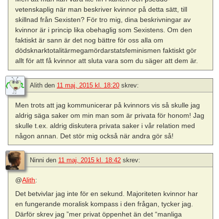
vetenskaplig när man beskriver kvinnor på detta sätt, till
skillnad från Sexisten? För tro mig, dina beskrivningar av
kvinnor är i princip lika obehaglig som Sexistens. Om den
faktiskt är sann är det nog bättre för oss alla om
dödsknarktotalitärmegamördarstatsfeminismen faktiskt gör
allt för att få kvinnor att sluta vara som du säger att dem är.
Alith
den
11 maj, 2015 kl. 18:20
skrev:
Men trots att jag kommunicerar på kvinnors vis så skulle jag
aldrig säga saker om min man som är privata för honom! Jag
skulle t.ex. aldrig diskutera privata saker i vår relation med
någon annan. Det stör mig också när andra gör så!
Ninni
den
11 maj, 2015 kl. 18:42
skrev:
@
Alith
:
Det betvivlar jag inte för en sekund. Majoriteten kvinnor har
en fungerande moralisk kompass i den frågan, tycker jag.
Därför skrev jag ”mer privat öppenhet än det “manliga