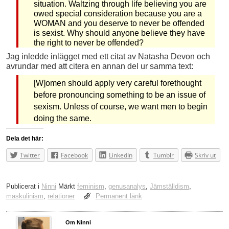
situation. Waltzing through life believing you are
owed special consideration because you are a
WOMAN and you deserve to never be offended
is sexist. Why should anyone believe they have
the right to never be offended?
Jag inledde inlägget med ett citat av Natasha Devon och
avrundar med att citera en annan del ur samma text:
[W]omen should apply very careful forethought
before pronouncing something to be an issue of
sexism. Unless of course, we want men to begin
doing the same.
Dela det här:
Twitter
Facebook
LinkedIn
Tumblr
Skriv ut
Publicerat i
Ninni
Märkt
feminism
,
genusanalys
,
Jämställdism
,
maskulinism
,
relationer
Permanent länk
Om Ninni