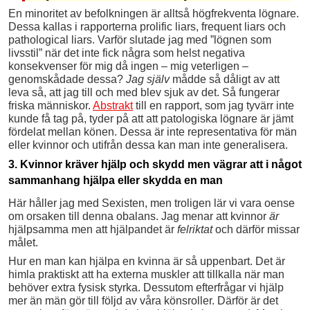
En minoritet av befolkningen är alltså högfrekventa lögnare.
Dessa kallas i rapporterna prolific liars, frequent liars och
pathological liars. Varför slutade jag med ”lögnen som
livsstil” när det inte fick några som helst negativa
konsekvenser för mig då ingen – mig veterligen –
genomskådade dessa?
Jag själv
mådde så dåligt av att
leva så, att jag till och med blev sjuk av det. Så fungerar
friska människor.
Abstrakt
till en rapport, som jag tyvärr inte
kunde få tag på, tyder på att att patologiska lögnare är jämt
fördelat mellan könen. Dessa är inte representativa för män
eller kvinnor och utifrån dessa kan man inte generalisera.
3. Kvinnor kräver hjälp och skydd men vägrar att i något
sammanhang hjälpa eller skydda en man
Här håller jag med Sexisten, men troligen lär vi vara oense
om orsaken till denna obalans. Jag menar att kvinnor
är
hjälpsamma men att hjälpandet är
felriktat
och därför missar
målet.
Hur en man kan hjälpa en kvinna är så uppenbart. Det är
himla praktiskt att ha externa muskler att tillkalla när man
behöver extra fysisk styrka. Dessutom efterfrågar vi hjälp
mer än män gör till följd av våra könsroller. Därför är det