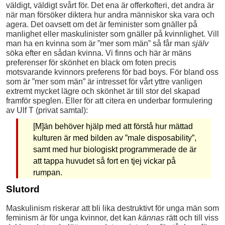
väldigt, väldigt svårt för. Det ena är offerkofteri, det andra är
när man försöker diktera hur andra människor ska vara och
agera. Det oavsett om det är feminister som gnäller på
manlighet eller maskulinister som gnäller på kvinnlighet. Vill
man ha en kvinna som är ”mer som män” så får man
själv
söka efter en sådan kvinna. Vi finns och här är mäns
preferenser för skönhet en black om foten precis
motsvarande kvinnors preferens för bad boys. För bland oss
som är ”mer som män” är intresset för vårt yttre vanligen
extremt mycket lägre och skönhet är till stor del skapad
framför speglen. Eller för att citera en underbar formulering
av Ulf T (privat samtal):
[M]än behöver hjälp med att förstå hur mättad
kulturen är med bilden av ”male disposability”,
samt med hur biologiskt programmerade de är
att tappa huvudet så fort en tjej vickar på
rumpan.
Slutord
Maskulinism riskerar att bli lika destruktivt för unga män som
feminism är för unga kvinnor, det kan
kännas
rätt och till viss