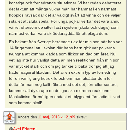
konstiga och förnedrande situationer. Vi har redan debatterat
det faktum att många vuxna män har hamnat i en närmast
hopplös rävsax där det är väldigt svårt att vinna och de väljer
i stället att sluta spela. För unga pojkar verkar det vara ännu
värre, eftersom de sitter fast i system (skola och dagis) som
närmast verkar vara skräddarsydda för att plåga dem.
En bekant från Sverige berättade t.ex för min son när han var
14 år gammal att i skolan där hans barn gick var pojkarna
tvungna att komma klädda som flickor en dag om året. Nu
vet jag inte hur vanligt detta är, men reaktionen från min son
var mycket stark och om jag tänker tillbaka tror jag att jag
hade reagerat likadant. Det är en extrem typ av förnedring
för en vanlig ung hetrokille och om man utsätter dem för
detta får man nog kallt räkna med det det, förr eller senare,
kommer att dyka upp en del ganska extrema reaktioner.
Maskulinism är möjligen endast ett blygsamt förstadie till vad
som komma skall!
Anders
den
11 maj, 2015 kl. 21:09
skrev:
@
Axel Edgren
: