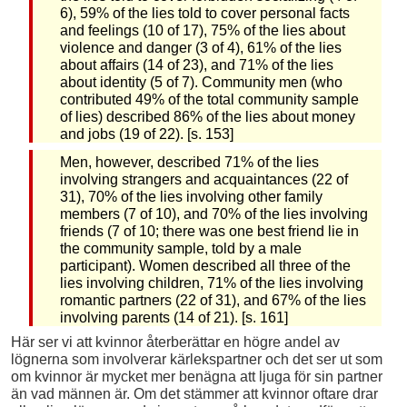
6), 59% of the lies told to cover personal facts
and feelings (10 of 17), 75% of the lies about
violence and danger (3 of 4), 61% of the lies
about affairs (14 of 23), and 71% of the lies
about identity (5 of 7). Community men (who
contributed 49% of the total community sample
of lies) described 86% of the lies about money
and jobs (19 of 22). [s. 153]
Men, however, described 71% of the lies
involving strangers and acquaintances (22 of
31), 70% of the lies involving other family
members (7 of 10), and 70% of the lies involving
friends (7 of 10; there was one best friend lie in
the community sample, told by a male
participant). Women described all three of the
lies involving children, 71% of the lies involving
romantic partners (22 of 31), and 67% of the lies
involving parents (14 of 21). [s. 161]
Här ser vi att kvinnor återberättar en högre andel av
lögnerna som involverar kärlekspartner och det ser ut som
om kvinnor är mycket mer benägna att ljuga för sin partner
än vad männen är. Om det stämmer att kvinnor oftare drar