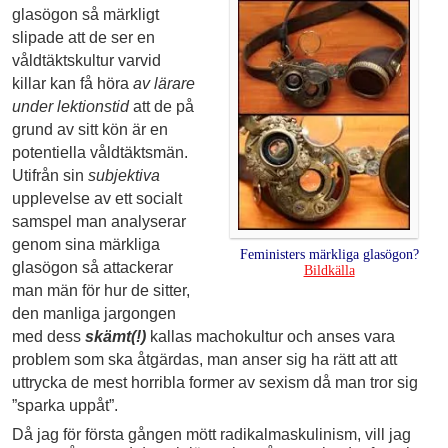
glasögon så märkligt
slipade att de ser en
våldtäktskultur varvid
killar kan få höra
av lärare
under lektionstid
att de på
grund av sitt kön är en
potentiella våldtäktsmän.
Utifrån sin
subjektiva
upplevelse av ett socialt
samspel man analyserar
genom sina märkliga
Feministers märkliga glasögon?
glasögon så attackerar
Bildkälla
man män för hur de sitter,
den manliga jargongen
med dess
skämt(!)
kallas machokultur och anses vara
problem som ska åtgärdas, man anser sig ha rätt att att
uttrycka de mest horribla former av sexism då man tror sig
”sparka uppåt”.
Då jag för första gången mött radikalmaskulinism, vill jag