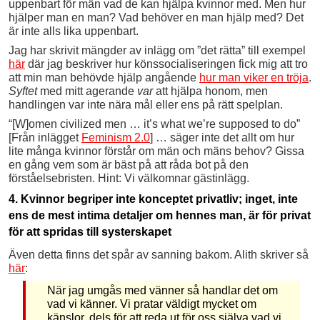
uppenbart för män vad de kan hjälpa kvinnor med. Men hur
hjälper man en man? Vad behöver en man hjälp med? Det
är inte alls lika uppenbart.
Jag har skrivit mängder av inlägg om ”det rätta” till exempel
här
där jag beskriver hur könssocialiseringen fick mig att tro
att min man behövde hjälp angående
hur man viker en tröja
.
Syftet
med mitt agerande
var
att hjälpa honom, men
handlingen var inte nära mål eller ens på rätt spelplan.
“[W]omen civilized men … it’s what we’re supposed to do”
[Från inlägget
Feminism 2.0
] … säger inte det allt om hur
lite många kvinnor förstår om män och mäns behov? Gissa
en gång vem som är bäst på att råda bot på den
förståelsebristen. Hint: Vi välkomnar gästinlägg.
4. Kvinnor begriper inte konceptet privatliv; inget, inte
ens de mest intima detaljer om hennes man, är för privat
för att spridas till systerskapet
Även detta finns det spår av sanning bakom. Alith skriver så
här
:
När jag umgås med vänner så handlar det om
vad vi känner. Vi pratar väldigt mycket om
känslor, dels för att reda ut för oss själva vad vi