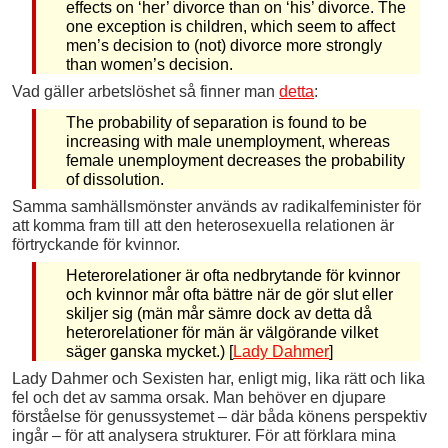
effects on ‘her’ divorce than on ‘his’ divorce. The
one exception is children, which seem to affect
men’s decision to (not) divorce more strongly
than women’s decision.
Vad gäller arbetslöshet så finner man
detta
:
The probability of separation is found to be
increasing with male unemployment, whereas
female unemployment decreases the probability
of dissolution.
Samma samhällsmönster används av radikalfeminister för
att komma fram till att den heterosexuella relationen är
förtryckande för kvinnor.
Heterorelationer är ofta nedbrytande för kvinnor
och kvinnor mår ofta bättre när de gör slut eller
skiljer sig (män mår sämre dock av detta då
heterorelationer för män är välgörande vilket
säger ganska mycket.) [
Lady Dahmer
]
Lady Dahmer och Sexisten har, enligt mig, lika rätt och lika
fel och det av samma orsak. Man behöver en djupare
förståelse för genussystemet – där båda könens perspektiv
ingår – för att analysera strukturer. För att förklara mina