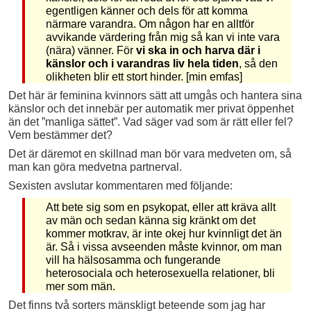
egentligen känner och dels för att komma
närmare varandra. Om någon har en alltför
avvikande värdering från mig så kan vi inte vara
(nära) vänner. För
vi ska in och harva där i
känslor och i varandras liv hela tiden
, så den
olikheten blir ett stort hinder. [min emfas]
Det här är feminina kvinnors sätt att umgås och hantera sina
känslor och det innebär per automatik mer privat öppenhet
än det ”manliga sättet”. Vad säger vad som är rätt eller fel?
Vem bestämmer det?
Det är däremot en skillnad man bör vara medveten om, så
man kan göra medvetna partnerval.
Sexisten avslutar kommentaren med följande:
Att bete sig som en psykopat, eller att kräva allt
av män och sedan känna sig kränkt om det
kommer motkrav, är inte okej hur kvinnligt det än
är. Så i vissa avseenden måste kvinnor, om man
vill ha hälsosamma och fungerande
heterosociala och heterosexuella relationer, bli
mer som män.
Det finns två sorters mänskligt beteende som jag har