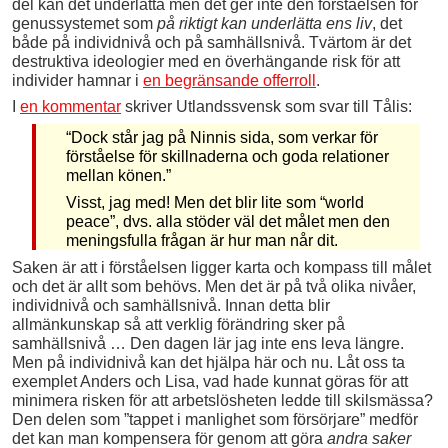
del kan det underlätta men det ger inte den förståelsen för
genussystemet som
på riktigt kan underlätta ens liv
, det
både på individnivå och på samhällsnivå. Tvärtom är det
destruktiva ideologier med en överhängande risk för att
individer hamnar i
en begränsande offerroll
.
I
en kommentar
skriver Utlandssvensk som svar till Tålis:
“Dock står jag på Ninnis sida, som verkar för
förståelse för skillnaderna och goda relationer
mellan könen.”
Visst, jag med! Men det blir lite som “world
peace”, dvs. alla stöder väl det målet men den
meningsfulla frågan är hur man når dit.
Saken är att i förståelsen ligger karta och kompass till målet
och det är allt som behövs. Men det är på två olika nivåer,
individnivå och samhällsnivå. Innan detta blir
allmänkunskap så att verklig förändring sker på
samhällsnivå … Den dagen lär jag inte ens leva längre.
Men på individnivå kan det hjälpa här och nu. Låt oss ta
exemplet Anders och Lisa, vad hade kunnat göras för att
minimera risken för att arbetslösheten ledde till skilsmässa?
Den delen som ”tappet i manlighet som försörjare” medför
det kan man kompensera för genom att göra
andra saker