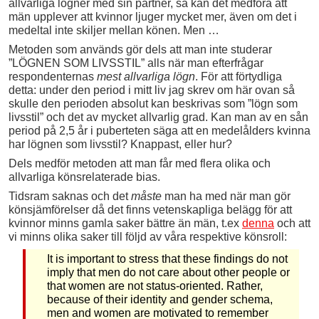
allvarliga lögner med sin partner, så kan det medföra att
män upplever att kvinnor ljuger mycket mer, även om det i
medeltal inte skiljer mellan könen. Men …
Metoden som används gör dels att man inte studerar
”LÖGNEN SOM LIVSSTIL” alls när man efterfrågar
respondenternas
mest allvarliga lögn
. För att förtydliga
detta: under den period i mitt liv jag skrev om här ovan så
skulle den perioden absolut kan beskrivas som ”lögn som
livsstil” och det av mycket allvarlig grad. Kan man av en sån
period på 2,5 år i puberteten säga att en medelålders kvinna
har lögnen som livsstil? Knappast, eller hur?
Dels medför metoden att man får med flera olika och
allvarliga könsrelaterade bias.
Tidsram saknas och det
måste
man ha med när man gör
könsjämförelser då det finns vetenskapliga belägg för att
kvinnor minns gamla saker bättre än män, t.ex
denna
och att
vi minns olika saker till följd av våra respektive könsroll:
It is important to stress that these findings do not
imply that men do not care about other people or
that women are not status-oriented. Rather,
because of their identity and gender schema,
men and women are motivated to remember