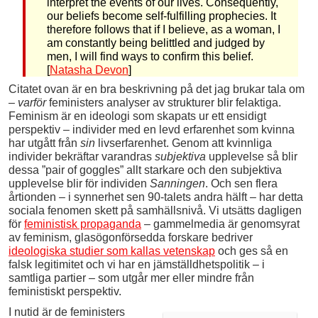
interpret the events of our lives. Consequently,
our beliefs become self-fulfilling prophecies. It
therefore follows that if I believe, as a woman, I
am constantly being belittled and judged by
men, I will find ways to confirm this belief.
[
Natasha Devon
]
Citatet ovan är en bra beskrivning på det jag brukar tala om
–
varför
feministers analyser av strukturer blir felaktiga.
Feminism är en ideologi som skapats ur ett ensidigt
perspektiv – individer med en levd erfarenhet som kvinna
har utgått från
sin
livserfarenhet. Genom att kvinnliga
individer bekräftar varandras
subjektiva
upplevelse så blir
dessa ”pair of goggles” allt starkare och den subjektiva
upplevelse blir för individen
Sanningen
. Och sen flera
årtionden – i synnerhet sen 90-talets andra hälft – har detta
sociala fenomen skett på samhällsnivå. Vi utsätts dagligen
för
feministisk propaganda
– gammelmedia är genomsyrat
av feminism, glasögonförsedda forskare bedriver
ideologiska studier som kallas vetenskap
och ges så en
falsk legitimitet och vi har en jämställdhetspolitik – i
samtliga partier – som utgår mer eller mindre från
feministiskt perspektiv.
I nutid är de feministers