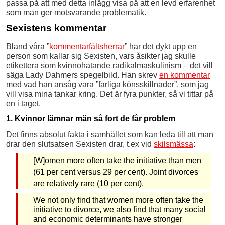
passa på att med detta inlägg visa på att en levd erfarenhet
som man ger motsvarande problematik.
Sexistens kommentar
Bland våra ”
kommentarfältsherrar
” har det dykt upp en
person som kallar sig Sexisten, vars åsikter jag skulle
etikettera som kvinnohatande radikalmaskulinism – det vill
säga Lady Dahmers spegelbild. Han skrev
en kommentar
med vad han ansåg vara ”farliga könsskillnader”, som jag
vill visa mina tankar kring. Det är fyra punkter, så vi tittar på
en i taget.
1. Kvinnor lämnar män så fort de får problem
Det finns absolut fakta i samhället som kan leda till att man
drar den slutsatsen Sexisten drar, t.ex vid
skilsmässa
:
[W]omen more often take the initiative than men
(61 per cent versus 29 per cent). Joint divorces
are relatively rare (10 per cent).
We not only find that women more often take the
initiative to divorce, we also find that many social
and economic determinants have stronger