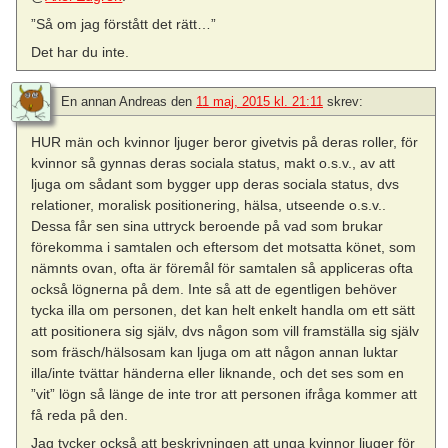
”Så om jag förstått det rätt…”
Det har du inte.
En annan Andreas
den
11 maj, 2015 kl. 21:11
skrev:
HUR män och kvinnor ljuger beror givetvis på deras roller, för
kvinnor så gynnas deras sociala status, makt o.s.v., av att
ljuga om sådant som bygger upp deras sociala status, dvs
relationer, moralisk positionering, hälsa, utseende o.s.v..
Dessa får sen sina uttryck beroende på vad som brukar
förekomma i samtalen och eftersom det motsatta könet, som
nämnts ovan, ofta är föremål för samtalen så appliceras ofta
också lögnerna på dem. Inte så att de egentligen behöver
tycka illa om personen, det kan helt enkelt handla om ett sätt
att positionera sig själv, dvs någon som vill framställa sig själv
som fräsch/hälsosam kan ljuga om att någon annan luktar
illa/inte tvättar händerna eller liknande, och det ses som en
”vit” lögn så länge de inte tror att personen ifråga kommer att
få reda på den.
Jag tycker också att beskrivningen att unga kvinnor ljuger för