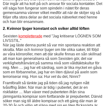
Där ingår att ha koll på och ansvar för sociala kontakter. Det
vill säga hon fungerar som spindeln i nätet för deras
gemensamma vänner vilket medför att när de skiljer sig så
följer ofta stora delar av det sociala nätverket med henne
och han blir ensammare.
2. Kvinnor ljuger konstant och sviker alltid löften
Sexisten
kompletterade
med ”Jag kritiserar LÖGNEN SOM
LIVSSTIL.”
När jag läste denna punkt så var min spontana reaktion att
skratta. Män och kvinnor ljuger om lite olika saker, till följd
av våra könsroller, men att där skulle finnas en sån skillnad
att man kan generalisera så som Sexisten gör, det var
verklighetsfrånvänt på samma nivå som våldtäktskultur för
mig. Men … jag har ett särdrag, som är lika mycket en gåva
som en förbannelse, jag har en liten djävul på axeln som
terroriserar mig. Hon sa: Hur
vet
du det, Ninni?
Framförallt så tänkte jag på tiden då jag nyligen nått
tvåsiffrig ålder. När man är tidig i pubertet, det är en
riskfaktor … Man växer med puberteten ifrån sina
jämngamla kompisar som fortfarande är prepubertet. Därvid
söker man sig till äldre kompisar och ett gäng där man är
20-30 år och villig att släpa med sig en liten flicksnärta är