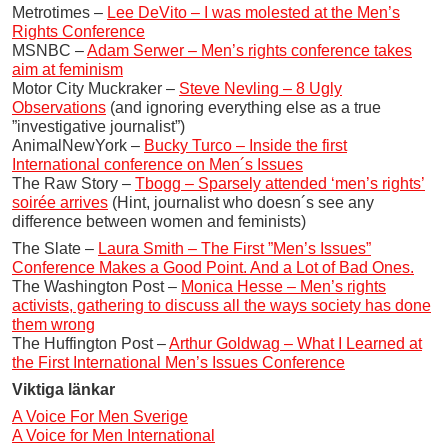
Metrotimes –
Lee DeVito – I was molested at the Men’s
Rights Conference
MSNBC –
Adam Serwer – Men’s rights conference takes
aim at feminism
Motor City Muckraker –
Steve Nevling – 8 Ugly
Observations
(and ignoring everything else as a true
”investigative journalist”)
AnimalNewYork –
Bucky Turco – Inside the first
International conference on Men´s Issues
The Raw Story –
Tbogg – Sparsely attended ‘men’s rights’
soirée arrives
(Hint, journalist who doesn´s see any
difference between women and feminists)
The Slate –
Laura Smith – The First ”Men’s Issues”
Conference Makes a Good Point. And a Lot of Bad Ones.
The Washington Post –
Monica Hesse – Men’s rights
activists, gathering to discuss all the ways society has done
them wrong
The Huffington Post –
Arthur Goldwag – What I Learned at
the First International Men’s Issues Conference
Viktiga länkar
A Voice For Men Sverige
A Voice for Men International