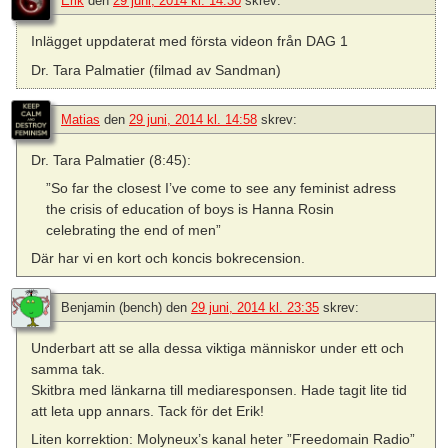
Erik
den
29 juni, 2014 kl. 14:30
skrev:
Inlägget uppdaterat med första videon från DAG 1
Dr. Tara Palmatier (filmad av Sandman)
Matias
den
29 juni, 2014 kl. 14:58
skrev:
Dr. Tara Palmatier (8:45):
”So far the closest I’ve come to see any feminist adress
the crisis of education of boys is Hanna Rosin
celebrating the end of men”
Där har vi en kort och koncis bokrecension.
Benjamin (bench)
den
29 juni, 2014 kl. 23:35
skrev:
Underbart att se alla dessa viktiga människor under ett och
samma tak.
Skitbra med länkarna till mediaresponsen. Hade tagit lite tid
att leta upp annars. Tack för det Erik!
Liten korrektion: Molyneux’s kanal heter ”Freedomain Radio”