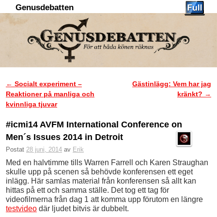
Genusdebatten
Hoppa till huvudinnehåll
Hoppa till sekundärt innehåll
←
Socialt experiment –
Gästinlägg: Vem har jag
Inläggsnavigering
Reaktioner på manliga och
kränkt?
→
kvinnliga tjuvar
#icmi14 AVFM International Conference on
Men´s Issues 2014 in Detroit
Postat
28 juni, 2014
av
Erik
Med en halvtimme tills Warren Farrell och Karen Straughan
skulle upp på scenen så behövde konferensen ett eget
inlägg. Här samlas material från konferensen så allt kan
hittas på ett och samma ställe. Det tog ett tag för
videofilmerna från dag 1 att komma upp förutom en längre
testvideo
där ljudet bitvis är dubbelt.