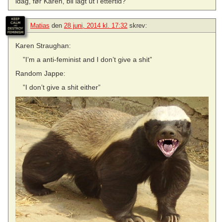
idag, før Karen, bli lagt ut i ettertid?
Matias
den
28 juni, 2014 kl. 17:32
skrev:
Karen Straughan:
”I’m a anti-feminist and I don’t give a shit”
Random Jappe:
”I don’t give a shit either”