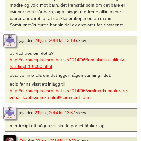
mødre og vold mot barn, det fremstår som om det bare er
kvinner som slår barn, og at singel-mødrene alltid alene
bærer ansvaret for at de ikke er ihop med en mann.
Samfunnet/kulturen har sin del av ansvaret for sistnevnte.
jaja
den
29 juni, 2014 kl. 13:19
skrev:
ot: vad tros om detta?
http://cornucopia.cornubot.se/2014/06/feministiskt-initiativ-
har-kopt-10-000.html
obs. vet inte alls om det ligger någon sanning i det.
edit: fanns visst ett inlägg till:
http://cornucopia.cornubot.se/2014/06/viralmarknadsforare-
vi-har-kopt-svenska.html#comment-form
jaja
den
29 juni, 2014 kl. 13:37
skrev:
mer troligt att någon vill skada partiet tänker jag.