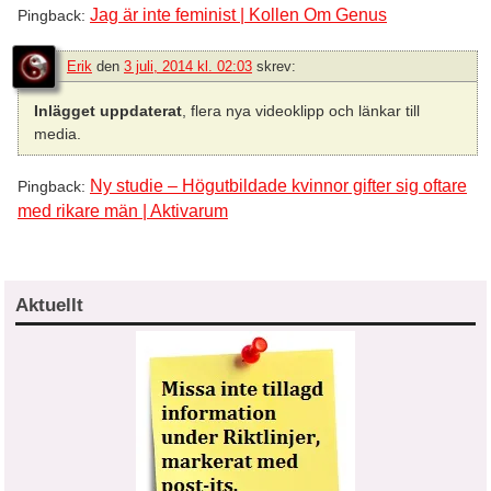
Jag är inte feminist | Kollen Om Genus
Pingback:
Erik
den
3 juli, 2014 kl. 02:03
skrev:
Inlägget uppdaterat
, flera nya videoklipp och länkar till
media.
Ny studie – Högutbildade kvinnor gifter sig oftare
Pingback:
med rikare män | Aktivarum
Aktuellt