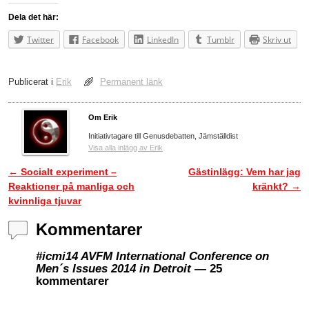
Dela det här:
Twitter
Facebook
LinkedIn
Tumblr
Skriv ut
Publicerat i
Erik
Permanent länk
Om Erik
Initiativtagare till Genusdebatten, Jämställdist
Visa alla inlägg av Erik
←
Socialt experiment –
Gästinlägg: Vem har jag
Inläggsnavigering
Reaktioner på manliga och
kränkt?
→
kvinnliga tjuvar
Kommentarer
#icmi14 AVFM International Conference on
Men´s Issues 2014 in Detroit
— 25
kommentarer