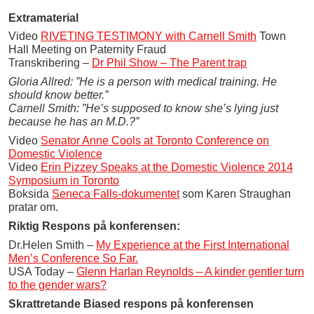
Extramaterial
Video
RIVETING TESTIMONY with Carnell Smith
Town
Hall Meeting on Paternity Fraud
Transkribering –
Dr Phil Show – The Parent trap
Gloria Allred: ”He is a person with medical training. He
should know better.”
Carnell Smith: ”He’s supposed to know she’s lying just
because he has an M.D.?”
Video
Senator Anne Cools at Toronto Conference on
Domestic Violence
Video
Erin Pizzey Speaks at the Domestic Violence 2014
Symposium in Toronto
Boksida
Seneca Falls-dokumentet
som Karen Straughan
pratar om.
Riktig Respons på konferensen:
Dr.Helen Smith –
My Experience at the First International
Men’s Conference So Far.
USA Today –
Glenn Harlan Reynolds – A kinder gentler turn
to the gender wars?
Skrattretande Biased respons på konferensen