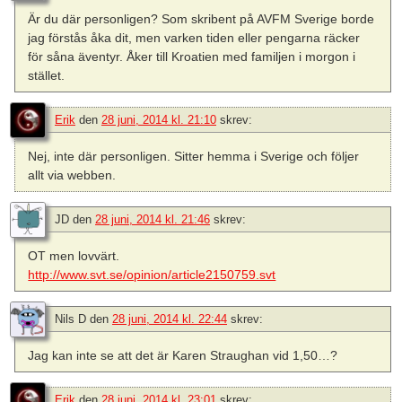
Är du där personligen? Som skribent på AVFM Sverige borde
jag förstås åka dit, men varken tiden eller pengarna räcker
för såna äventyr. Åker till Kroatien med familjen i morgon i
stället.
Erik
den
28 juni, 2014 kl. 21:10
skrev:
Nej, inte där personligen. Sitter hemma i Sverige och följer
allt via webben.
JD
den
28 juni, 2014 kl. 21:46
skrev:
OT men lovvärt.
http://www.svt.se/opinion/article2150759.svt
Nils D
den
28 juni, 2014 kl. 22:44
skrev:
Jag kan inte se att det är Karen Straughan vid 1,50…?
Erik
den
28 juni, 2014 kl. 23:01
skrev: