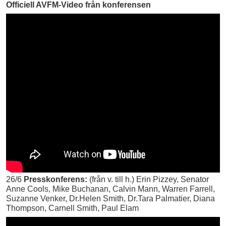
Officiell AVFM-Video från konferensen
26/6
Presskonferens:
(från v. till h.) Erin Pizzey, Senator
Anne Cools, Mike Buchanan, Calvin Mann, Warren Farrell,
Suzanne Venker, Dr.Helen Smith, Dr.Tara Palmatier, Diana
Thompson, Carnell Smith, Paul Elam