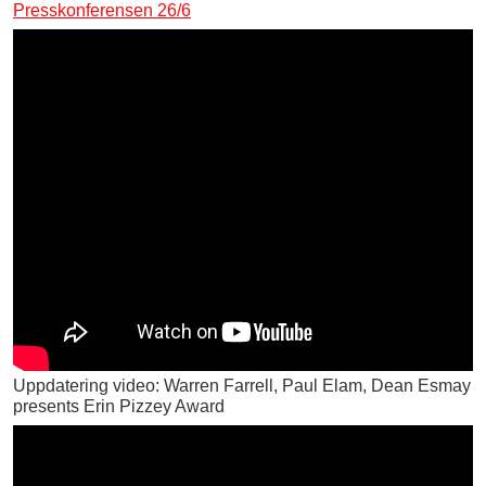
Presskonferensen 26/6
Uppdatering video: Warren Farrell, Paul Elam, Dean Esmay
presents Erin Pizzey Award