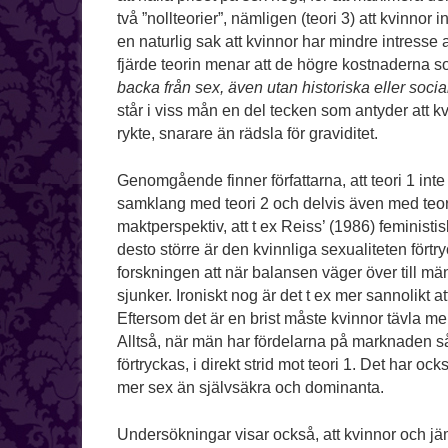
två ”nollteorier”, nämligen (teori 3) att kvinno
en naturlig sak att kvinnor har mindre intresse
fjärde teorin menar att de högre kostnaderna s
backa från sex, även utan historiska eller socia
står i viss mån en del tecken som antyder att kvi
rykte, snarare än rädsla för graviditet.
Genomgående finner författarna, att teori 1 inte 
samklang med teori 2 och delvis även med teori
maktperspektiv, att t ex Reiss’ (1986) feministis
desto större är den kvinnliga sexualiteten förtr
forskningen att när balansen väger över till män
sjunker. Ironiskt nog är det t ex mer sannolikt at
Eftersom det är en brist måste kvinnor tävla m
Alltså, när män har fördelarna på marknaden så 
förtryckas, i direkt strid mot teori 1. Det har o
mer sex än självsäkra och dominanta.
Undersökningar visar också, att kvinnor och jämn