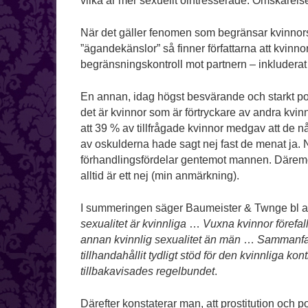
vilka är mer sexuellt ointresserade. Omskärelse är
När det gäller fenomen som begränsar kvinnors m
”ägandekänslor” så finner författarna att kvinn
begränsningskontroll mot partnern – inkluderat
En annan, idag högst besvärande och starkt polit
det är kvinnor som är förtryckare av andra kvinn
att 39 % av tillfrågade kvinnor medgav att de 
av oskulderna hade sagt nej fast de menat ja. Nå
förhandlingsfördelar gentemot mannen. Däremot
alltid är ett nej (min anmärkning).
I summeringen säger Baumeister & Twnge bl a 
sexualitet är kvinnliga
…
Vuxna kvinnor förefal
annan kvinnlig sexualitet än män
…
Sammanfat
tillhandahållit tydligt stöd för den kvinnliga kon
tillbakavisades regelbundet
.
Därefter konstaterar man, att prostitution och po