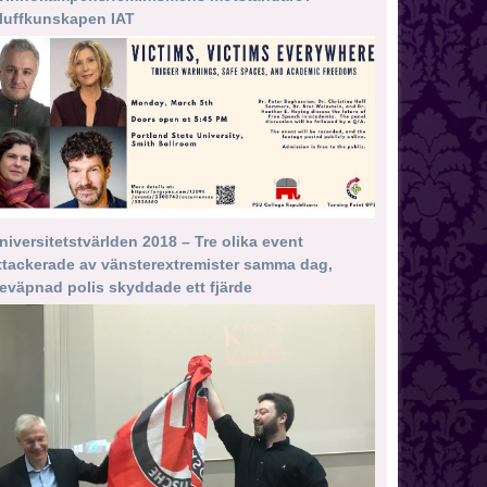
luffkunskapen IAT
niversitetstvärlden 2018 – Tre olika event
ttackerade av vänsterextremister samma dag,
eväpnad polis skyddade ett fjärde