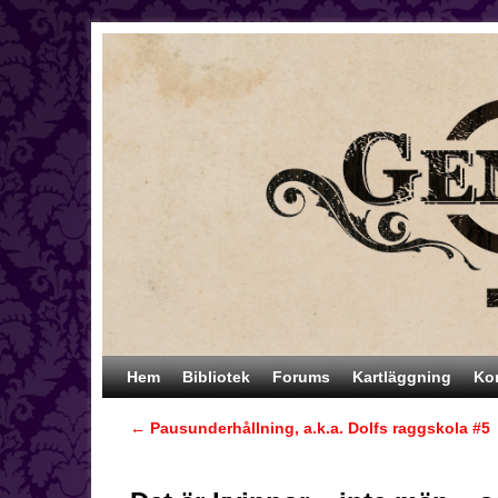
Hoppa till huvudinnehåll
Hoppa till sekundärt innehåll
Hem
Bibliotek
Forums
Kartläggning
Ko
←
Pausunderhållning, a.k.a. Dolfs raggskola #5
Inläggsnavigering