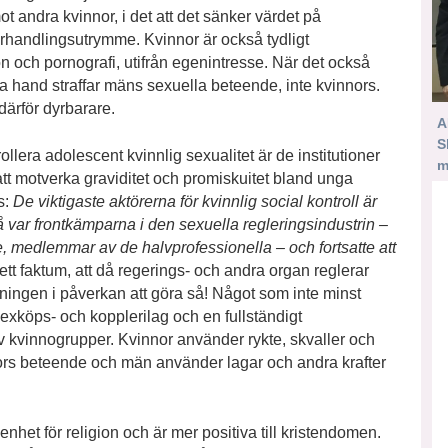
 mot andra kvinnor, i det att det sänker värdet på
rhandlingsutrymme. Kvinnor är också tydligt
n och pornografi, utifrån egenintresse. När det också
rsta hand straffar mäns sexuella beteende, inte kvinnors.
 därför dyrbarare.
A
S
ollera adolescent kvinnlig sexualitet är de institutioner
m
att motverka graviditet och promiskuitet bland unga
s:
De viktigaste aktörerna för kvinnlig social kontroll är
å var frontkämparna i den sexuella regleringsindustrin –
re, medlemmar av de halvprofessionella – och fortsatte att
 ett faktum, att då regerings- och andra organ reglerar
edningen i påverkan att göra så! Något som inte minst
exköps- och kopplerilag och en fullständigt
av kvinnogrupper. Kvinnor använder rykte, skvaller och
nors beteende och män använder lagar och andra krafter
nhet för religion och är mer positiva till kristendomen.