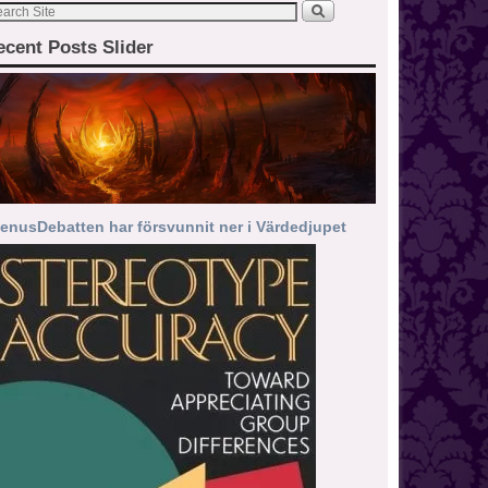
ecent Posts Slider
enusDebatten har försvunnit ner i Värdedjupet