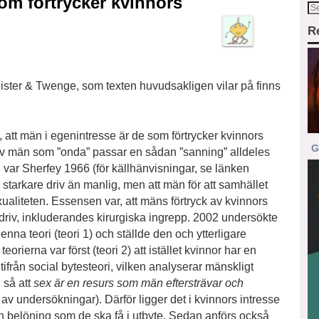
som förtrycker kvinnors
R
ster & Twenge, som texten huvudsakligen vilar på finns
m, att män i egenintresse är de som förtrycker kvinnors
G
 av män som ”onda” passar en sådan ”sanning” alldeles
 var Sherfey 1966 (för källhänvisningar, se länken
 starkare driv än manlig, men att män för att samhället
ualiteten. Essensen var, att mäns förtryck av kvinnors
xdriv, inkluderandes kirurgiska ingrepp. 2002 undersökte
na teori (teori 1) och ställde den och ytterligare
rierna var först (teori 2) att istället kvinnor har en
 utifrån social bytesteori, vilken analyserar mänskligt
 så att
sex är en resurs som män eftersträvar och
av undersökningar). Därför ligger det i kvinnors intresse
den belöning som de ska få i utbyte. Sedan anförs också