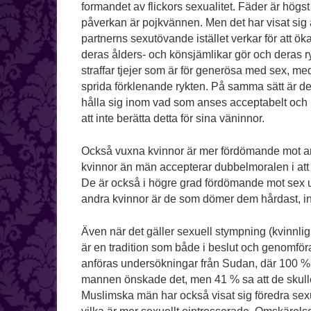
formandet av flickors sexualitet. Fäder är hö
påverkan är pojkvännen. Men det har visat sig at
partnerns sexutövande istället verkar för att ök
deras ålders- och könsjämlikar gör och deras ryk
straffar tjejer som är för generösa med sex, med
sprida förklenande rykten. På samma sätt är det 
hålla sig inom vad som anses acceptabelt och 
att inte berätta detta för sina väninnor.
Också vuxna kvinnor är mer fördömande mot andra
kvinnor än män accepterar dubbelmoralen i att v
De är också i högre grad fördömande mot sex ut
andra kvinnor är de som dömer dem hårdast, i
Även när det gäller sexuell stympning (kvinnlig
är en tradition som både i beslut och genomfö
anföras undersökningar från Sudan, där 100 %
mannen önskade det, men 41 % sa att de skulle 
Muslimska män har också visat sig föredra sexu