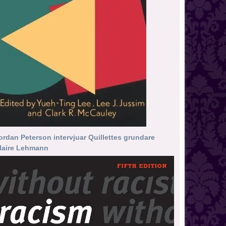
ordan Peterson intervjuar Quillettes grundare
laire Lehmann