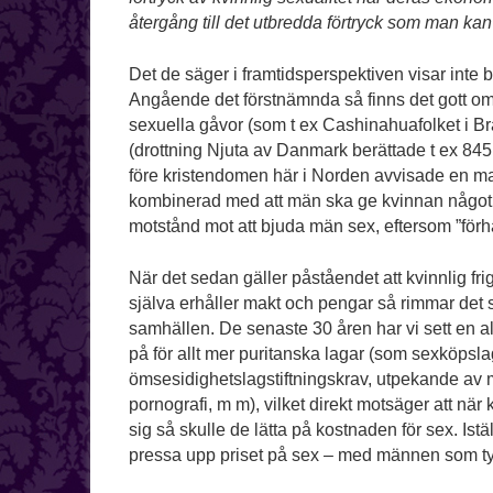
återgång till det utbredda förtryck som man kan
Det de säger i framtidsperspektiven visar inte 
Angående det förstnämnda så finns det gott om 
sexuella gåvor (som t ex Cashinahuafolket i Bra
(drottning Njuta av Danmark berättade t ex 845
före kristendomen här i Norden avvisade en mans 
kombinerad med att män ska ge kvinnan något. Dä
motstånd mot att bjuda män sex, eftersom ”förh
När det sedan gäller påståendet att kvinnlig fri
själva erhåller makt och pengar så rimmar det
samhällen. De senaste 30 åren har vi sett en al
på för allt mer puritanska lagar (som sexköpslag
ömsesidighetslagstiftningskrav, utpekande av 
pornografi, m m), vilket direkt motsäger att när 
sig så skulle de lätta på kostnaden för sex. Istä
pressa upp priset på sex – med männen som tyd