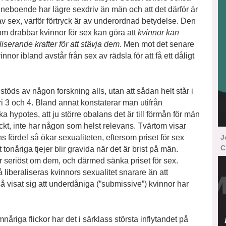
r inneboende har lägre sexdriv än män och att det därför är
 av sex, varför förtryck är av underordnad betydelse. Den
om drabbar kvinnor för sex kan göra att
kvinnor kan
liserande krafter för att stävja dem
. Men mot det senare
nnor ibland avstår från sex av rädsla för att få ett dåligt
stöds av någon forskning alls, utan att sådan helt står i
 3 och 4. Bland annat konstaterar man utifrån
ka hypotes, att ju större obalans det är till förmån för män
yckt, inte har någon som helst relevans. Tvärtom visar
s fördel så ökar sexualiteten, eftersom priset för sex
J
C
t tonåriga tjejer blir gravida när det är brist på män.
er seriöst om dem, och därmed sänka priset för sex.
liberaliseras kvinnors sexualitet snarare än att
ckså visat sig att underdåniga (”submissive”) kvinnor har
åriga flickor har det i särklass största inflytandet på