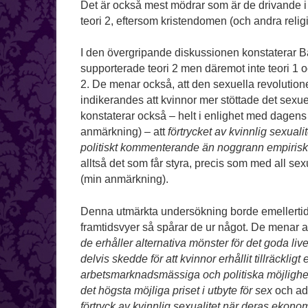
Det är också mest mödrar som är de drivande i 
teori 2, eftersom kristendomen (och andra religi
I den övergripande diskussionen konstaterar 
supporterade teori 2 men däremot inte teori 1 o
2. De menar också, att den sexuella revolution
indikerandes att kvinnor mer stöttade det sexu
konstaterar också – helt i enlighet med dage
anmärkning) – att
förtrycket av kvinnlig sexua
politiskt kommenterande än noggrann empirisk
alltså det som får styra, precis som med all se
(min anmärkning).
Denna utmärkta undersökning borde emellertid ha
framtidsvyer så spårar de ur något. De menar a
de erhåller alternativa mönster för det goda liv
delvis skedde för att kvinnor erhållit tillräckli
arbetsmarknadsmässiga och politiska möjlighete
det högsta möjliga priset i utbyte för sex
och ad
förtryck av kvinnlig sexualitet när deras ekono