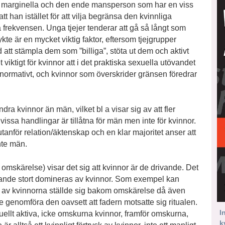
gst marginella och den ende mansperson som har en viss
t han istället för att vilja begränsa den kvinnliga
a frekvensen. Unga tjejer tenderar att gå så långt som
te är en mycket viktig faktor, eftersom tjejgrupper
 att stämpla dem som ”billiga”, stöta ut dem och aktivt
viktigt för kvinnor att i det praktiska sexuella utövandet
normativt, och kvinnor som överskrider gränsen föredrar
 kvinnor än män, vilket bl a visar sig av att fler
issa handlingar är tillåtna för män men inte för kvinnor.
anför relation/äktenskap och en klar majoritet anser att
nte män.
 omskärelse) visar det sig att kvinnor är de drivande. Det
rande stort domineras av kvinnor. Som exempel kan
 av kvinnorna ställde sig bakom omskärelse då även
genomföra den oavsett att fadern motsatte sig ritualen.
I
ellt aktiva, icke omskurna kvinnor, framför omskurna,
k