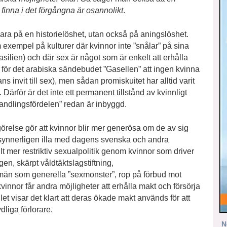
 finna i det förgångna är osannolikt
.
bara på en historielöshet, utan också på aningslöshet.
exempel på kulturer där kvinnor inte ”snålar” på sina
silien) och där sex är något som är enkelt att erhålla
 för det arabiska sändebudet ”Gasellen” att ingen kvinna
invit till sex), men sådan promiskuitet har alltid varit
rför är det inte ett permanent tillstånd av kvinnligt
andlingsfördelen” redan är inbyggd.
görelse gör att kvinnor blir mer generösa om de av sig
 synnerligen illa med dagens svenska och andra
lt mer restriktiv sexualpolitik genom kvinnor som driver
en, skärpt våldtäktslagstiftning,
män som generella ”sexmonster”, rop på förbud mot
kvinnor får andra möjligheter att erhålla makt och försörja
llet visar det klart att deras ökade makt används för att
liga förlorare.
N