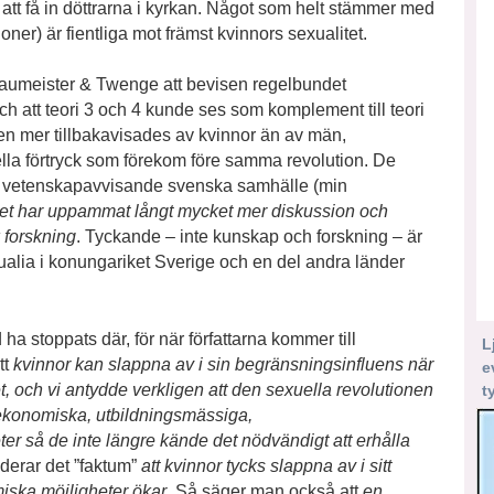
att få in döttrarna i kyrkan. Något som helt stämmer med
oner) är fientliga mot främst kvinnors sexualitet.
Baumeister & Twenge att bevisen regelbundet
ch att teori 3 och 4 kunde ses som komplement till teori
en mer tillbakavisades av kvinnor än av män,
ella förtryck som förekom före samma revolution. De
ns vetenskapavvisande svenska samhälle (min
litet har uppammat långt mycket mer diskussion och
 forskning
. Tyckande – inte kunskap och forskning – är
xualia i konungariket Sverige och en del andra länder
 stoppats där, för när författarna kommer till
L
tt
kvinnor kan slappna av i sin begränsningsinfluens när
e
et, och vi antydde verkligen att den sexuella revolutionen
t
gt ekonomiska, utbildningsmässiga,
r så de inte längre kände det nödvändigt att erhålla
derar det ”faktum”
att kvinnor tycks slappna av i sitt
miska möjligheter ökar
. Så säger man också att
en