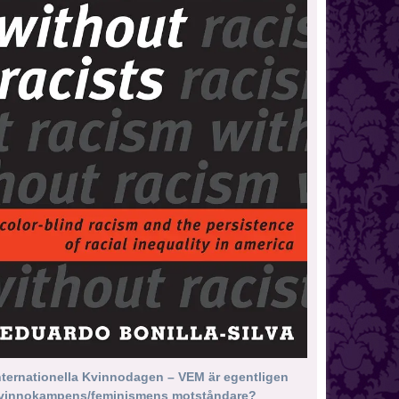
nternationella Kvinnodagen – VEM är egentligen
vinnokampens/feminismens motståndare?