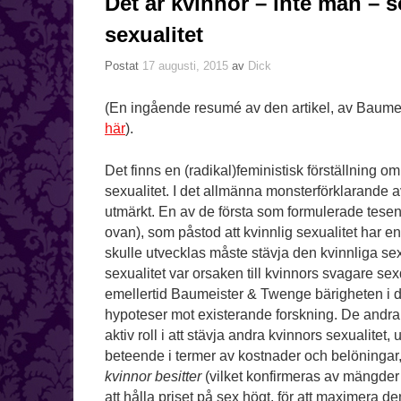
Det är kvinnor – inte män – 
sexualitet
Postat
17 augusti, 2015
av
Dick
(En ingående resumé av den artikel, av Baumei
här
).
Det finns en (radikal)feministisk förställning o
sexualitet. I det allmänna monsterförklarande
utmärkt. En av de första som formulerade tesen
ovan), som påstod att kvinnlig sexualitet har en
skulle utvecklas måste stävja den kvinnliga sex
sexualitet var orsaken till kvinnors svagare se
emellertid Baumeister & Twenge bärigheten i den
hypoteser mot existerande forskning. De andra teo
aktiv roll i att stävja andra kvinnors sexualitet,
beteende i termer av kostnader och belöningar,
kvinnor besitter
(vilket konfirmeras av mängder 
att hålla priset på sex högt, för att maximera 