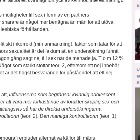
 alltså ett kvinnligt förtryck av kvinnor, inte ett manligt.
B
öjligheter till sex i form av en partners
or snarare är något mer benägna än män för att utöva
 lesbiska förhållanden.
iskt inkorrekt (min anmärkning), faktor som talar för att
ors sexualitet är det faktum att en undersökning funnit
någon gång sagt nej till sex när de menade ja. T o m 12 %
got som starkt stöttar teori 2, eftersom ett nej innebär
U
 är det högst besvärande för påståendet att ett nej
a
B
att,
influenserna som begränsar kvinnlig adolescent
ler att vara mer förkastande av föräktenskaplig sex och
tningsvis så har de direkta undersökningarna
trollteorin
(teori 2).
Den manliga kontrollteorin
(teori 1)
rnografi erbjuder alternativa källor till mäns