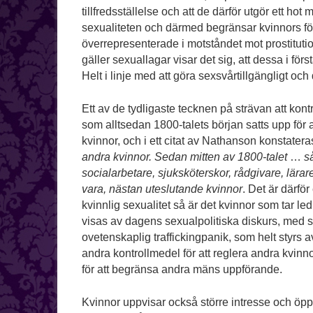
tillfredsställelse och att de därför utgör ett hot
sexualiteten och därmed begränsar kvinnors fö
överrepresenterade i motståndet mot prostitutio
gäller sexuallagar visar det sig, att dessa i fö
Helt i linje med att göra sexsvårtillgängligt och
Ett av de tydligaste tecknen på strävan att kontr
som alltsedan 1800-talets början satts upp för 
kvinnor, och i ett citat av Nathanson konstatera
andra kvinnor. Sedan mitten av 1800-talet
…
s
socialarbetare, sjuksköterskor, rådgivare, lära
vara, nästan uteslutande kvinnor
. Det är därför
kvinnlig sexualitet så är det kvinnor som tar l
visas av dagens sexualpolitiska diskurs, med s
ovetenskaplig traffickingpanik, som helt styrs 
andra kontrollmedel för att reglera andra kvin
för att begränsa andra mäns uppförande.
Kvinnor uppvisar också större intresse och öppe