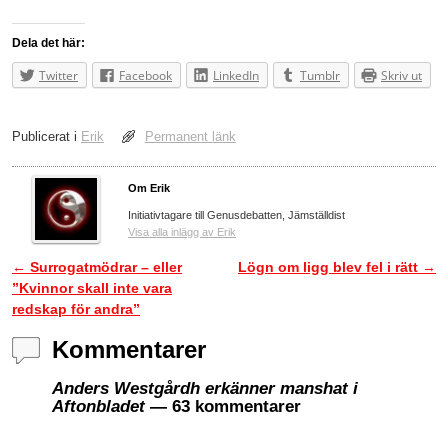
Dela det här:
Twitter
Facebook
LinkedIn
Tumblr
Skriv ut
Publicerat i
Erik
Permanent länk
Om Erik
Initiativtagare till Genusdebatten, Jämställdist
Visa alla inlägg av Erik
←
Surrogatmödrar – eller
Lögn om ligg blev fel i rätt
→
Inläggsnavigering
”Kvinnor skall inte vara
redskap för andra”
Kommentarer
Anders Westgårdh erkänner manshat i
Aftonbladet
— 63 kommentarer