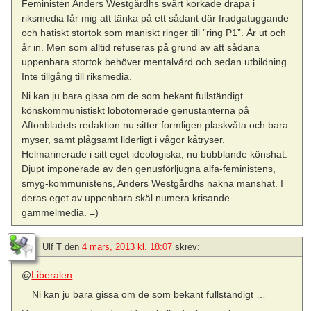
Feministen Anders Westgårdhs svårt korkade drapa i
riksmedia får mig att tänka på ett sådant där fradgatuggande
och hatiskt stortok som maniskt ringer till ”ring P1”. År ut och
år in. Men som alltid refuseras på grund av att sådana
uppenbara stortok behöver mentalvård och sedan utbildning.
Inte tillgång till riksmedia.
Ni kan ju bara gissa om de som bekant fullständigt
könskommunistiskt lobotomerade genustanterna på
Aftonbladets redaktion nu sitter formligen plaskvåta och bara
myser, samt plågsamt liderligt i vågor kåtryser.
Helmarinerade i sitt eget ideologiska, nu bubblande könshat.
Djupt imponerade av den genusförljugna alfa-feministens,
smyg-kommunistens, Anders Westgårdhs nakna manshat. I
deras eget av uppenbara skäl numera krisande
gammelmedia. =)
Ulf T
den
4 mars, 2013 kl. 18:07
skrev:
@
Liberalen
:
Ni kan ju bara gissa om de som bekant fullständigt …