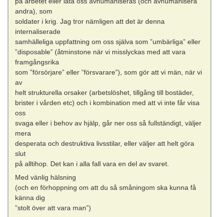
på arbetet eller låta oss avhumaniseras (och avhumanisera
andra), som
soldater i krig. Jag tror nämligen att det är denna
internaliserade
samhälleliga uppfattning om oss själva som ”umbärliga” eller
”disposable” (åtminstone när vi misslyckas med att vara
framgångsrika
som ”försörjare” eller ”försvarare”), som gör att vi män, när vi
av
helt strukturella orsaker (arbetslöshet, tillgång till bostäder,
brister i vården etc) och i kombination med att vi inte får visa
oss
svaga eller i behov av hjälp, går ner oss så fullständigt, väljer
mera
desperata och destruktiva livsstilar, eller väljer att helt göra
slut
på alltihop. Det kan i alla fall vara en del av svaret.
Med vänlig hälsning
(och en förhoppning om att du så småningom ska kunna få
känna dig
”stolt över att ­vara man”)