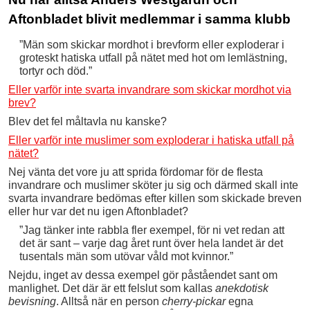
Aftonbladet blivit medlemmar i samma klubb
”Män som skickar mordhot i brevform eller ­exploderar i
groteskt hatiska utfall på nätet med hot om lemlästning,
tortyr och död.”
Eller varför inte svarta invandrare som skickar mordhot via
brev?
Blev det fel måltavla nu kanske?
Eller varför inte muslimer som exploderar i hatiska utfall på
nätet?
Nej vänta det vore ju att sprida fördomar för de flesta
invandrare och muslimer sköter ju sig och därmed skall inte
svarta invandrare bedömas efter killen som skickade breven
eller hur var det nu igen Aftonbladet?
”Jag tänker ­inte rabbla fler exempel, för ni vet ­redan att
det är sant – varje dag året runt över hela landet är det
tusentals män som utövar våld mot kvinnor.”
Nejdu, inget av dessa exempel gör påståendet sant om
manlighet. Det där är ett felslut som kallas
anekdotisk
bevisning
. Alltså när en person
cherry-pickar
egna