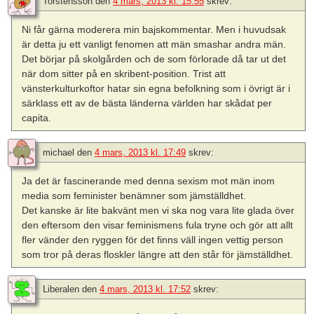
Torstensson
den
4 mars, 2013 kl. 15:55
skrev:
Ni får gärna moderera min bajskommentar. Men i huvudsak
är detta ju ett vanligt fenomen att män smashar andra män.
Det börjar på skolgården och de som förlorade då tar ut det
när dom sitter på en skribent-position. Trist att
vänsterkulturkoftor hatar sin egna befolkning som i övrigt är i
särklass ett av de bästa länderna världen har skådat per
capita.
michael
den
4 mars, 2013 kl. 17:49
skrev:
Ja det är fascinerande med denna sexism mot män inom
media som feminister benämner som jämställdhet.
Det kanske är lite bakvänt men vi ska nog vara lite glada över
den eftersom den visar feminismens fula tryne och gör att allt
fler vänder den ryggen för det finns väll ingen vettig person
som tror på deras floskler längre att den står för jämställdhet.
Liberalen
den
4 mars, 2013 kl. 17:52
skrev: