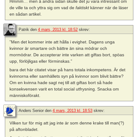
Hmmm… men å andra sidan skulle det ju vara intressant om
de ville ta och yttra sig om vad de
faktiskt
känner när de läser
en sådan artikel.
Patrik
den
4 mars, 2013 kl. 18:52
skrev:
”Men det kommer inte att hålla i evighet. Dagens unga
kvinnor är smartare och bättre än sina mödrar och
mormödrar. De accepterar inte ­varken att giftas bort, spöas
upp, förlöjligas eller förminskas.”
bara det här citatet visar på hans totala inkompetens. Är det
kvinnorna eller samhällets syn på kvinnor som blivit bättre?
Om en kvinna hade sagt nej till att giftas bort så hade
konsekvensen varit en total social utfrysning. Snacka om
människoförakt.
Anders Senior
den
4 mars, 2013 kl. 18:53
skrev:
Vilken tur för mig att jag inte är som denne krake till man(?)
på aftonbladet.