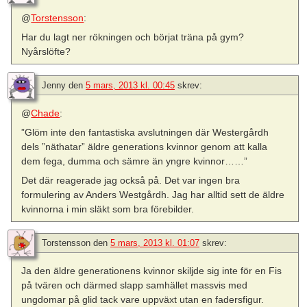
@
Torstensson
:
Har du lagt ner rökningen och börjat träna på gym?
Nyårslöfte?
Jenny
den
5 mars, 2013 kl. 00:45
skrev:
@
Chade
:
”Glöm inte den fantastiska avslutningen där Westergårdh
dels ”näthatar” äldre generations kvinnor genom att kalla
dem fega, dumma och sämre än yngre kvinnor……”
Det där reagerade jag också på. Det var ingen bra
formulering av Anders Westgårdh. Jag har alltid sett de äldre
kvinnorna i min släkt som bra förebilder.
Torstensson
den
5 mars, 2013 kl. 01:07
skrev:
Ja den äldre generationens kvinnor skiljde sig inte för en Fis
på tvären och därmed slapp samhället massvis med
ungdomar på glid tack vare uppväxt utan en fadersfigur.