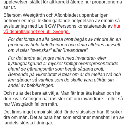
upplevelser istället för att korrekt återge hur proportionerna
ser ut.
Eftersom Westgårdh och Aftonbladet uppenbarligen
behöver en rejäl lektion gällande betydelsen av empiri så
avslutar jag med Leift GW Perssons konstaterande av
hur
våldsbrottslighet ser ut i Sverige.
För det första att alla dessa brott begås av mindre än en
procent av hela befolkningen och detta alldeles oavsett
om vi talar ”svenskar” eller ”invandrare”.
För det andra att yngre män med invandrar- eller
flyktingbakgrund är mycket kraftigt överrepresenterade
bland de gärningsmän som begår sådana brott.
Beroende på vilket brott vi talar om är de mellan två och
fem gånger så vanliga som de skulle vara utifrån sin
andel av befolkningen.
Och nu är det bara att välja. Man får inte äta kakan och ha
den kvar. Antingen har rasister rätt om invandrare – eller så
har Westgårdh fel om män.
Det finns inget empiriskt stöd för de slutsatser han försöker
dra om män. Det är bara han som erkänner manshat i en av
landets största tidningar.