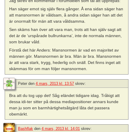
Jag skrev en kommentar i forumdelen som tål att upprepas:
Han säger emot sig själv flera gånger. Å ena sidan säger han
att mansnormen är våldsam, å andra sidan säger han att det
är onormalt för män att vara våldsamma.
Sen skäms han över att vara man, trots att han själv sagt att
det är de ‘urspårade bullrunkarna’, inte de normala männen,
som brukar våld.
Förstå det här Anders: Mansnormen är vad en majoritet av
männen gör. Mansnormen är bra. Män är bra. Mansnormen
är att vara stark, trygg, hederlig och snäll. Det finns inget att
skämmas för om man följer mansnormen.
Peter
den
4 mars, 2013 kl. 13:57
skrev:
Bra att du tog upp det! Såg eländet tidigare idag. Tråkigt att
dessa idi-ter sitter på dessa mediapositioner annars kunde
man ju som en barmhärtighetsåtgärd låta det passera
obemärkt.
Bashflak
den
4 mars, 2013 kl. 14:01
skrev: