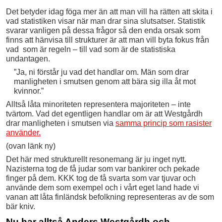
Det betyder idag föga mer än att man vill ha rätten att skita i
vad statistiken visar när man drar sina slutsatser. Statistik
svarar vanligen på dessa frågor så den enda orsak som
finns att hänvisa till strukturer är att man vill byta fokus från
vad som är regeln – till vad som är de statistiska
undantagen.
”Ja, ni förstår ju vad det handlar om. Män som drar
manlig­heten i smuts­en genom att bära sig illa åt mot
kvinnor.”
Alltså låta minoriteten representera majoriteten – inte
tvärtom. Vad det egentligen handlar om är att Westgårdh
drar manligheten i smutsen via
samma princip som rasister
använder.
(ovan länk ny)
Det här med strukturellt resonemang är ju inget nytt.
Nazisterna tog de få judar som var bankirer och pekade
finger på dem. KKK tog de få svarta som var tjuvar och
använde dem som exempel och i vårt eget land hade vi
vanan att låta finländsk befolkning representeras av de som
bär kniv.
Nu har alltså Anders Westgårdh och