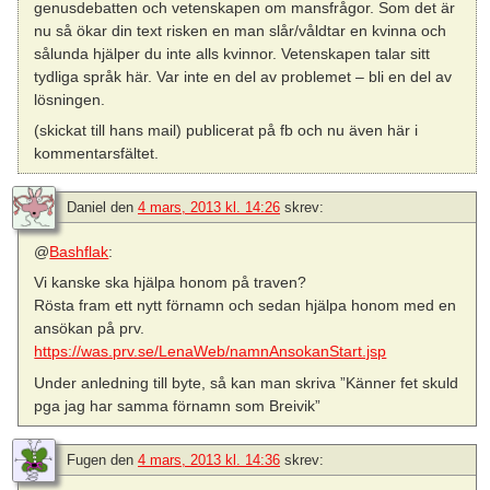
genusdebatten och vetenskapen om mansfrågor. Som det är
nu så ökar din text risken en man slår/våldtar en kvinna och
sålunda hjälper du inte alls kvinnor. Vetenskapen talar sitt
tydliga språk här. Var inte en del av problemet – bli en del av
lösningen.
(skickat till hans mail) publicerat på fb och nu även här i
kommentarsfältet.
Daniel
den
4 mars, 2013 kl. 14:26
skrev:
@
Bashflak
:
Vi kanske ska hjälpa honom på traven?
Rösta fram ett nytt förnamn och sedan hjälpa honom med en
ansökan på prv.
https://was.prv.se/LenaWeb/namnAnsokanStart.jsp
Under anledning till byte, så kan man skriva ”Känner fet skuld
pga jag har samma förnamn som Breivik”
Fugen
den
4 mars, 2013 kl. 14:36
skrev: