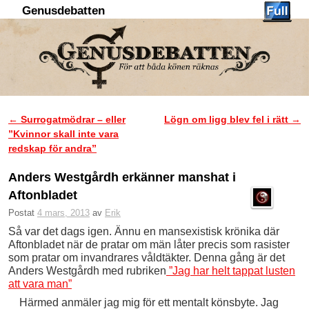
Genusdebatten
Hoppa till huvudinnehåll
Hoppa till sekundärt innehåll
←
Surrogatmödrar – eller
Lögn om ligg blev fel i rätt
→
Inläggsnavigering
”Kvinnor skall inte vara
redskap för andra”
Anders Westgårdh erkänner manshat i
Aftonbladet
Postat
4 mars, 2013
av
Erik
Så var det dags igen. Ännu en mansexistisk krönika där
Aftonbladet när de pratar om män låter precis som rasister
som pratar om invandrares våldtäkter. Denna gång är det
Anders Westgårdh med rubriken
”Jag har helt tappat lusten
att vara man”
Härmed anmäler jag mig för ett mentalt könsbyte. Jag