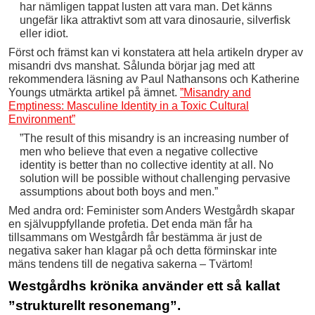
har nämligen tappat lusten att vara man. Det känns
ungefär ­lika attraktivt som att ­vara dinosaurie, silverfisk
eller idiot.
Först och främst kan vi konstatera att hela artikeln dryper av
misandri dvs manshat. Sålunda börjar jag med att
rekommendera läsning av Paul Nathansons och Katherine
Youngs utmärkta artikel på ämnet.
”Misandry and
Emptiness: Masculine Identity in a Toxic Cultural
Environment”
”The result of this misandry is an increasing number of
men who believe that even a negative collective
identity is better than no collective identity at all. No
solution will be possible without challenging pervasive
assumptions about both boys and men.”
Med andra ord: Feminister som Anders Westgårdh skapar
en självuppfyllande profetia. Det enda män får ha
tillsammans om Westgårdh får bestämma är just de
negativa saker han klagar på och detta förminskar inte
mäns tendens till de negativa sakerna – Tvärtom!
Westgårdhs krönika använder ett så kallat
”strukturellt resonemang”.