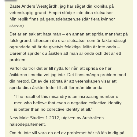
Bäste Anders Westgårdh, jag har sågat din krönika på
vetenskaplig grund. Empiri stödjer inte dina slutsatser.
Min replik finns på genusdebatten.se (där flera kvinnor
skriver)
Det är en sak att hata män – en annan att sprida manshat på
falsk grund. Eftersom du drar slutsatser som är faktamässigt
ogrundade så är de givetvis felaktiga. Män är inte onda –
Däremot sprider du åsikten att män är onda och det är ett
problem.
Varför du tror det är till nytta för nån att sprida de här
åsikterna i media vet jag inte. Det finns många problem med
din metod. Ett av de största är att vetenskapen visar att
sprida dina åsikter leder till att fler män blir onda.
”The result of this misandry is an increasing number of
men who believe that even a negative collective identity
is better than no collective identity at all.”
New Male Studies 1 2012, utgiven av Australiens
hälsodepartement.
Om du inte vill vara en del av problemet här så läs in dig på