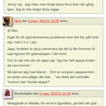
Jenny nej . Jag röker men börja träna förra året nån gång
igen. Jag är inte singel sluta ragga .
Ninni
den
5 mars, 2013 kl. 01:08
skrev:
@ Mia.
Inget fel att uppmärksamma problemet men det har gått över
styr, helt ö v e r styr.
Japp, fördelen är att ju extremare det blir ju fler kommer få
upp ögonen för galenskapen i vårt land.
Och är det inte det så säger jag “Jag har helt tappat lusten
att vara kvinna”.
Så känner jag med ibland… Och en sorgsen uppgivenhet i
en tanke som plågar där bak… ”var
detta
det samhälle
”kvinnor kan” kunde skapa?”
Blondinballen
den
5 mars, 2013 kl. 01:38
skrev:
Westgårdh är faktiskt, för ett kort ögonblick, på helt rätt spår