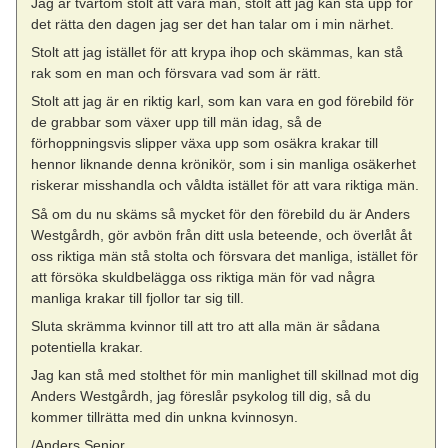
Jag är tvärtom stolt att vara man, stolt att jag kan stå upp för
det rätta den dagen jag ser det han talar om i min närhet.
Stolt att jag istället för att krypa ihop och skämmas, kan stå
rak som en man och försvara vad som är rätt.
Stolt att jag är en riktig karl, som kan vara en god förebild för
de grabbar som växer upp till män idag, så de
förhoppningsvis slipper växa upp som osäkra krakar till
hennor liknande denna krönikör, som i sin manliga osäkerhet
riskerar misshandla och våldta istället för att vara riktiga män.
Så om du nu skäms så mycket för den förebild du är Anders
Westgårdh, gör avbön från ditt usla beteende, och överlåt åt
oss riktiga män stå stolta och försvara det manliga, istället för
att försöka skuldbelägga oss riktiga män för vad några
manliga krakar till fjollor tar sig till.
Sluta skrämma kvinnor till att tro att alla män är sådana
potentiella krakar.
Jag kan stå med stolthet för min manlighet till skillnad mot dig
Anders Westgårdh, jag föreslår psykolog till dig, så du
kommer tillrätta med din unkna kvinnosyn.
/Anders Senior