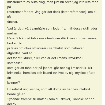
missbrukare av olika slag, men just nu orkar jag inte leta reda
på
referenser för det. Jag gör det dock (letar referenser), om du
så
önskar.
Vad är det i vårt samhälle som leder fram till dessa skillnader
mellan
könen? När det talas om situationer där kvinnor missgynnas,
brukar det
ju talas om olika strukturer i samhället som behöver
åtgärdas. Vad är
det för strukturer, eller vad är det i mäns livsvillkor i
samhället,
som gör att män dör på jobbet, går ner sig i missbruk, blir
kriminella, hemlösa och ibland tar livet av sig, mycket oftare
än
kvinnor?
En relativt ung kvinna, som att döma av hennes intellekt
borde gå en
”lysande framtid” till mötes (som du skriver), kanske har en
del av