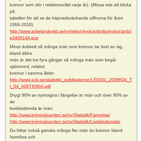
kvinnor som dör i relationsvåld varje år). (Missa inte att klicka
på
tabellen för att se de häpnadsväckande siffrorna för åren
1955-2010):
http://www.arbetarskydd.se/nyheter/olyckor/dodsolyckor/articl
e3409144.ece
Minst dubbelt så många män som kvinnor tar livet av sig;
bland äldre
män är det tre-fyra gånger så många män som begår
självmord, relativt
kvinnor i samma ålder:
http://www.scb.se/statistik/_publikationer/LE0001_2009K04_T
I_04_A05TI0904.pdf
Drygt 90% av nyintagna i fängelse är män och över 95% av
de
livstidsdömda är män:
http://www.kriminalvarden.se/sv/Statistik/Fangelse/
http://www.kriminalvarden.se/sv/Statistik/Livstidsdomda/
Du hittar också ganska många fler män än kvinnor bland
hemlösa och