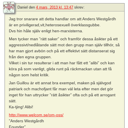
Daniel
den
4 mars, 2013 kl. 13:47
skrev:
Jag tror snarare att detta handlar om att Anders Westgårdh
är en priviligerad,vit,heterosexuell överklassgubbe.
Dvs hin håle själv enligt hen-marxisterna.
Men tycker man ”rätt saker” och framför dessa åsikter på ett
aggressivt/nedlåtande sätt mot den grupp man själv tillhör, så
har man gjort avbön och på ett effektivt sätt distanserat sig
från den egna gruppen.
Vilket i sin tur resulterar i att man har fått ett ”alibi” och kan
köra på som vanligt, glida runt på räckmackan utan att få
någon som helst kritik.
Jan Guillou är ett annat bra exempel, maken på självgod
patriark och machofjant får man väl leta efter men det gör
inget för han uttrycker ”rätt åsikter” ofta och på ett arrogant
sätt.
Ka-tjing! Alibi!
http://www.welcom.se/om-oss/
”Anders Westgårdh
Founder”