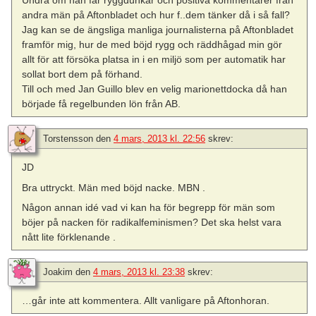
Undra om han får ryggdunkar och positiva kommentarer från
andra män på Aftonbladet och hur f..dem tänker då i så fall?
Jag kan se de ängsliga manliga journalisterna på Aftonbladet
framför mig, hur de med böjd rygg och räddhågad min gör
allt för att försöka platsa in i en miljö som per automatik har
sollat bort dem på förhand.
Till och med Jan Guillo blev en velig marionettdocka då han
började få regelbunden lön från AB.
Torstensson
den
4 mars, 2013 kl. 22:56
skrev:
JD
Bra uttryckt. Män med böjd nacke. MBN .
Någon annan idé vad vi kan ha för begrepp för män som
böjer på nacken för radikalfeminismen? Det ska helst vara
nått lite förklenande .
Joakim
den
4 mars, 2013 kl. 23:38
skrev:
…går inte att kommentera. Allt vanligare på Aftonhoran.