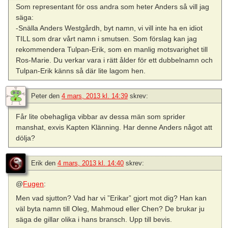
Som representant för oss andra som heter Anders så vill jag
säga:
-Snälla Anders Westgårdh, byt namn, vi vill inte ha en idiot
TILL som drar vårt namn i smutsen. Som förslag kan jag
rekommendera Tulpan-Erik, som en manlig motsvarighet till
Ros-Marie. Du verkar vara i rätt ålder för ett dubbelnamn och
Tulpan-Erik känns så där lite lagom hen.
Peter
den
4 mars, 2013 kl. 14:39
skrev:
Får lite obehagliga vibbar av dessa män som sprider
manshat, exvis Kapten Klänning. Har denne Anders något att
dölja?
Erik
den
4 mars, 2013 kl. 14:40
skrev:
@
Fugen
:
Men vad sjutton? Vad har vi ”Erikar” gjort mot dig? Han kan
väl byta namn till Oleg, Mahmoud eller Chen? De brukar ju
säga de gillar olika i hans bransch. Upp till bevis.