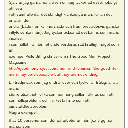
Själv är jag gärna man, även om jag tycker att det är jobbigt
att leva
i ett samhälle där det ständigt klankas på män, för än det
ena, än det
andra (både från kvinnors sida och från företrädesvis ganska
inflytelserika män). Jag tycker också att det känns som mäns
insatser
i samhället i allmänhet undervärderas rätt kraftigt, något som
till
exempel Pelle Billing skriver om i The Good Men Project
Magazine:
http://goodmenproject.com/men-and-feminism/the-good-life-
men-may-be-disposable-but-they-are-not-ending/
En tredje sak som jag undrar över och tycker är tråkig, är att
mäns
större utsatthet i olika sammanhang sällan räknas som ett
samhällsproblem, och i vilket fall inte som ett
jämställdhetsproblem.
Några exempel:
9 av 10 personer som dör på arbetet är män (ca 3 ggr så
många som