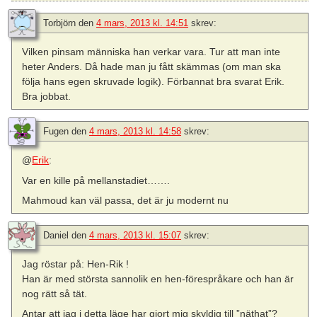
Torbjörn
den
4 mars, 2013 kl. 14:51
skrev:
Vilken pinsam människa han verkar vara. Tur att man inte
heter Anders. Då hade man ju fått skämmas (om man ska
följa hans egen skruvade logik). Förbannat bra svarat Erik.
Bra jobbat.
Fugen
den
4 mars, 2013 kl. 14:58
skrev:
@
Erik
:
Var en kille på mellanstadiet…….
Mahmoud kan väl passa, det är ju modernt nu
Daniel
den
4 mars, 2013 kl. 15:07
skrev:
Jag röstar på: Hen-Rik !
Han är med största sannolik en hen-förespråkare och han är
nog rätt så tät.
Antar att jag i detta läge har gjort mig skyldig till ”näthat”?