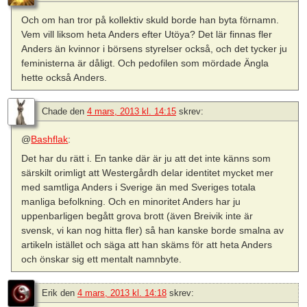
Och om han tror på kollektiv skuld borde han byta förnamn.
Vem vill liksom heta Anders efter Utöya? Det lär finnas fler
Anders än kvinnor i börsens styrelser också, och det tycker ju
feministerna är dåligt. Och pedofilen som mördade Ängla
hette också Anders.
Chade
den
4 mars, 2013 kl. 14:15
skrev:
@
Bashflak
:
Det har du rätt i. En tanke där är ju att det inte känns som
särskilt orimligt att Westergårdh delar identitet mycket mer
med samtliga Anders i Sverige än med Sveriges totala
manliga befolkning. Och en minoritet Anders har ju
uppenbarligen begått grova brott (även Breivik inte är
svensk, vi kan nog hitta fler) så han kanske borde smalna av
artikeln istället och säga att han skäms för att heta Anders
och önskar sig ett mentalt namnbyte.
Erik
den
4 mars, 2013 kl. 14:18
skrev: