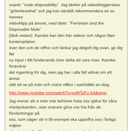
svaret: ”male disposability”. Jag tänker på videobloggerskan
”girlwriteswhat” och jag kan särskilt rekommendera en av
hennes
videoklipp på ämnet, med titeln: ”Feminism and the
Disposable Male”
(länk nedan). Kanske kan den här videon och någon liten
kontemplation
över den och de siffror och länkar jag delgett dig ovan, ge dig
lite
ny input i ditt funderande över detta att vara man. Kanske
förändrar
det ingenting för dig, men jag har i alla fall vittnat om ett
annat
sätt att se på män och mäns villkor i samhället av idag.
http://www.youtube.com/watch?v=vp8tToFv-bA&amp
;
Jag menar att vi män inte behöver hata oss själva för våra
misslyckanden, utan snarare göra oss fria från de
förväntningar på
oss, som säger att vi till exempel ska uppoffra oss i farliga
miljöer