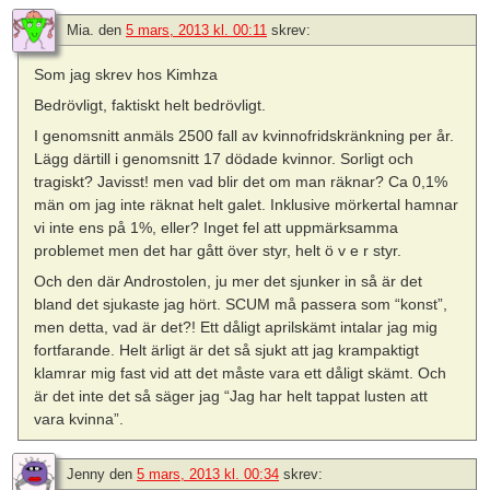
Mia.
den
5 mars, 2013 kl. 00:11
skrev:
Som jag skrev hos Kimhza
Bedrövligt, faktiskt helt bedrövligt.
I genomsnitt anmäls 2500 fall av kvinnofridskränkning per år.
Lägg därtill i genomsnitt 17 dödade kvinnor. Sorligt och
tragiskt? Javisst! men vad blir det om man räknar? Ca 0,1%
män om jag inte räknat helt galet. Inklusive mörkertal hamnar
vi inte ens på 1%, eller? Inget fel att uppmärksamma
problemet men det har gått över styr, helt ö v e r styr.
Och den där Androstolen, ju mer det sjunker in så är det
bland det sjukaste jag hört. SCUM må passera som “konst”,
men detta, vad är det?! Ett dåligt aprilskämt intalar jag mig
fortfarande. Helt ärligt är det så sjukt att jag krampaktigt
klamrar mig fast vid att det måste vara ett dåligt skämt. Och
är det inte det så säger jag “Jag har helt tappat lusten att
vara kvinna”.
Jenny
den
5 mars, 2013 kl. 00:34
skrev: