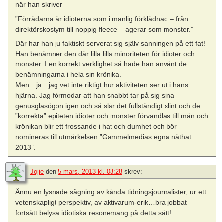
när han skriver
”Förrädarna är idioterna som i manlig förklädnad – från
direktörskostym till noppig fleece – agerar som monster.”
Där har han ju faktiskt serverat sig själv sanningen på ett fat!
Han benämner den där lilla lilla minoriteten för idioter och
monster. I en korrekt verklighet så hade han använt de
benämningarna i hela sin krönika.
Men…ja…jag vet inte riktigt hur aktiviteten ser ut i hans
hjärna. Jag förmodar att han snabbt tar på sig sina
genusglasögon igen och så slår det fullständigt slint och de
”korrekta” epiteten idioter och monster förvandlas till män och
krönikan blir ett frossande i hat och dumhet och bör
nomineras till utmärkelsen ”Gammelmedias egna näthat
2013”.
Jojje
den
5 mars, 2013 kl. 08:28
skrev:
Ännu en lysnade sågning av kända tidningsjournalister, ur ett
vetenskapligt perspektiv, av aktivarum-erik…bra jobbat
fortsätt belysa idiotiska resonemang på detta sätt!