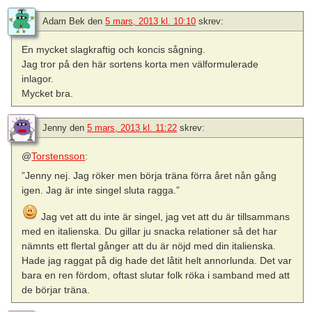
Adam Bek
den
5 mars, 2013 kl. 10:10
skrev:
En mycket slagkraftig och koncis sågning.
Jag tror på den här sortens korta men välformulerade
inlagor.
Mycket bra.
Jenny
den
5 mars, 2013 kl. 11:22
skrev:
@
Torstensson
:
”Jenny nej. Jag röker men börja träna förra året nån gång
igen. Jag är inte singel sluta ragga.”
Jag vet att du inte är singel, jag vet att du är tillsammans
med en italienska. Du gillar ju snacka relationer så det har
nämnts ett flertal gånger att du är nöjd med din italienska.
Hade jag raggat på dig hade det låtit helt annorlunda. Det var
bara en ren fördom, oftast slutar folk röka i samband med att
de börjar träna.