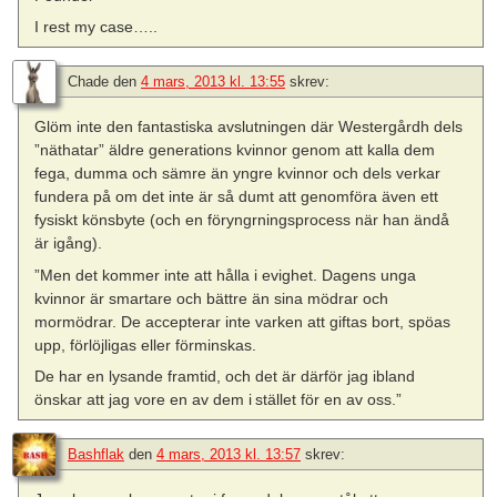
I rest my case…..
Chade
den
4 mars, 2013 kl. 13:55
skrev:
Glöm inte den fantastiska avslutningen där Westergårdh dels
”näthatar” äldre generations kvinnor genom att kalla dem
fega, dumma och sämre än yngre kvinnor och dels verkar
fundera på om det inte är så dumt att genomföra även ett
fysiskt könsbyte (och en föryngrningsprocess när han ändå
är igång).
”Men det kommer inte att hålla i evighet. Dagens unga
kvinnor är smartare och bättre än sina mödrar och
mormödrar. De accepterar inte ­varken att giftas bort, spöas
upp, förlöjligas eller förminskas.
De har en lysande framtid, och det är därför jag ibland
önskar att jag vore en av dem i stället för en av oss.”
Bashflak
den
4 mars, 2013 kl. 13:57
skrev: